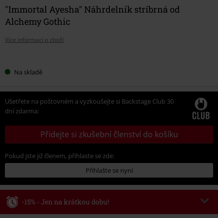
"Immortal Ayesha" Náhrdelník stríbrná od
Alchemy Gothic
Více informací o zboží
Vyberte
Na skladě
si
velikost
Ušetřete na poštovném a vyzkoušejte si Backstage Club 30
dní zdarma:
Přidejte si zkušební členství do košíku
Pokud jste již členem, přihlaste se zde:
Přihlašte se nyní
-15% - Jen na krátkou dobu!