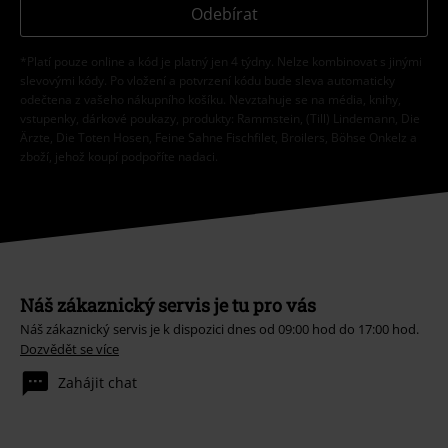
Odebírat
*Platí pouze online a kód je platný jen 4 týdny. Nelze kombinovat s jinými
slevovými kódy. Po vložení a potvrzení kódu bude sleva automaticky
odečtena z vašeho nákupního košíku. Nevztahuje se na média, knihy,
vstupenky, dárkové poukazy, produkty: Rammstein, (Till) Lindemann, Die
Ärzte, Die Toten Hosen, Feine Sahne Fischfilet, Broilers, Böhse Onkelz a
zboží, jehož koupí podpoříte nadaci.
Náš zákaznický servis je tu pro vás
Náš zákaznický servis je k dispozici dnes od 09:00 hod do 17:00 hod.
Dozvědět se více
Zahájit chat