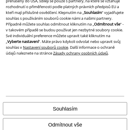
přenášeny do USA, sdílejí se pouze s partnery, na které se vztahuje
rozhodnutí o přiměřenosti podle platných právních předpisů EU a
Prohlášení
kteří mají příslušné osvědčení. Klepnutím na „
Souhlasím
“ vyjadřujete
souhlas s používáním souborů cookie námi a našimi partnery.
Ochrana osobních údajů
Případně můžete souhlas odmítnout kliknutím na „
Odmítnout vše
“ -
v takovém případě se budou používat jen nezbytné soubory cookie.
Likvidace odpadu a ochrana životního prostředí
Své individuální preference můžete upravit také kliknutím na
„
Vyberte nastavení
“. Máte právo kdykoli odvolat nebo upravit svůj
Prohlášení o shodě
souhlas v
Nastavení souborů cookie
. Další informace o ochraně
údajů naleznete na stránce
Zásady ochrany osobních údajů
.
Informace o přístupnosti
Nastavení souborů cookie
Odstoupení od smlouvy
Všechny ceny jsou včetně DPH, bez
poštovného a balného
© 1986-2026 EMP Merchandising
Souhlasím
Odmítnout vše