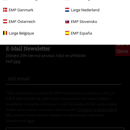
Doplňky
Šperky do uší
Psí známky
EMP Danmark
Large Nederland
Oblečení & doplňky
Bižuterie a doplňky
Náhrdelníky
EMP Österreich
EMP Slovensko
Large Belgique
EMP España
20%
E-Mail Newsletter
Sleva
Získejte 20% slevový poukaz, když se přihlásíte
teď!
Více
Tímto souhlasím se zasíláním EMP Newslettru a souhlasím s tím, že
E.M.P. Merchandising mbH může zpracovávat mé osobní údaje a
pravidelně mi posílat informace o svých produktech. Mé osobní údaje
budou zpracovány v souladu s ustanoveními
Ochrana osobních údajů
.
Můj souhlas mohu kdykoliv odvolat na odhlašovací odkaz/link.
Unsubscribe
here
.