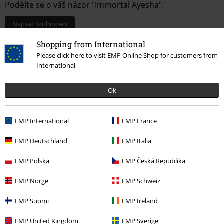
Podělte se o váš názor "Immortal Ayesha".
Napsat hodnocení
Shopping from International
Please click here to visit EMP Online Shop for customers from
International
Ok
EMP International
EMP France
EMP Deutschland
EMP Italia
More categories. More options.
EMP Polska
EMP Česká Republika
Novinky
Šperky
Náhrdelníky
EMP Norge
EMP Schweiz
Výprodej %
Ženy
Šperky
EMP Suomi
EMP Ireland
Doplňky
Šperky do uší
Šperky do uší
Náušnice
EMP United Kingdom
EMP Sverige