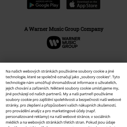
A Warner Music Group Company
Na našich webových stránkách používáme soubory cookie a jiné
technologie, které se společně označují jako „soubory cookies“. Tyto
technologie nám umožňují shromažďovat informace o uživatelích,
jejich chování a zařízeních. Některé soubory cookie umísťujeme my,
jiné pocházejí od našich partnerů. My a naši partneři používáme
soubory cookie pro zajištění spolehlivosti a bezpečnosti naší webové
stránky, pro zlepšení a přizpůsobení vašich nákupních zkušeností,
Právní informace
pro provádění analýz a pro marketingové účely (např.
personalizované reklamy) na naší webové stránce, v sociálních
Podmínky
médiích a na webových stránkách třetích stran. Pokud jsou údaje