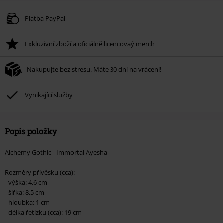
Kód poukazu
WEEKEND
Kopírovat kód
Platné do 8/9/26
Platba PayPal
Minimální hodnota objednávky 1.299 Kč.
Exkluzivní zboží a oficiálně licencovaý merch
Po zadání kódu v košíku, se sleva uplatní automaticky.
Nelze kombinovat s jinými akciovými kódy. Sleva se nevztahuje na: knihy,
Nakupujte bez stresu. Máte 30 dní na vrácení!
média, vstupenky, Rammstein, (Till) Lindemann, Böhse Onkelz, Broilers, Die
Ärzte, Die Toten Hosen, Metality, dárkové poukazy a položky, jejichž koupí
podpoříte nadaci.
Vynikající služby
Popis položky
Alchemy Gothic - Immortal Ayesha
Rozměry přívěsku (cca):
- výška: 4,6 cm
- šířka: 8,5 cm
- hloubka: 1 cm
- délka řetízku (cca): 19 cm