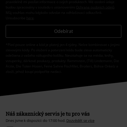
pravidelně mi posílat informace o svých produktech. Mé osobní údaje
budou zpracovány v souladu s ustanoveními
Ochrana osobních údajů
.
Můj souhlas mohu kdykoliv odvolat na odhlašovací odkaz/link.
Unsubscribe
here
.
Odebírat
*Platí pouze online a kód je platný jen 4 týdny. Nelze kombinovat s jinými
slevovými kódy. Po vložení a potvrzení kódu bude sleva automaticky
odečtena z vašeho nákupního košíku. Nevztahuje se na média, knihy,
vstupenky, dárkové poukazy, produkty: Rammstein, (Till) Lindemann, Die
Ärzte, Die Toten Hosen, Feine Sahne Fischfilet, Broilers, Böhse Onkelz a
zboží, jehož koupí podpoříte nadaci.
Náš zákaznický servis je tu pro vás
Dnes jsme k dispozici: do 17:00 hod.
Dozvědět se více