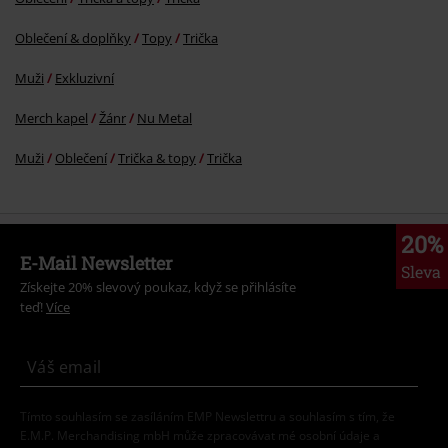
Oblečení & doplňky
Topy
Trička
Muži
Exkluzivní
Merch kapel
Žánr
Nu Metal
Muži
Oblečení
Trička & topy
Trička
20%
E-Mail Newsletter
Sleva
Získejte 20% slevový poukaz, když se přihlásíte
teď!
Více
Tímto souhlasím se zasíláním EMP Newslettru a souhlasím s tím, že
E.M.P. Merchandising mbH může zpracovávat mé osobní údaje a