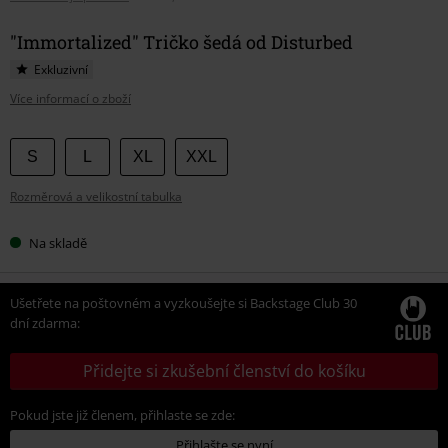
"Immortalized" Tričko šedá od Disturbed
Exkluzivní
Více informací o zboží
Vyberte
S
L
XL
XXL
si
Rozměrová a velikostní tabulka
velikost
Na skladě
Ušetřete na poštovném a vyzkoušejte si Backstage Club 30
dní zdarma:
Přidejte si zkušební členství do košíku
Pokud jste již členem, přihlaste se zde:
Přihlašte se nyní