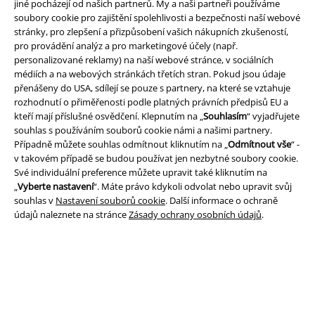
jiné pocházejí od našich partnerů. My a naši partneři používáme
EMP aplikaci
soubory cookie pro zajištění spolehlivosti a bezpečnosti naší webové
Stáhněte si novou EMP aplikaci zdarma a využijte všechny nové
stránky, pro zlepšení a přizpůsobení vašich nákupních zkušeností,
funkce a výhody!
pro provádění analýz a pro marketingové účely (např.
personalizované reklamy) na naší webové stránce, v sociálních
médiích a na webových stránkách třetích stran. Pokud jsou údaje
přenášeny do USA, sdílejí se pouze s partnery, na které se vztahuje
rozhodnutí o přiměřenosti podle platných právních předpisů EU a
kteří mají příslušné osvědčení. Klepnutím na „
Souhlasím
“ vyjadřujete
A Warner Music Group Company
souhlas s používáním souborů cookie námi a našimi partnery.
Případně můžete souhlas odmítnout kliknutím na „
Odmítnout vše
“ -
v takovém případě se budou používat jen nezbytné soubory cookie.
Své individuální preference můžete upravit také kliknutím na
„
Vyberte nastavení
“. Máte právo kdykoli odvolat nebo upravit svůj
souhlas v
Nastavení souborů cookie
. Další informace o ochraně
údajů naleznete na stránce
Zásady ochrany osobních údajů
.