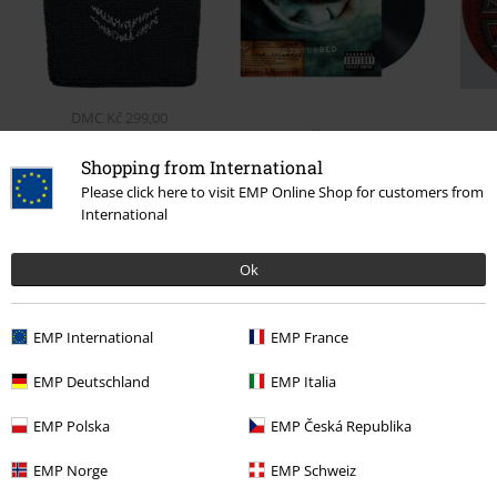
DMC
Kč 299,00
Kč 629,00
Kč 279,00
Shopping from International
Please click here to visit EMP Online Shop for customers from
International
0 Hodnocení
Ok
Podělte se o váš názor "Immortalized".
EMP International
EMP France
Napsat hodnocení
EMP Deutschland
EMP Italia
EMP Polska
EMP Česká Republika
EMP Norge
EMP Schweiz