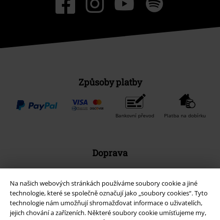
Způsoby platby
Bankovní převod
Platba na dobírku
Doprava
Na našich webových stránkách používáme soubory cookie a jiné
Balíkovna
Balík Do ruky
technologie, které se společně označují jako „soubory cookies“. Tyto
technologie nám umožňují shromažďovat informace o uživatelích,
jejich chování a zařízeních. Některé soubory cookie umísťujeme my,