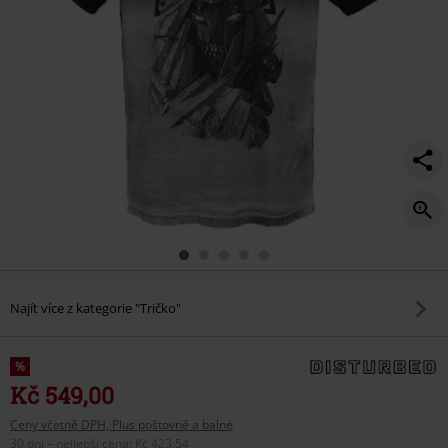
Najít více z kategorie "Tričko"
%
Kč 549,00
Ceny včetně DPH, Plus poštovné a balné
30 dní – nejlepší cena
:
Kč 423,54