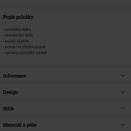
Popis položky
- normální délka
- standardní střih
- kulatý výstřih
- potisk na přední straně
- opraný a použitý vzhled
Informace
Zboží č.
531222
Design
Název
Immortalized
Typ výrobku
Tričko
Hudební žánr
Střih
Nu Metal
Vzor
běžný
Exkluzivně
Ano
Střih/vrchní díl
Regular
Vytištěno
Materiál a péče
Ano
Téma produktů
Merch kapel, Kapely