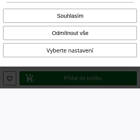
Právní informace
Souhlasím
Podmínky
Prohlášení
Odmítnout vše
Ochrana osobních údajů
Vyberte nastavení
Likvidace odpadu a ochrana životního prostředí
Prohlášení o shodě
Přidat do košíku
Informace o přístupnosti
Nastavení souborů cookie
Odstoupení od smlouvy
Všechny ceny jsou včetně DPH, bez
poštovného a balného
© 1986-2026 EMP Merchandising