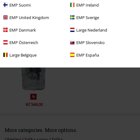
EMP Suomi
EMP Ireland
EMP United Kingdom
EMP Sverige
EMP Danmark
Large Nederland
Naposledy navštívené
EMP Österreich
EMP Slovensko
Large Belgique
EMP España
%
Kč 549,00
More categories. More options.
Oblečení
Trička a topy
Trička