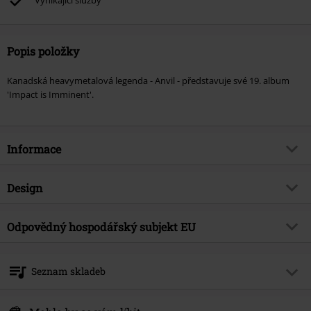
Vynikající služby
Popis položky
Kanadská heavymetalová legenda - Anvil - představuje své 19. album
'Impact is Imminent'.
Informace
Zboží č.
531052
Design
Název
Impact is imminent
Typ výrobku
CD
Hudební žánr
Odpovědný hospodářský subjekt EU
Speed metal
Média - formát 1-3
CD
Téma produktů
Kapely
Believe Digital GmbH
Van-der-Smissen-Str. 3
Kapela
Anvil
Seznam skladeb
22767 Hamburg
Datum vydání
5/20/22
Germany
CD 1
legal.de@believe.com