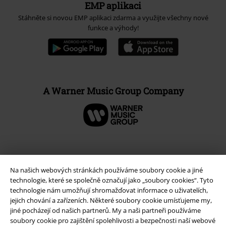
EMP aplikaci
Stáhněte si novou EMP aplikaci zdarma a využijte všechny nové
funkce a výhody!
A Warner Music Group Company
Na našich webových stránkách používáme soubory cookie a jiné
technologie, které se společně označují jako „soubory cookies“. Tyto
technologie nám umožňují shromažďovat informace o uživatelích,
jejich chování a zařízeních. Některé soubory cookie umísťujeme my,
jiné pocházejí od našich partnerů. My a naši partneři používáme
soubory cookie pro zajištění spolehlivosti a bezpečnosti naší webové