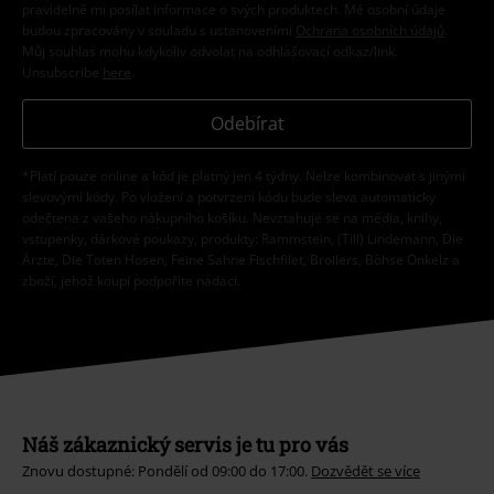
pravidelně mi posílat informace o svých produktech. Mé osobní údaje
budou zpracovány v souladu s ustanoveními
Ochrana osobních údajů
.
Můj souhlas mohu kdykoliv odvolat na odhlašovací odkaz/link.
Unsubscribe
here
.
Odebírat
*Platí pouze online a kód je platný jen 4 týdny. Nelze kombinovat s jinými
slevovými kódy. Po vložení a potvrzení kódu bude sleva automaticky
odečtena z vašeho nákupního košíku. Nevztahuje se na média, knihy,
vstupenky, dárkové poukazy, produkty: Rammstein, (Till) Lindemann, Die
Ärzte, Die Toten Hosen, Feine Sahne Fischfilet, Broilers, Böhse Onkelz a
zboží, jehož koupí podpoříte nadaci.
Náš zákaznický servis je tu pro vás
Znovu dostupné: Pondělí od 09:00 do 17:00.
Dozvědět se více