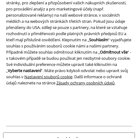
stránky, pro zlepšení a přizpůsobení vašich nákupních zkušeností,
Právní informace
pro provádění analýz a pro marketingové účely (např.
personalizované reklamy) na naší webové stránce, v sociálních
Podmínky
médiích a na webových stránkách třetích stran. Pokud jsou údaje
přenášeny do USA, sdílejí se pouze s partnery, na které se vztahuje
Prohlášení
rozhodnutí o přiměřenosti podle platných právních předpisů EU a
kteří mají příslušné osvědčení. Klepnutím na „
Souhlasím
“ vyjadřujete
Ochrana osobních údajů
souhlas s používáním souborů cookie námi a našimi partnery.
Případně můžete souhlas odmítnout kliknutím na „
Odmítnout vše
“ -
v takovém případě se budou používat jen nezbytné soubory cookie.
Likvidace odpadu a ochrana životního prostředí
Své individuální preference můžete upravit také kliknutím na
„
Vyberte nastavení
“. Máte právo kdykoli odvolat nebo upravit svůj
Prohlášení o shodě
souhlas v
Nastavení souborů cookie
. Další informace o ochraně
údajů naleznete na stránce
Zásady ochrany osobních údajů
.
Informace o přístupnosti
Nastavení souborů cookie
Odstoupení od smlouvy
Všechny ceny jsou včetně DPH, bez
poštovného a balného
© 1986-2026 EMP Merchandising