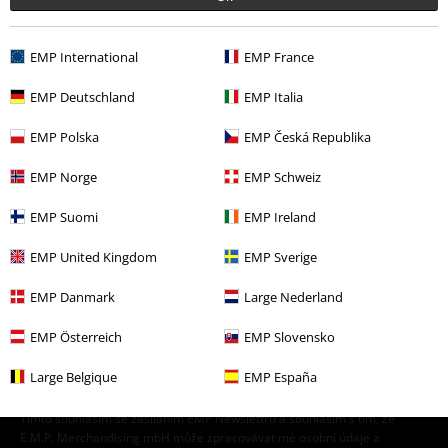
More categories. More options.
Výprodej %
Média
CDs
EMP International
EMP France
Merch kapel
Žánr
EMP Deutschland
EMP Italia
Merch kapel
Média
CD
EMP Polska
EMP Česká Republika
Merch kapel
Top Bands
Anvil
EMP Norge
EMP Schweiz
EMP Suomi
EMP Ireland
20%
EMP United Kingdom
EMP Sverige
E-Mail Newsletter
Sleva
Získejte 20% slevový poukaz, když se přihlásíte
EMP Danmark
Large Nederland
teď!
Více
EMP Österreich
EMP Slovensko
Large Belgique
EMP España
Tímto souhlasím se zasíláním EMP Newslettru a souhlasím s tím, že
E.M.P. Merchandising mbH může zpracovávat mé osobní údaje a