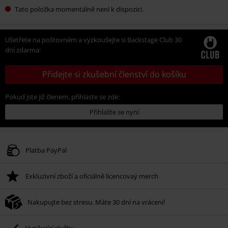
Tato položka momentálně není k dispozici.
Ušetřete na poštovném a vyzkoušejte si Backstage Club 30
dní zdarma:
Přidejte si zkušební členství do košíku
Pokud jste již členem, přihlaste se zde:
Přihlašte se nyní
Platba PayPal
Exkluzivní zboží a oficiálně licencovaý merch
Nakupujte bez stresu. Máte 30 dní na vrácení!