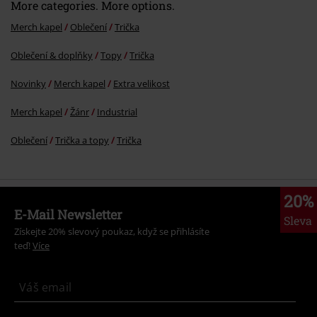
More categories. More options.
Merch kapel
Oblečení
Trička
Oblečení & doplňky
Topy
Trička
Odeslat komentář
Novinky
Merch kapel
Extra velikost
Merch kapel
Žánr
Industrial
Oblečení
Trička a topy
Trička
20%
E-Mail Newsletter
Sleva
Získejte 20% slevový poukaz, když se přihlásíte
teď!
Více