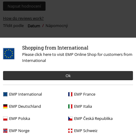
Napsat hodnocení
How do reviews work?
Třídit podle
Datum
Nápomocný
Shopping from International
Lucie S.
Please click here to visit EMP Online Shop for customers from
International
6 Hodnocení
Publikováno: Středa, 13.10.2021
Výška postavy v metrech: 1,73
Ok
Zakoupena velikost: 4xl
Pěkné koncertove triko
EMP International
EMP France
Mám velikost 48 a vysoká jsem 173 cm. Vzala jsem o číslo větší 4xl a
mám ho akurat. Nedoporučuji pro větší ženy pokud tedy nemají
EMP Deutschland
EMP Italia
rády trička na tělo. Já mám trošku volnější. Jinak mě očekávání
splnilo.
EMP Polska
EMP Česká Republika
EMP Norge
EMP Schweiz