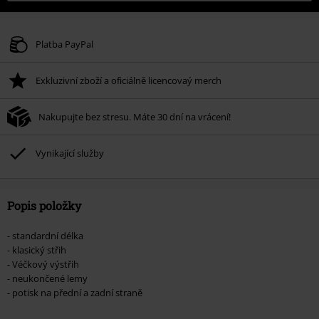
Platba PayPal
Exkluzivní zboží a oficiálně licencovaý merch
Nakupujte bez stresu. Máte 30 dní na vrácení!
Vynikající služby
Popis položky
- standardní délka
- klasický střih
- Véčkový výstřih
- neukončené lemy
- potisk na přední a zadní straně