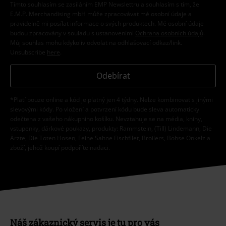
Tímto souhlasím se zasíláním EMP Newslettru a souhlasím s tím, že
E.M.P. Merchandising mbH může zpracovávat mé osobní údaje a
pravidelně mi posílat informace o svých produktech. Mé osobní údaje
budou zpracovány v souladu s ustanoveními
Ochrana osobních údajů
.
Můj souhlas mohu kdykoliv odvolat na odhlašovací odkaz/link.
Unsubscribe
here
.
Odebírat
*Platí pouze online a kód je platný jen 4 týdny. Nelze kombinovat s jinými
slevovými kódy. Po vložení a potvrzení kódu bude sleva automaticky
odečtena z vašeho nákupního košíku. Nevztahuje se na média, knihy,
vstupenky, dárkové poukazy, produkty: Rammstein, (Till) Lindemann, Die
Ärzte, Die Toten Hosen, Feine Sahne Fischfilet, Broilers, Böhse Onkelz a
zboží, jehož koupí podpoříte nadaci.
Náš zákaznický servis je tu pro vás