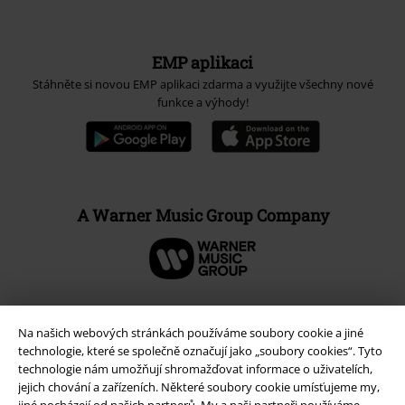
EMP aplikaci
Stáhněte si novou EMP aplikaci zdarma a využijte všechny nové
funkce a výhody!
A Warner Music Group Company
Na našich webových stránkách používáme soubory cookie a jiné
technologie, které se společně označují jako „soubory cookies“. Tyto
technologie nám umožňují shromažďovat informace o uživatelích,
jejich chování a zařízeních. Některé soubory cookie umísťujeme my,
jiné pocházejí od našich partnerů. My a naši partneři používáme