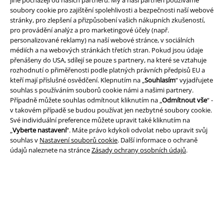
soubory cookie pro zajištění spolehlivosti a bezpečnosti naší webové
stránky, pro zlepšení a přizpůsobení vašich nákupních zkušeností,
pro provádění analýz a pro marketingové účely (např.
Právní informace
personalizované reklamy) na naší webové stránce, v sociálních
médiích a na webových stránkách třetích stran. Pokud jsou údaje
Podmínky
přenášeny do USA, sdílejí se pouze s partnery, na které se vztahuje
rozhodnutí o přiměřenosti podle platných právních předpisů EU a
Prohlášení
kteří mají příslušné osvědčení. Klepnutím na „
Souhlasím
“ vyjadřujete
souhlas s používáním souborů cookie námi a našimi partnery.
Případně můžete souhlas odmítnout kliknutím na „
Odmítnout vše
“ -
Ochrana osobních údajů
v takovém případě se budou používat jen nezbytné soubory cookie.
Své individuální preference můžete upravit také kliknutím na
Likvidace odpadu a ochrana životního prostředí
„
Vyberte nastavení
“. Máte právo kdykoli odvolat nebo upravit svůj
souhlas v
Nastavení souborů cookie
. Další informace o ochraně
Prohlášení o shodě
údajů naleznete na stránce
Zásady ochrany osobních údajů
.
Informace o přístupnosti
Nastavení souborů cookie
Odstoupení od smlouvy