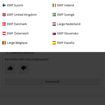
Kvalita
EMP Suomi
EMP Ireland
5
Design
EMP United Kingdom
EMP Sverige
4
Střih
4
Šířka
EMP Danmark
Large Nederland
Příliš úzké
Perfektní
Příliš široké
EMP Österreich
EMP Slovensko
Délka
Large Belgique
EMP España
Příliš krátké
Perfektní
Příliš dlouhé
Ověřená recenze
Pomohlo Vám toto hodnocení?
Komentář