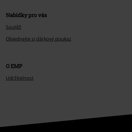
Nabídky pro vás
Soutěž
Objednejte si dárkový poukaz
O EMP
Udržitelnost