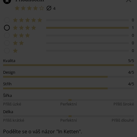
4
0
1
0
0
0
Kvalita
5/5
Design
4/5
Střih
4/5
Šířka
Příliš úzké
Perfektní
Příliš široké
Délka
Příliš krátké
Perfektní
Příliš dlouhé
Podělte se o váš názor "In Ketten".