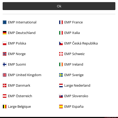
Ok
EMP International
EMP France
EMP Deutschland
EMP Italia
More categories. More options.
EMP Polska
EMP Česká Republika
Výprodej %
Merch kapel
Doplňky
EMP Norge
EMP Schweiz
Zábava
Collectibles
EMP Suomi
EMP Ireland
Novinky
Doplňky
Nášivky & Nášivky na záda
Nášivky
EMP United Kingdom
EMP Sverige
Výprodej %
Doplňky
Nášivky & Nášivky na záda
EMP Danmark
Large Nederland
Merch kapel
Nášivky
EMP Österreich
EMP Slovensko
Large Belgique
EMP España
20%
E-Mail Newsletter
Sleva