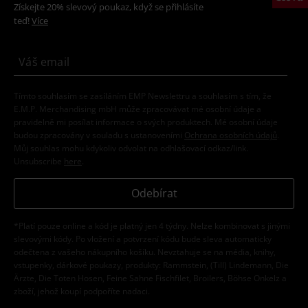
Získejte 20% slevový poukaz, když se přihlásíte
teď!
Více
Tímto souhlasím se zasíláním EMP Newslettru a souhlasím s tím, že
E.M.P. Merchandising mbH může zpracovávat mé osobní údaje a
pravidelně mi posílat informace o svých produktech. Mé osobní údaje
budou zpracovány v souladu s ustanoveními
Ochrana osobních údajů
.
Můj souhlas mohu kdykoliv odvolat na odhlašovací odkaz/link.
Unsubscribe
here
.
Odebírat
*Platí pouze online a kód je platný jen 4 týdny. Nelze kombinovat s jinými
slevovými kódy. Po vložení a potvrzení kódu bude sleva automaticky
odečtena z vašeho nákupního košíku. Nevztahuje se na média, knihy,
vstupenky, dárkové poukazy, produkty: Rammstein, (Till) Lindemann, Die
Ärzte, Die Toten Hosen, Feine Sahne Fischfilet, Broilers, Böhse Onkelz a
zboží, jehož koupí podpoříte nadaci.