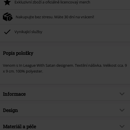
Exkluzivní zboží a oficiálně licencovaý merch
Po zadání kódu v košíku, se sleva uplatní automaticky.
Nelze kombinovat s jinými akciovými kódy. Sleva se nevztahuje na: knihy,
Nakupujte bez stresu. Máte 30 dní na vrácení!
média, vstupenky, Rammstein, (Till) Lindemann, Böhse Onkelz, Broilers, Die
Ärzte, Die Toten Hosen, Metality, dárkové poukazy a položky, jejichž koupí
podpoříte nadaci.
Vynikající služby
Popis položky
Venom s In League With Satan designem. Textilní nášivka. Velikost cca. 9
x 9 cm. 100% polyester.
Informace
Zboží č.
261385
Design
Název
In league with Satan
Typ výrobku
Nášivka
Hudební žánr
Materiál a péče
Thrash metal