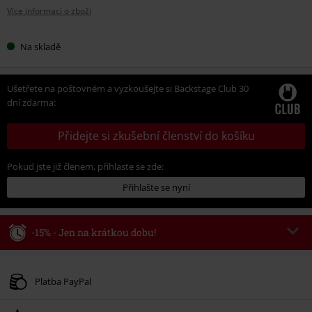
Více informací o zboží
Na skladě
Ušetřete na poštovném a vyzkoušejte si Backstage Club 30
dní zdarma:
Přidejte si zkušební členství do košíku
Pokud jste již členem, přihlaste se zde:
Přihlašte se nyní
-15% - Jen na krátkou dobu!
Kód poukazu
WEEKEND
Kopírovat kód
Platné do 8/9/26
Platba PayPal
Minimální hodnota objednávky 1.299 Kč.