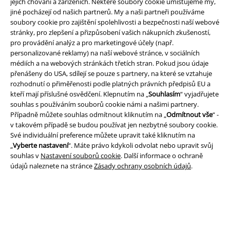
jejich chování a zařízeních. Některé soubory cookie umísťujeme my,
jiné pocházejí od našich partnerů. My a naši partneři používáme
soubory cookie pro zajištění spolehlivosti a bezpečnosti naší webové
stránky, pro zlepšení a přizpůsobení vašich nákupních zkušeností,
pro provádění analýz a pro marketingové účely (např.
personalizované reklamy) na naší webové stránce, v sociálních
médiích a na webových stránkách třetích stran. Pokud jsou údaje
přenášeny do USA, sdílejí se pouze s partnery, na které se vztahuje
rozhodnutí o přiměřenosti podle platných právních předpisů EU a
kteří mají příslušné osvědčení. Klepnutím na „
Souhlasím
“ vyjadřujete
Právní informace
souhlas s používáním souborů cookie námi a našimi partnery.
Případně můžete souhlas odmítnout kliknutím na „
Odmítnout vše
“ -
Podmínky
v takovém případě se budou používat jen nezbytné soubory cookie.
Své individuální preference můžete upravit také kliknutím na
Prohlášení
„
Vyberte nastavení
“. Máte právo kdykoli odvolat nebo upravit svůj
souhlas v
Nastavení souborů cookie
. Další informace o ochraně
Ochrana osobních údajů
údajů naleznete na stránce
Zásady ochrany osobních údajů
.
Likvidace odpadu a ochrana životního prostředí
Prohlášení o shodě