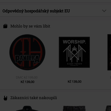
Téma produktů
Merch kapel, Kapely
Vrchní materiál
100% polyester
Odpovědný hospodářský subjekt EU
Kapela
Venom
Datum vydání
6/24/13
International Associates Auditing & Certification Ltd
P4AX
Mohlo by se vám líbit
The Black Church, St Mary´s Place
D07 Dublin
Ireland
EUAR@ie.ia-net.com
DMC
Kč 199,00
Kč 139,00
Kč 139,00
Zákazníci také nakoupili