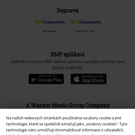
Doprava
Balíkovna
Balík Do ruky
EMP aplikaci
Stáhněte si novou EMP aplikaci zdarma a využijte všechny nové
funkce a výhody!
A Warner Music Group Company
Na našich webových stránkách používáme soubory cookie a jiné
technologie, které se společně označují jako „soubory cookies“. Tyto
technologie nám umožňují shromažďovat informace o uživatelích,