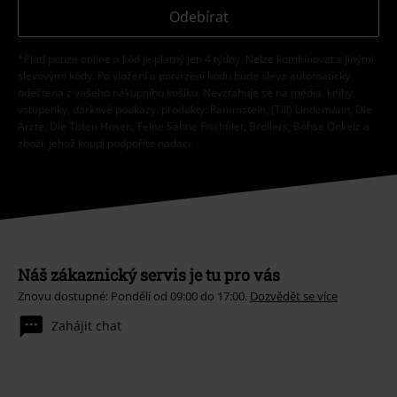
Odebírat
*Platí pouze online a kód je platný jen 4 týdny. Nelze kombinovat s jinými
slevovými kódy. Po vložení a potvrzení kódu bude sleva automaticky
odečtena z vašeho nákupního košíku. Nevztahuje se na média, knihy,
vstupenky, dárkové poukazy, produkty: Rammstein, (Till) Lindemann, Die
Ärzte, Die Toten Hosen, Feine Sahne Fischfilet, Broilers, Böhse Onkelz a
zboží, jehož koupí podpoříte nadaci.
Náš zákaznický servis je tu pro vás
Znovu dostupné: Pondělí od 09:00 do 17:00.
Dozvědět se více
Zahájit chat