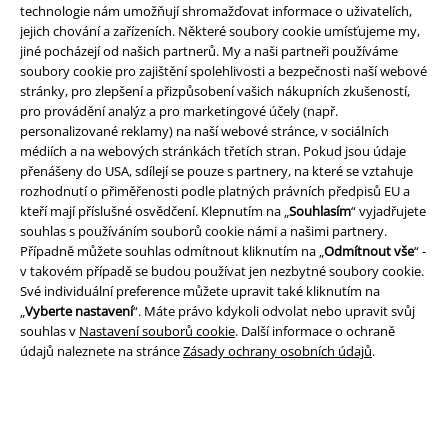
technologie nám umožňují shromažďovat informace o uživatelích,
jejich chování a zařízeních. Některé soubory cookie umísťujeme my,
jiné pocházejí od našich partnerů. My a naši partneři používáme
soubory cookie pro zajištění spolehlivosti a bezpečnosti naší webové
A Warner Music Group Company
stránky, pro zlepšení a přizpůsobení vašich nákupních zkušeností,
pro provádění analýz a pro marketingové účely (např.
personalizované reklamy) na naší webové stránce, v sociálních
médiích a na webových stránkách třetích stran. Pokud jsou údaje
přenášeny do USA, sdílejí se pouze s partnery, na které se vztahuje
rozhodnutí o přiměřenosti podle platných právních předpisů EU a
kteří mají příslušné osvědčení. Klepnutím na „
Souhlasím
“ vyjadřujete
souhlas s používáním souborů cookie námi a našimi partnery.
Případně můžete souhlas odmítnout kliknutím na „
Odmítnout vše
“ -
v takovém případě se budou používat jen nezbytné soubory cookie.
Své individuální preference můžete upravit také kliknutím na
„
Vyberte nastavení
“. Máte právo kdykoli odvolat nebo upravit svůj
souhlas v
Nastavení souborů cookie
. Další informace o ochraně
údajů naleznete na stránce
Zásady ochrany osobních údajů
.
Právní informace
Podmínky