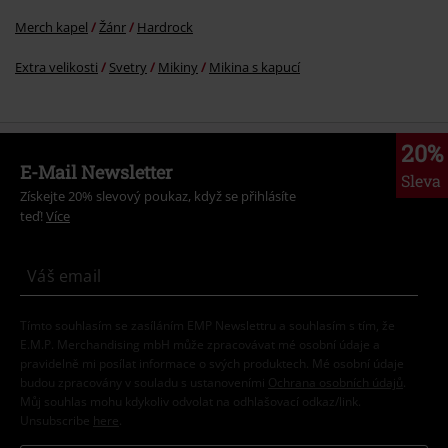
Merch kapel
Žánr
Hardrock
Extra velikosti
Svetry
Mikiny
Mikina s kapucí
20%
E-Mail Newsletter
Sleva
Získejte 20% slevový poukaz, když se přihlásíte
teď!
Více
Tímto souhlasím se zasíláním EMP Newslettru a souhlasím s tím, že
E.M.P. Merchandising mbH může zpracovávat mé osobní údaje a
pravidelně mi posílat informace o svých produktech. Mé osobní údaje
budou zpracovány v souladu s ustanoveními
Ochrana osobních údajů
.
Můj souhlas mohu kdykoliv odvolat na odhlašovací odkaz/link.
Unsubscribe
here
.