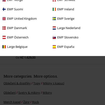
Naposledy navštívené
EMP Suomi
EMP Ireland
EMP United Kingdom
EMP Sverige
EMP Danmark
Large Nederland
EMP Österreich
EMP Slovensko
Large Belgique
EMP España
Kč 1.629,00
Od
More categories. More options.
Oblečení & doplňky
Topy
Mikiny s kapucí
Oblečení
Svetry & mikiny
Mikiny
Merch kapel
Žánr
Rock