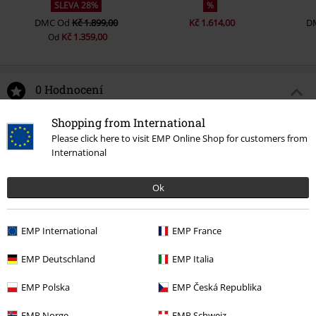
SLEVA 28%
%
DMC
Od
Kč 1.899,00
Kč 1.614,00
D
Kč 1.359,00
Od
0 Hodnocení
Shopping from International
Podělte se o váš názor "In Rock We Trust".
Please click here to visit EMP Online Shop for customers from
International
Napsat hodnocení
Ok
EMP International
EMP France
EMP Deutschland
EMP Italia
EMP Polska
EMP Česká Republika
EMP Norge
EMP Schweiz