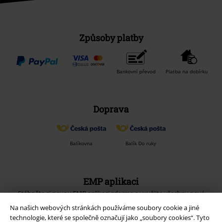
Způsoby platby
Bankovní převod
Platba na dobírku
Doprava
Balíkovna
Balík Do ruky
EMP aplikaci
Stáhněte si novou EMP aplikaci zdarma a využijte všechny nové
funkce a výhody!
Na našich webových stránkách používáme soubory cookie a jiné
technologie, které se společně označují jako „soubory cookies“. Tyto