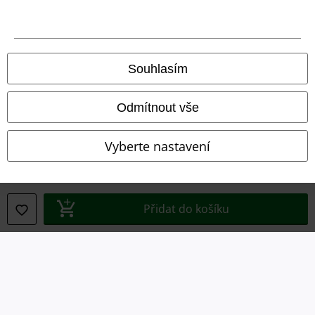
Prohlášení
Ochrana osobních údajů
Souhlasím
Likvidace odpadu a ochrana životního prostředí
Prohlášení o shodě
Odmítnout vše
Informace o přístupnosti
Vyberte nastavení
Nastavení souborů cookie
Odstoupení od smlouvy
Přidat do košíku
Všechny ceny jsou včetně DPH, bez
poštovného a balného
© 1986-2026 EMP Merchandising