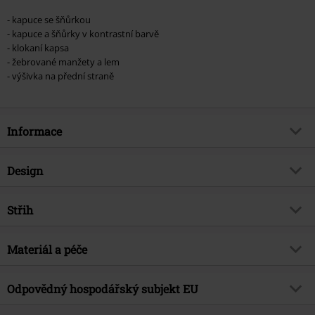
- kapuce se šňůrkou
- kapuce a šňůrky v kontrastní barvě
- klokaní kapsa
- žebrované manžety a lem
- výšivka na přední straně
Informace
Zboží č.
391007
Design
Název
In Rock We Trust
Typ výrobku
Mikina s kapucí
Hudební žánr
Střih
Hard Rock
Vzor
běžný
Téma produktů
Merch kapel, Kapely
Střih/vrchní díl
Slim
Vytištěno
Materiál a péče
Ne
Značka
ne
Délka
Normální
Detaily
Výšivka, neodnímatelná šňůrka na
Licence
oficiálně licencovaný produkt
Vrchní materiál
70% bavlna, 30% polyester
kapuci
Odpovědný hospodářský subjekt EU
Kapela
AC/DC
Upozornění k údržbě
Praní v pračce
Tvar límce
kapuce se stahováním