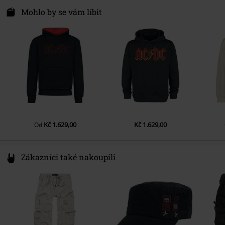
FBI GmbH
Datum vydání
2/22/23
Tvar rukávu
Normální rukávy
Schwabenheimer Weg 62
Mohlo by se vám líbit
Pohlaví
Muži
55543 Bad Kreuznach
Délka rukávu
Dlouhá ruka
Germany
Kapsy
info@fbi-gmbh.eu
Klokaní kapsa
Barva
cerná/cervená
Kč 1.629,00
Kč 1.629,00
Od
Zákazníci také nakoupili