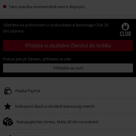
Tato položka momentálně není k dispozici.
Ušetřete na poštovném a vyzkoušejte si Backstage Club 30
dní zdarma:
Přidejte si zkušební členství do košíku
Pokud jste již členem, přihlaste se zde:
Přihlašte se nyní
Platba PayPal
Exkluzivní zboží a oficiálně licencovaý merch
Nakupujte bez stresu. Máte 30 dní na vrácení!