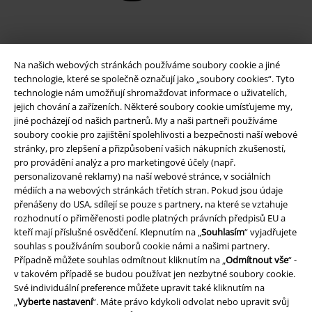
Na našich webových stránkách používáme soubory cookie a jiné
technologie, které se společně označují jako „soubory cookies“. Tyto
technologie nám umožňují shromažďovat informace o uživatelích,
jejich chování a zařízeních. Některé soubory cookie umísťujeme my,
jiné pocházejí od našich partnerů. My a naši partneři používáme
soubory cookie pro zajištění spolehlivosti a bezpečnosti naší webové
stránky, pro zlepšení a přizpůsobení vašich nákupních zkušeností,
Právní informace
pro provádění analýz a pro marketingové účely (např.
personalizované reklamy) na naší webové stránce, v sociálních
Podmínky
médiích a na webových stránkách třetích stran. Pokud jsou údaje
přenášeny do USA, sdílejí se pouze s partnery, na které se vztahuje
Prohlášení
rozhodnutí o přiměřenosti podle platných právních předpisů EU a
kteří mají příslušné osvědčení. Klepnutím na „
Souhlasím
“ vyjadřujete
Ochrana osobních údajů
souhlas s používáním souborů cookie námi a našimi partnery.
Případně můžete souhlas odmítnout kliknutím na „
Odmítnout vše
“ -
Likvidace odpadu a ochrana životního prostředí
v takovém případě se budou používat jen nezbytné soubory cookie.
Své individuální preference můžete upravit také kliknutím na
„
Vyberte nastavení
“. Máte právo kdykoli odvolat nebo upravit svůj
Prohlášení o shodě