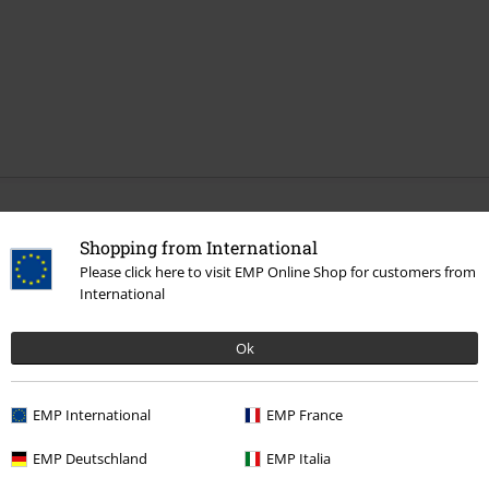
More categories. More options.
Shopping from International
Merch kapel
Top Bands
Trivium
Please click here to visit EMP Online Shop for customers from
International
Merch kapel
Žánr
Heavy Metal
Ok
Výprodej %
Média
CDs
Merch kapel
Média
CD
EMP International
EMP France
EMP Deutschland
EMP Italia
20%