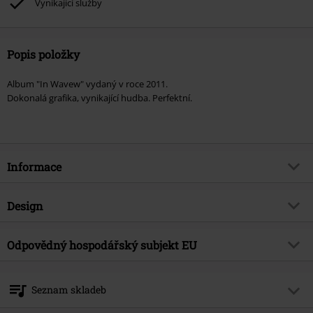
Vynikající služby
Popis položky
Album "In Wavew" vydaný v roce 2011.
Dokonalá grafika, vynikající hudba. Perfektní.
Informace
Zboží č.
203928
Design
Název
In Waves
Typ výrobku
CD
Hudební žánr
Odpovědný hospodářský subjekt EU
Heavy Metal
Média - formát 1-3
CD
Téma produktů
Kapely
Warner Music Group Germany Holding GmbH
Alter Wandrahm 14
Kapela
Trivium
Seznam skladeb
20457 Hamburg
Datum vydání
8/5/11