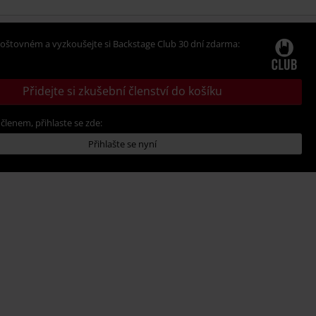
oštovném a vyzkoušejte si Backstage Club 30 dní zdarma:
Přidejte si zkušební členství do košíku
 členem, přihlaste se zde:
Přihlašte se nyní