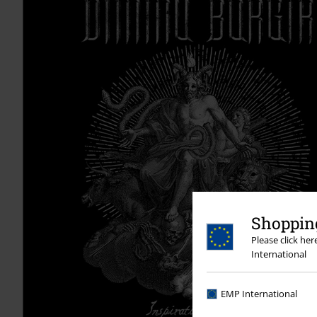
Shopping
Please click he
International
EMP International