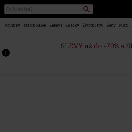
Přejít k
Vyhledávání
Katalog
hlavnímu
vyhledávání
obsahu
Novinky
Merch kapel
Zábava
Značky
Životní styl
Ženy
Muži
SLEVY až do -70% a 
https://www.emp-
shop.cz/p/inspiratio-
profanus/564895St.html