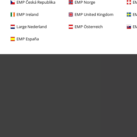
EMP Česká Republika
EMP Norge
EM
EMP Ireland
EMP United Kingdom
EM
Large Nederland
EMP Österreich
EM
EMP España