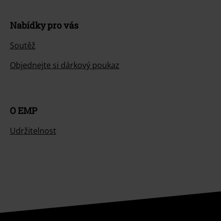
Nabídky pro vás
Soutěž
Objednejte si dárkový poukaz
O EMP
Udržitelnost