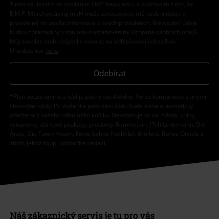
Tímto souhlasím se zasíláním EMP Newslettru a souhlasím s tím, že
E.M.P. Merchandising mbH může zpracovávat mé osobní údaje a
pravidelně mi posílat informace o svých produktech. Mé osobní údaje
budou zpracovány v souladu s ustanoveními
Ochrana osobních údajů
.
Můj souhlas mohu kdykoliv odvolat na odhlašovací odkaz/link.
Unsubscribe
here
.
Odebírat
*Platí pouze online a kód je platný jen 4 týdny. Nelze kombinovat s jinými
slevovými kódy. Po vložení a potvrzení kódu bude sleva automaticky
odečtena z vašeho nákupního košíku. Nevztahuje se na média, knihy,
vstupenky, dárkové poukazy, produkty: Rammstein, (Till) Lindemann, Die
Ärzte, Die Toten Hosen, Feine Sahne Fischfilet, Broilers, Böhse Onkelz a
zboží, jehož koupí podpoříte nadaci.
Náš zákaznický servis je tu pro vás