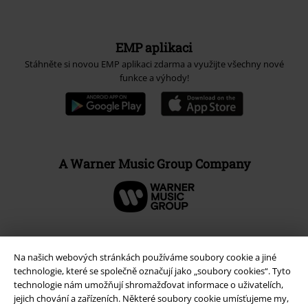
EMP aplikaci
Stáhněte si novou EMP aplikaci zdarma a využijte všechny nové
funkce a výhody!
A Warner Music Group Company
Na našich webových stránkách používáme soubory cookie a jiné
technologie, které se společně označují jako „soubory cookies“. Tyto
technologie nám umožňují shromažďovat informace o uživatelích,
jejich chování a zařízeních. Některé soubory cookie umísťujeme my,