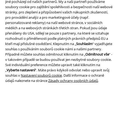
jiné pocházejí od našich partnerů. My a naši partneři používáme
soubory cookie pro zajištění spolehlivosti a bezpečnosti naší webové
stránky, pro zlepšení a přizpůsobení vašich nákupních zkušeností,
pro provádění analýz a pro marketingové účely (např.
Právní informace
personalizované reklamy) na naší webové stránce, v sociálních
médiích a na webových stránkách třetích stran. Pokud jsou údaje
Podmínky
přenášeny do USA, sdílejí se pouze s partnery, na které se vztahuje
rozhodnutí o přiměřenosti podle platných právních předpisů EU a
Prohlášení
kteří mají příslušné osvědčení. Klepnutím na „
Souhlasím
“ vyjadřujete
souhlas s používáním souborů cookie námi a našimi partnery.
Ochrana osobních údajů
Případně můžete souhlas odmítnout kliknutím na „
Odmítnout vše
“ -
v takovém případě se budou používat jen nezbytné soubory cookie.
Své individuální preference můžete upravit také kliknutím na
Likvidace odpadu a ochrana životního prostředí
„
Vyberte nastavení
“. Máte právo kdykoli odvolat nebo upravit svůj
souhlas v
Nastavení souborů cookie
. Další informace o ochraně
Prohlášení o shodě
údajů naleznete na stránce
Zásady ochrany osobních údajů
.
Informace o přístupnosti
Nastavení souborů cookie
Odstoupení od smlouvy