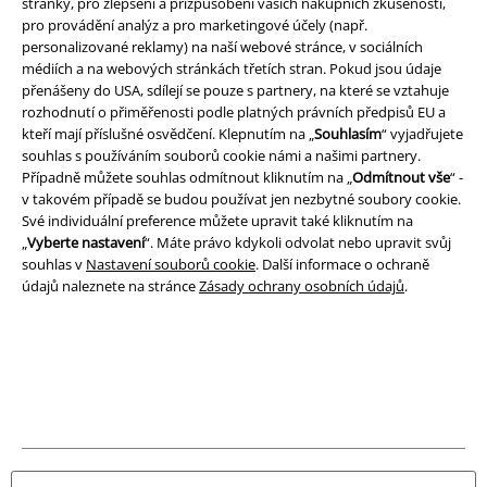
stránky, pro zlepšení a přizpůsobení vašich nákupních zkušeností,
pro provádění analýz a pro marketingové účely (např.
Právní informace
personalizované reklamy) na naší webové stránce, v sociálních
Podmínky
médiích a na webových stránkách třetích stran. Pokud jsou údaje
přenášeny do USA, sdílejí se pouze s partnery, na které se vztahuje
rozhodnutí o přiměřenosti podle platných právních předpisů EU a
Prohlášení
kteří mají příslušné osvědčení. Klepnutím na „
Souhlasím
“ vyjadřujete
souhlas s používáním souborů cookie námi a našimi partnery.
Ochrana osobních údajů
Případně můžete souhlas odmítnout kliknutím na „
Odmítnout vše
“ -
v takovém případě se budou používat jen nezbytné soubory cookie.
Likvidace odpadu a ochrana životního prostředí
Své individuální preference můžete upravit také kliknutím na
„
Vyberte nastavení
“. Máte právo kdykoli odvolat nebo upravit svůj
Prohlášení o shodě
souhlas v
Nastavení souborů cookie
. Další informace o ochraně
údajů naleznete na stránce
Zásady ochrany osobních údajů
.
Informace o přístupnosti
Nastavení souborů cookie
Odstoupení od smlouvy
Všechny ceny jsou včetně DPH, bez
poštovného a balného
© 1986-2026 EMP Merchandising