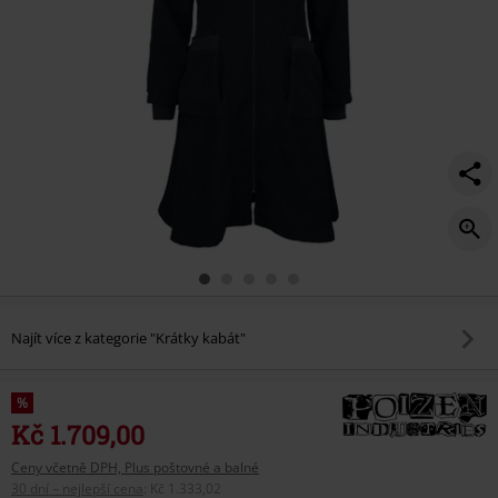
Najít více z kategorie "Krátky kabát"
%
Kč 1.709,00
Ceny včetně DPH, Plus poštovné a balné
30 dní – nejlepší cena
:
Kč 1.333,02