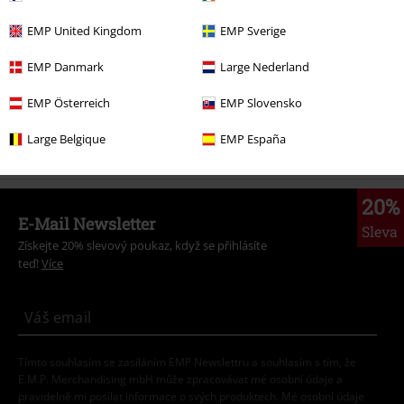
Novinky
Oblečení
Kabáty
Krátké kabáty
EMP United Kingdom
EMP Sverige
Témata
Gotika
Gotika Ženy
EMP Danmark
Large Nederland
Témata
Gotika
Oblečení
Kabáty
Krátké kabáty
EMP Österreich
EMP Slovensko
Oblečení & doplňky
Topy
Large Belgique
EMP España
20%
E-Mail Newsletter
Sleva
Získejte 20% slevový poukaz, když se přihlásíte
teď!
Více
Tímto souhlasím se zasíláním EMP Newslettru a souhlasím s tím, že
E.M.P. Merchandising mbH může zpracovávat mé osobní údaje a
pravidelně mi posílat informace o svých produktech. Mé osobní údaje