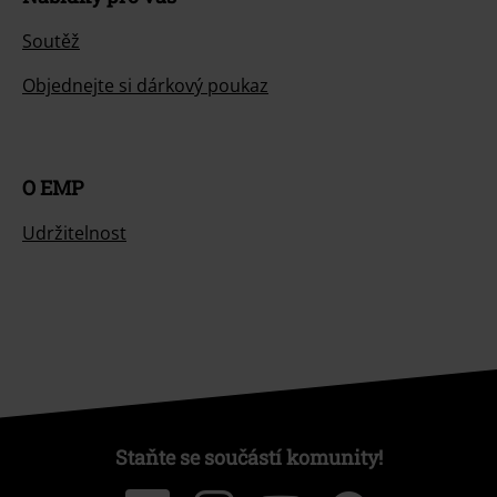
Soutěž
Objednejte si dárkový poukaz
O EMP
Udržitelnost
Staňte se součástí komunity!