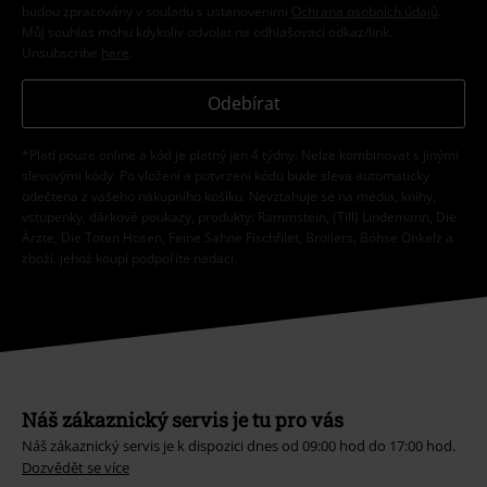
budou zpracovány v souladu s ustanoveními
Ochrana osobních údajů
.
Můj souhlas mohu kdykoliv odvolat na odhlašovací odkaz/link.
Unsubscribe
here
.
Odebírat
*Platí pouze online a kód je platný jen 4 týdny. Nelze kombinovat s jinými
slevovými kódy. Po vložení a potvrzení kódu bude sleva automaticky
odečtena z vašeho nákupního košíku. Nevztahuje se na média, knihy,
vstupenky, dárkové poukazy, produkty: Rammstein, (Till) Lindemann, Die
Ärzte, Die Toten Hosen, Feine Sahne Fischfilet, Broilers, Böhse Onkelz a
zboží, jehož koupí podpoříte nadaci.
Náš zákaznický servis je tu pro vás
Náš zákaznický servis je k dispozici dnes od 09:00 hod do 17:00 hod.
Dozvědět se více