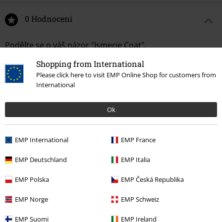
0 Hodnocení
Podělte se o váš názor "Ismerie Coat".
Shopping from International
Napsat hodnocení
Please click here to visit EMP Online Shop for customers from
International
Ok
EMP International
EMP France
EMP Deutschland
EMP Italia
EMP Polska
EMP Česká Republika
More categories. More options.
EMP Norge
EMP Schweiz
Značky
Poizen Industries
Kabáty
Krátké kabáty
EMP Suomi
EMP Ireland