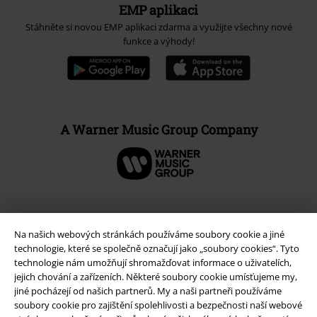
EMP aplikaci
Stáhněte si novou EMP aplikaci zdarma a využijte všechny nové
funkce a výhody!
A Warner Music Group Company
Na našich webových stránkách používáme soubory cookie a jiné
technologie, které se společně označují jako „soubory cookies“. Tyto
technologie nám umožňují shromažďovat informace o uživatelích,
jejich chování a zařízeních. Některé soubory cookie umísťujeme my,
jiné pocházejí od našich partnerů. My a naši partneři používáme
soubory cookie pro zajištění spolehlivosti a bezpečnosti naší webové