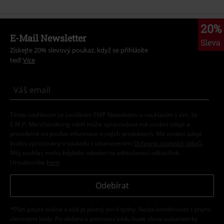
20%
E-Mail Newsletter
Sleva
Získejte 20% slevový poukaz, když se přihlásíte
teď!
Více
Tímto souhlasím se zasíláním EMP Newslettru a souhlasím s tím, že
E.M.P. Merchandising mbH může zpracovávat mé osobní údaje a
pravidelně mi posílat informace o svých produktech. Mé osobní údaje
budou zpracovány v souladu s ustanoveními
Ochrana osobních údajů
.
Můj souhlas mohu kdykoliv odvolat na odhlašovací odkaz/link.
Unsubscribe
here
.
Odebírat
*Platí pouze online a kód je platný jen 4 týdny. Nelze kombinovat s jinými
slevovými kódy. Po vložení a potvrzení kódu bude sleva automaticky