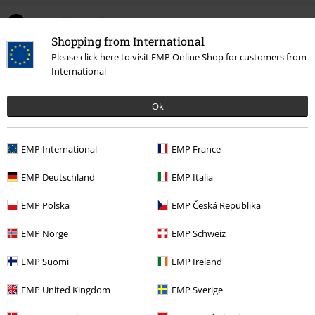
0 Hodnocení
Shopping from International
Please click here to visit EMP Online Shop for customers from
Podělte se o váš názor "Ivy Vegan".
International
Napsat hodnocení
Ok
EMP International
EMP France
EMP Deutschland
EMP Italia
EMP Polska
EMP Česká Republika
EMP Norge
EMP Schweiz
EMP Suomi
EMP Ireland
Naposledy navštívené
EMP United Kingdom
EMP Sverige