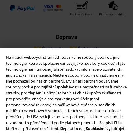
Bankovní převod
Platba na dobírku
Doprava
Na našich webových stránkách používáme soubory cookie a jiné
Balíkovna
Balík Do ruky
technologie, které se společně označují jako „soubory cookies“. Tyto
technologie nám umožňují shromažďovat informace o uživatelích,
jejich chování a zařízeních. Některé soubory cookie umísťujeme my,
EMP aplikaci
jiné pocházejí od našich partnerů. My a naši partneři používáme
soubory cookie pro zajištění spolehlivosti a bezpečnosti naší webové
Stáhněte si novou EMP aplikaci zdarma a využijte všechny nové
stránky, pro zlepšení a přizpůsobení vašich nákupních zkušeností,
funkce a výhody!
pro provádění analýz a pro marketingové účely (např.
personalizované reklamy) na naší webové stránce, v sociálních
médiích a na webových stránkách třetích stran. Pokud jsou údaje
přenášeny do USA, sdílejí se pouze s partnery, na které se vztahuje
rozhodnutí o přiměřenosti podle platných právních předpisů EU a
kteří mají příslušné osvědčení. Klepnutím na „
Souhlasím
“ vyjadřujete
A Warner Music Group Company