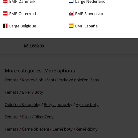
EMP Danmark
Large Nederland
EMP Österreich
EMP Slovensko
Large Belgique
EMP España
Kč 3.669,00
More categories. More options.
Témata
Rockové oblečení
Rockové oblečení Ženy
Témata
Biker
Boty
Oblečení & doplňky
Boty a ponožky
Vysoké boty
Témata
Biker
Biker Ženy
Témata
Černé oblečení
Černé boty
černé čižmy