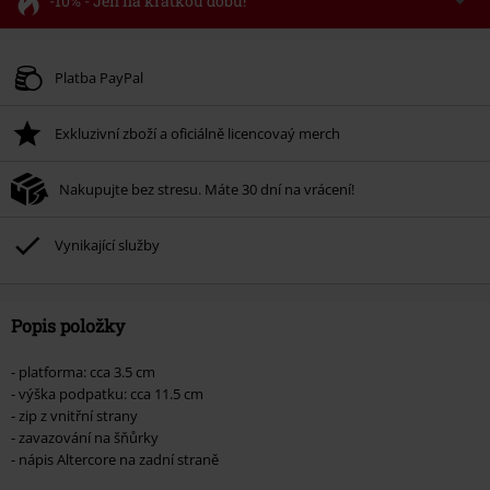
-10% - Jen na krátkou dobu!
Kód poukazu
FLASH
Kopírovat kód
Platné do 8/11/26
Platba PayPal
Minimální hodnota objednávky 1.299 Kč.
Exkluzivní zboží a oficiálně licencovaý merch
Po zadání kódu v košíku, se sleva uplatní automaticky.
Nelze kombinovat s jinými akciovými kódy. Sleva se nevztahuje na: knihy,
Nakupujte bez stresu. Máte 30 dní na vrácení!
média, vstupenky, Rammstein, (Till) Lindemann, Böhse Onkelz, Broilers, Die
Ärzte, Die Toten Hosen, Metality, dárkové poukazy a položky, jejichž koupí
podpoříte nadaci.
Vynikající služby
Popis položky
- platforma: cca 3.5 cm
- výška podpatku: cca 11.5 cm
- zip z vnitřní strany
- zavazování na šňůrky
- nápis Altercore na zadní straně