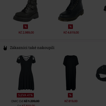
%
%
Kč 2.989,00
Kč 4.619,00
Zákazníci také nakoupili
SLEVA 41%
%
DMC
Od
Kč 1.399,00
Kč 819,00
Kč 819,00
Od