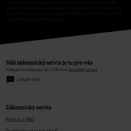
odečtena z vašeho nákupního košíku. Nevztahuje se na média, knihy,
vstupenky, dárkové poukazy, produkty: Rammstein, (Till) Lindemann, Die
Ärzte, Die Toten Hosen, Feine Sahne Fischfilet, Broilers, Böhse Onkelz a
zboží, jehož koupí podpoříte nadaci.
Náš zákaznický servis je tu pro vás
Dnes jsme k dispozici: do 17:00 hod.
Dozvědět se více
Zahájit chat
Zákaznícky servis
Pomoc / FAQ