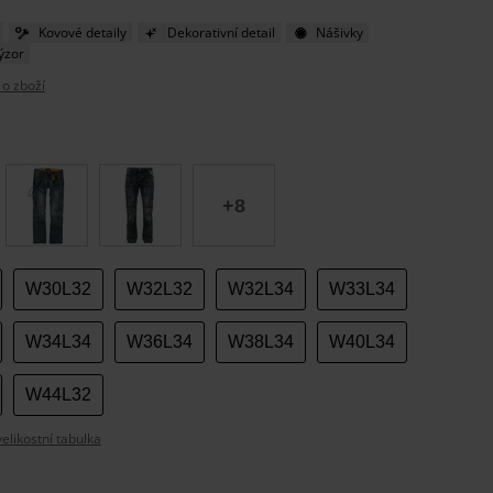
Kovové detaily
Dekorativní detail
Nášivky
ýzor
 o zboží
e
t
+8
W30L32
W32L32
W32L34
W33L34
W34L34
W36L34
W38L34
W40L34
W44L32
likostní tabulka