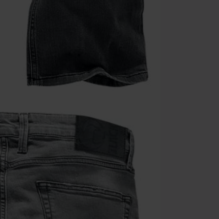
Po zadání kódu
Nelze kombinov
Rammstein, (Ti
dárkové poukaz