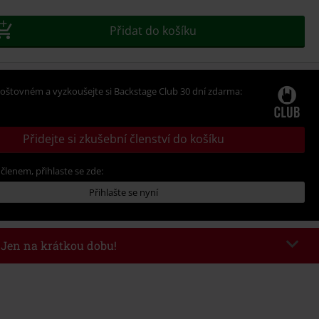
Přidat do košíku
oštovném a vyzkoušejte si Backstage Club 30 dní zdarma:
Přidejte si zkušební členství do košíku
 členem, přihlaste se zde:
Přihlašte se nyní
- Jen na krátkou dobu!
kazu
WEEKEND
Kopírovat kód
26
nota objednávky 1.299 Kč.