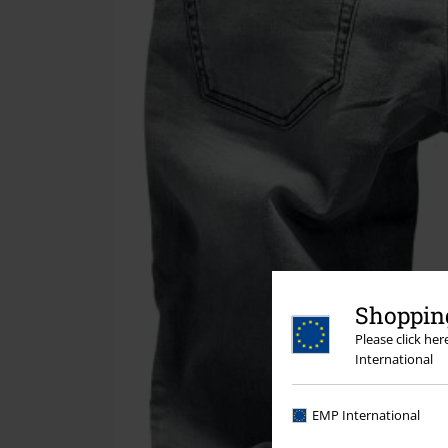
Shopping
Please click he
International
EMP International