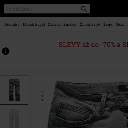
Přejít k
Vyhledávání
Katalog
hlavnímu
vyhledávání
obsahu
Novinky
Merch kapel
Zábava
Značky
Životní styl
Ženy
Muži
SLEVY až do -70% a 
https://www.emp-
shop.cz/p/johnny/279638.html