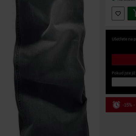
Ušetřete na p
Pokud jste již
-15% 
Kód pou
Platné do 8/9/
Minimální hod