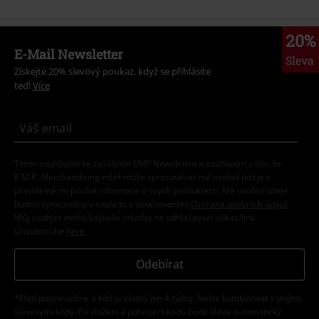
20%
E-Mail Newsletter
Sleva
Získejte 20% slevový poukaz, když se přihlásíte
teď!
Více
Tímto souhlasím se zasíláním EMP Newslettru a souhlasím s tím, že
E.M.P. Merchandising mbH může zpracovávat mé osobní údaje a
pravidelně mi posílat informace o svých produktech. Mé osobní údaje
budou zpracovány v souladu s ustanoveními
Ochrana osobních údajů
.
Můj souhlas mohu kdykoliv odvolat na odhlašovací odkaz/link.
Unsubscribe
here
.
Odebírat
*Platí pouze online a kód je platný jen 4 týdny. Nelze kombinovat s jinými
slevovými kódy. Po vložení a potvrzení kódu bude sleva automaticky