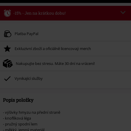
-15% - Jen na krátkou dobu!
Kód poukazu
WEEKEND
Kopírovat kód
Platné do 8/9/26
Platba PayPal
Minimální hodnota objednávky 1.299 Kč.
Exkluzivní zboží a oficiálně licencovaý merch
Po zadání kódu v košíku, se sleva uplatní automaticky.
Nelze kombinovat s jinými akciovými kódy. Sleva se nevztahuje na: knihy,
Nakupujte bez stresu. Máte 30 dní na vrácení!
média, vstupenky, Rammstein, (Till) Lindemann, Böhse Onkelz, Broilers, Die
Ärzte, Die Toten Hosen, Metality, dárkové poukazy a položky, jejichž koupí
podpoříte nadaci.
Vynikající služby
Popis položky
- výšivky hmyzu na přední straně
- knoflíková léga
- pružný spodní lem
- měkký, jemný materiál