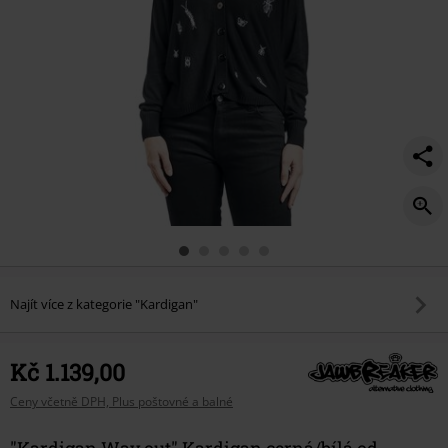
Najít více z kategorie "Kardigan"
Kč 1.139,00
Ceny včetně DPH, Plus poštovné a balné
"Kardigan Way out" Kardigan cerná/bílá od