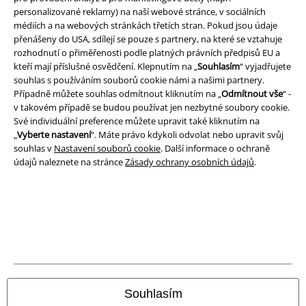
personalizované reklamy) na naší webové stránce, v sociálních
médiích a na webových stránkách třetích stran. Pokud jsou údaje
přenášeny do USA, sdílejí se pouze s partnery, na které se vztahuje
rozhodnutí o přiměřenosti podle platných právních předpisů EU a
kteří mají příslušné osvědčení. Klepnutím na „
Souhlasím
“ vyjadřujete
souhlas s používáním souborů cookie námi a našimi partnery.
Případně můžete souhlas odmítnout kliknutím na „
Odmítnout vše
“ -
v takovém případě se budou používat jen nezbytné soubory cookie.
Své individuální preference můžete upravit také kliknutím na
„
Vyberte nastavení
“. Máte právo kdykoli odvolat nebo upravit svůj
souhlas v
Nastavení souborů cookie
. Další informace o ochraně
údajů naleznete na stránce
Zásady ochrany osobních údajů
.
Právní informace
Podmínky
Prohlášení
Ochrana osobních údajů
Souhlasím