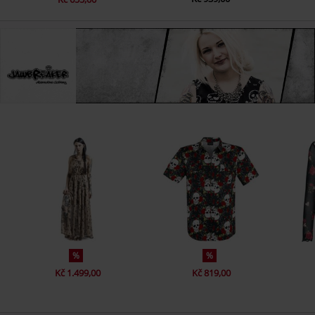
%
%
Kč 1.499,00
Kč 819,00