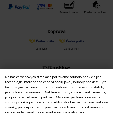
Bankovní převod
Platba na dobírku
Doprava
Balíkovna
Balík Do ruky
EMP aplikaci
Stáhněte si novou EMP aplikaci zdarma a využijte všechny nové
Na našich webových stránkách používáme soubory cookie a jiné
funkce a výhody!
technologie, které se společně označují jako „soubory cookies“. Tyto
technologie nám umožňují shromažďovat informace o uživatelích,
jejich chování a zařízeních. Některé soubory cookie umísťujeme my,
jiné pocházejí od našich partnerů. My a naši partneři používáme
soubory cookie pro zajištění spolehlivosti a bezpečnosti naší webové
stránky, pro zlepšení a přizpůsobení vašich nákupních zkušeností,
A Warner Music Group Company
pro provádění analýz a pro marketingové účely (např.