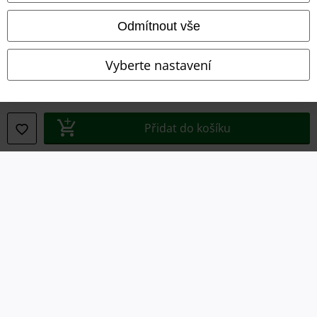
Likvidace odpadu a ochrana životního prostředí
Odmítnout vše
Prohlášení o shodě
Vyberte nastavení
Informace o přístupnosti
Nastavení souborů cookie
Přidat do košíku
Odstoupení od smlouvy
Všechny ceny jsou včetně DPH, bez
poštovného a balného
© 1986-2026 EMP Merchandising
Naše online obchody
EMP International
EMP France