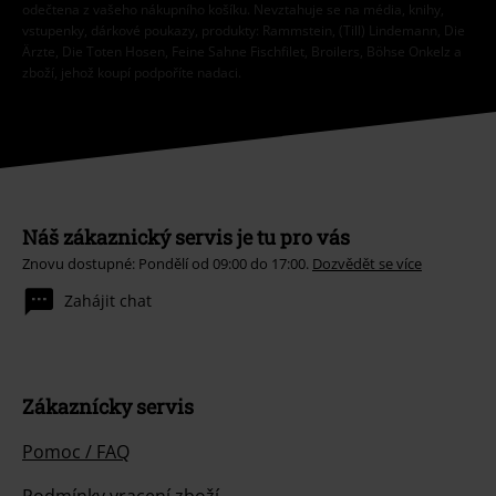
odečtena z vašeho nákupního košíku. Nevztahuje se na média, knihy,
vstupenky, dárkové poukazy, produkty: Rammstein, (Till) Lindemann, Die
Ärzte, Die Toten Hosen, Feine Sahne Fischfilet, Broilers, Böhse Onkelz a
zboží, jehož koupí podpoříte nadaci.
Náš zákaznický servis je tu pro vás
Znovu dostupné: Pondělí od 09:00 do 17:00.
Dozvědět se více
Zahájit chat
Zákaznícky servis
Pomoc / FAQ