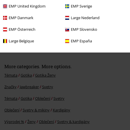
EMP United Kingdom
EMP Sverige
EMP Danmark
Large Nederland
EMP Österreich
EMP Slovensko
Large Belgique
EMP España
Kč 1.139,00
More categories. More options.
Témata
Gotika
Gotika Ženy
Značky
Jawbreaker
Svetry
Témata
Gotika
Oblečení
Svetry
Oblečení
Svetry & mikiny
Kardigány
Výprodej %
Ženy
Oblečení
Svetry & kardigány