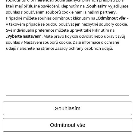
Prohlášení
kteří mají příslušné osvědčení. Klepnutím na „
Souhlasím
“ vyjadřujete
souhlas s používáním souborů cookie námi a našimi partnery.
Ochrana osobních údajů
Případně můžete souhlas odmítnout kliknutím na „
Odmítnout vše
“ -
v takovém případě se budou používat jen nezbytné soubory cookie.
Likvidace odpadu a ochrana životního prostředí
Své individuální preference můžete upravit také kliknutím na
„
Vyberte nastavení
“. Máte právo kdykoli odvolat nebo upravit svůj
Prohlášení o shodě
souhlas v
Nastavení souborů cookie
. Další informace o ochraně
údajů naleznete na stránce
Zásady ochrany osobních údajů
.
Informace o přístupnosti
Nastavení souborů cookie
Odstoupení od smlouvy
Všechny ceny jsou včetně DPH, bez
poštovného a balného
© 1986-2026 EMP Merchandising
Souhlasím
Odmítnout vše