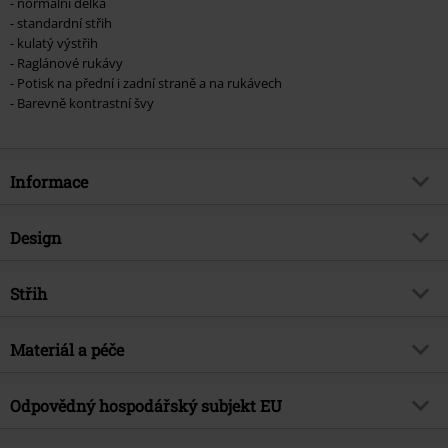
- normální délka
- standardní střih
- kulatý výstřih
- Raglánové rukávy
- Potisk na přední i zadní straně a na rukávech
- Barevně kontrastní švy
Informace
Zboží č.
517253
Design
Název
Kids - Charizard - Bring The Heat
Typ výrobku
Dlouhý rukáv
Exkluzivně
Střih
Ano
Vzor
běžný
Téma produktů
Hry, Nintendo
Délka
Normální
Vytištěno
Materiál a péče
Ano
Značka
ano
Výstřih
Kulatý výstřih
Licence
oficiálně licencovaný produkt
Vrchní materiál
100% bavlna
Odpovědný hospodářský subjekt EU
Barva
cerná/oranžová
Entertainment Licence
Pokémon
Upozornění k údržbě
Praní v pračce
E.M.P. Merchandising Handelsgesellschaft mbH
Datum vydání
7/8/22