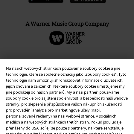
A Warner Music Group Company
Na našich webových stránkách používáme soubory cookie a jiné
technologie, které se společně označují jako „soubory cookies“. Tyto
technologie nám umožňují shromažďovat informace o uživatelích,
jejich chování a zařízeních. Některé soubory cookie umísťujeme my,
jiné pocházejí od našich partnerů. My a naši partneři používáme
soubory cookie pro zajištění spolehlivosti a bezpečnosti naší webové
stránky, pro zlepšení a přizpůsobení vašich nákupních zkušeností,
Právní informace
pro provádění analýz a pro marketingové účely (např.
personalizované reklamy) na naší webové stránce, v sociálních
Podmínky
médiích a na webových stránkách třetích stran. Pokud jsou údaje
přenášeny do USA, sdílejí se pouze s partnery, na které se vztahuje
rozhodnutí o přiměřenosti podle platných právních předpisů EU a