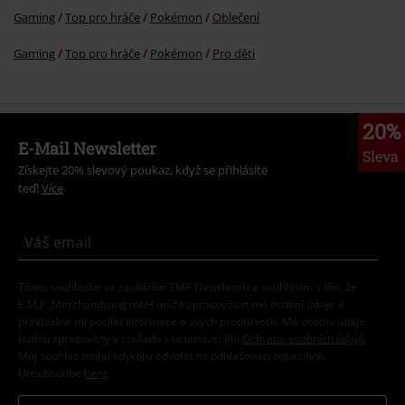
Gaming
Top pro hráče
Pokémon
Oblečení
Gaming
Top pro hráče
Pokémon
Pro děti
20%
E-Mail Newsletter
Sleva
Získejte 20% slevový poukaz, když se přihlásíte
teď!
Více
Tímto souhlasím se zasíláním EMP Newslettru a souhlasím s tím, že
E.M.P. Merchandising mbH může zpracovávat mé osobní údaje a
pravidelně mi posílat informace o svých produktech. Mé osobní údaje
budou zpracovány v souladu s ustanoveními
Ochrana osobních údajů
.
Můj souhlas mohu kdykoliv odvolat na odhlašovací odkaz/link.
Unsubscribe
here
.