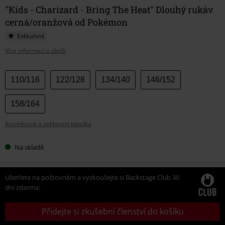
"Kids - Charizard - Bring The Heat" Dlouhý rukáv
cerná/oranžová od Pokémon
Exkluzivní
Více informací o zboží
Vyberte
110/116
122/128
134/140
146/152
si
velikost
158/164
Rozměrová a velikostní tabulka
Na skladě
Ušetřete na poštovném a vyzkoušejte si Backstage Club 30
dní zdarma:
Přidejte si zkušební členství do košíku