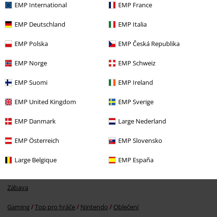
EMP International
EMP France
Naposledy navštívené
EMP Deutschland
EMP Italia
EMP Polska
EMP Česká Republika
EMP Norge
EMP Schweiz
EMP Suomi
EMP Ireland
EMP United Kingdom
EMP Sverige
DMC
Kč 699,00
Kč 549,00
EMP Danmark
Large Nederland
EMP Österreich
EMP Slovensko
More categories. More options.
Large Belgique
EMP España
Oblečení
Košile s dlouhým rukávem
Zábava
Gaming
Top pro hráče
Nintendo
Oblečení