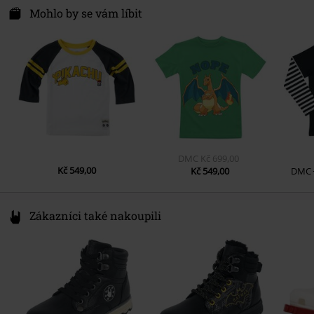
Darmer Esch 70a
Mohlo by se vám líbit
Pohlaví
Deti
49811 Lingen
Germany
Značka
Nintendo
www.emp.de
DMC
Kč 699,00
Kč 549,00
Kč 549,00
DMC
Zákazníci také nakoupili