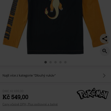
the-
heat/517253.html
Najít více z kategorie "Dlouhý rukáv"
DMC
Kč 699,00
Kč 549,00
Ceny včetně DPH, Plus poštovné a balné