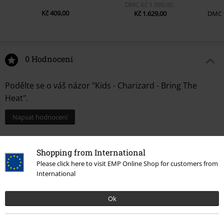
DMC
Kč 1.999,00
Kč 409,00
Kč 1.629,00
DMC
0 Hodnocení
Podělte se o váš názor "Kids - Charizard - Bring The
Heat".
Napsat hodnocení
Shopping from International
Please click here to visit EMP Online Shop for customers from
International
Ok