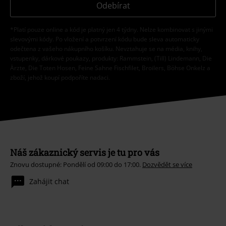
Odebírat
*Platí pouze online a kód je platný jen 4 týdny. Nelze kombinovat s jinými
slevovými kódy. Po vložení a potvrzení kódu bude sleva automaticky
odečtena z vašeho nákupního košíku. Nevztahuje se na média, knihy,
vstupenky, dárkové poukazy, produkty: Rammstein, (Till) Lindemann, Die
Ärzte, Die Toten Hosen, Feine Sahne Fischfilet, Broilers, Böhse Onkelz a
zboží, jehož koupí podpoříte nadaci.
Náš zákaznický servis je tu pro vás
Znovu dostupné: Pondělí od 09:00 do 17:00.
Dozvědět se více
Zahájit chat