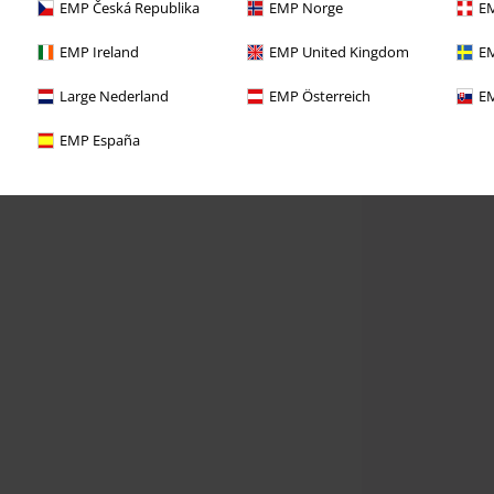
EMP Česká Republika
EMP Norge
EM
EMP Ireland
EMP United Kingdom
EM
Large Nederland
EMP Österreich
EM
EMP España