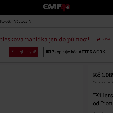
EMP
-
Hudba,
TV
Pro děti
Výprodej %
filmy
&
seriály,
 blesková nabídka jen do půlnoci!
-15%
Merch
pro
hráče,
Získejte nyní!
Zkopírujte kód
AFTERWORK
Alternativní
móda
Kč 1.08
Ceny včetně D
"Killer
od Iro