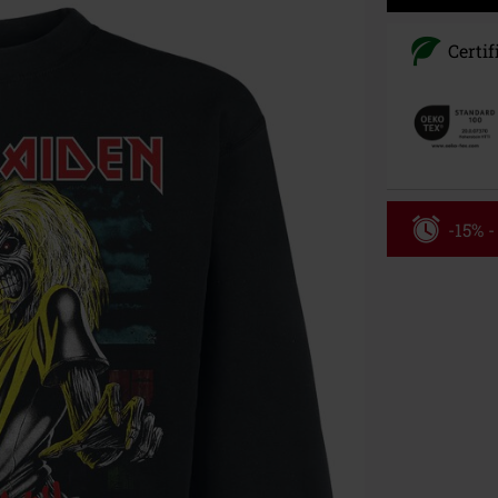
Certif
-15% 
Kód pou
Platí jen pro 
Minimální hod
Po zadání kódu
Nelze kombinov
Rammstein, (Ti
dárkové poukaz