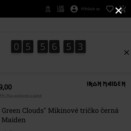
×
0
Přihlásit se
0
5
5
6
5
2
0
5
5
6
5
1
3
1
2
9,00
PH, Plus poštovné a balné
s Green Clouds" Mikinové tričko černá
n Maiden