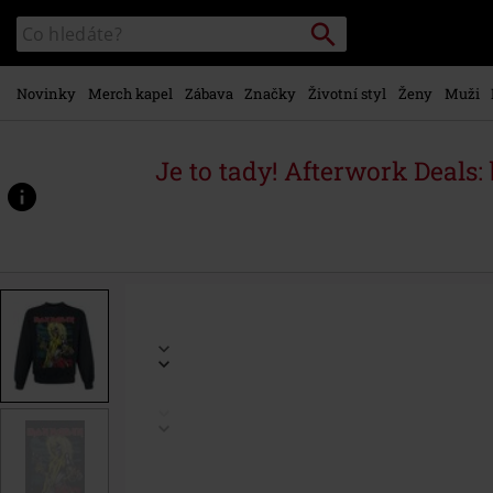
Přejít k
Vyhledávání
Katalog
hlavnímu
vyhledávání
obsahu
Novinky
Merch kapel
Zábava
Značky
Životní styl
Ženy
Muži
Je to tady! Afterwork Deals:
https://www.emp-
shop.cz/p/killers-
green-
clouds/506280.html