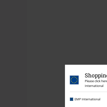
Shopping
Please click he
International
EMP International