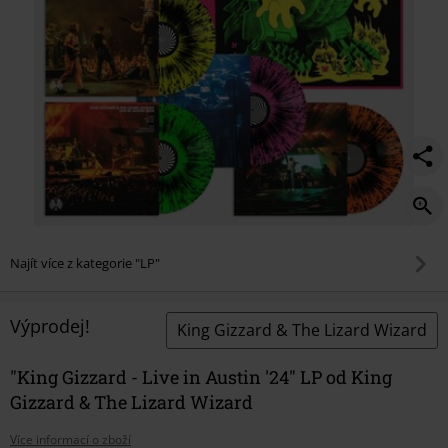
%2724/582577St.html
Najít více z kategorie "LP"
Výprodej!
King Gizzard & The Lizard Wizard
"King Gizzard - Live in Austin '24" LP od King
Gizzard & The Lizard Wizard
Více informací o zboží