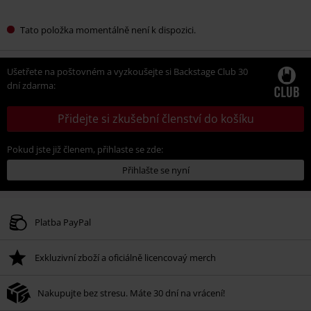
Tato položka momentálně není k dispozici.
Ušetřete na poštovném a vyzkoušejte si Backstage Club 30
dní zdarma:
Přidejte si zkušební členství do košíku
Pokud jste již členem, přihlaste se zde:
Přihlašte se nyní
Platba PayPal
Exkluzivní zboží a oficiálně licencovaý merch
Nakupujte bez stresu. Máte 30 dní na vrácení!