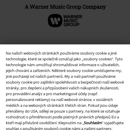
A Warner Music Group Company
Na našich webových stránkách používáme soubory cookie a jiné
technologie, které se společně označují jako „soubory cookies“. Tyto
technologie nám umožňují shromažďovat informace o uživatelích,
jejich chování a zařízeních. Některé soubory cookie umísťujeme my,
jiné pocházejí od našich partnerů. My a naši partneři používáme
soubory cookie pro zajištění spolehlivosti a bezpečnosti naší webové
stránky, pro zlepšení a přizpůsobení vašich nákupních zkušeností,
Právní informace
pro provádění analýz a pro marketingové účely (např.
personalizované reklamy) na naší webové stránce, v sociálních
Podmínky
médiích a na webových stránkách třetích stran. Pokud jsou údaje
přenášeny do USA, sdílejí se pouze s partnery, na které se vztahuje
Prohlášení
rozhodnutí o přiměřenosti podle platných právních předpisů EU a
kteří mají příslušné osvědčení. Klepnutím na „
Souhlasím
“ vyjadřujete
Ochrana osobních údajů
souhlas s používáním souborů cookie námi a našimi partnery.