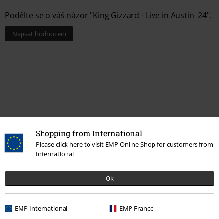
Podělte se o váš názor "King Gizzard - Live in Austin '24".
Napsat hodnocení
Shopping from International
Please click here to visit EMP Online Shop for customers from
International
More categories. More options.
Ok
Merch kapel
Žánr
Výprodej %
Média
Vinyl
EMP International
EMP France