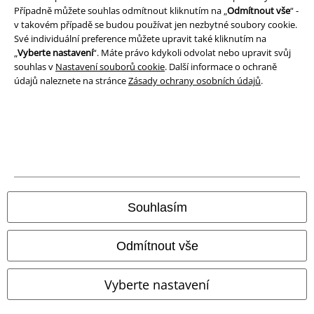
Případně můžete souhlas odmítnout kliknutím na „
Odmítnout vše
“ -
Likvidace odpadu a ochrana životního prostředí
v takovém případě se budou používat jen nezbytné soubory cookie.
Své individuální preference můžete upravit také kliknutím na
„
Vyberte nastavení
“. Máte právo kdykoli odvolat nebo upravit svůj
Prohlášení o shodě
souhlas v
Nastavení souborů cookie
. Další informace o ochraně
údajů naleznete na stránce
Zásady ochrany osobních údajů
.
Informace o přístupnosti
Nastavení souborů cookie
Odstoupení od smlouvy
Všechny ceny jsou včetně DPH, bez
poštovného a balného
© 1986-2026 EMP Merchandising
Souhlasím
Odmítnout vše
Naše online obchody
Vyberte nastavení
EMP International