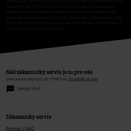
*Platí pouze online a kód je platný jen 4 týdny. Nelze kombinovat s jinými
slevovými kódy. Po vložení a potvrzení kódu bude sleva automaticky
odečtena z vašeho nákupního košíku. Nevztahuje se na média, knihy,
vstupenky, dárkové poukazy, produkty: Rammstein, (Till) Lindemann, Die
Ärzte, Die Toten Hosen, Feine Sahne Fischfilet, Broilers, Böhse Onkelz a
zboží, jehož koupí podpoříte nadaci.
Náš zákaznický servis je tu pro vás
Dnes jsme k dispozici: do 17:00 hod.
Dozvědět se více
Zahájit chat
Zákaznícky servis
Pomoc / FAQ