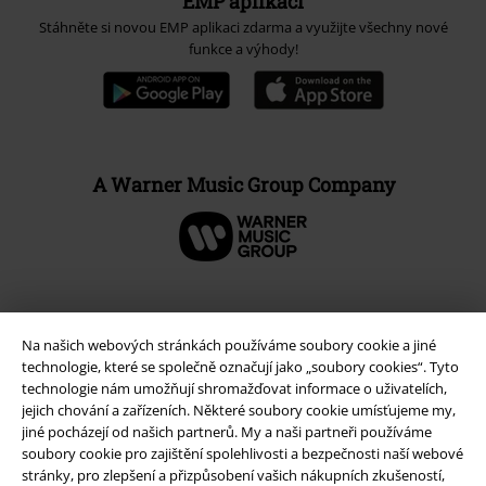
EMP aplikaci
Stáhněte si novou EMP aplikaci zdarma a využijte všechny nové
funkce a výhody!
A Warner Music Group Company
Na našich webových stránkách používáme soubory cookie a jiné
technologie, které se společně označují jako „soubory cookies“. Tyto
technologie nám umožňují shromažďovat informace o uživatelích,
jejich chování a zařízeních. Některé soubory cookie umísťujeme my,
jiné pocházejí od našich partnerů. My a naši partneři používáme
soubory cookie pro zajištění spolehlivosti a bezpečnosti naší webové
stránky, pro zlepšení a přizpůsobení vašich nákupních zkušeností,