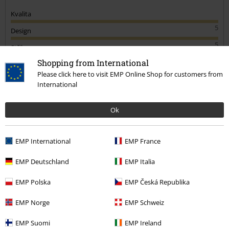
Kvalita
5
Design
5
Střih
5
Shopping from International
Please click here to visit EMP Online Shop for customers from
Ověřená recenze
International
Pomohlo Vám toto hodnocení?
Ok
EMP International
EMP France
Komentář
EMP Deutschland
EMP Italia
EMP Polska
EMP Česká Republika
More categories. More options.
EMP Norge
EMP Schweiz
Výprodej %
Oblečení
Kalhoty & Šortky
Rifle
EMP Suomi
EMP Ireland