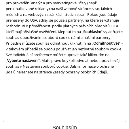
pro provádění analýz a pro marketingové účely (např.
Právní informace
personalizované reklamy) na naší webové stránce, v sociálních
Podmínky
médiích a na webových stránkách třetích stran. Pokud jsou údaje
přenášeny do USA, sdílejí se pouze s partnery, na které se vztahuje
rozhodnutí o přiměřenosti podle platných právních předpisů EU a
Prohlášení
kteří mají příslušné osvědčení. Klepnutím na „
Souhlasím
“ vyjadřujete
souhlas s používáním souborů cookie námi a našimi partnery.
Ochrana osobních údajů
Případně můžete souhlas odmítnout kliknutím na „
Odmítnout vše
“ -
v takovém případě se budou používat jen nezbytné soubory cookie.
Likvidace odpadu a ochrana životního prostředí
Své individuální preference můžete upravit také kliknutím na
„
Vyberte nastavení
“. Máte právo kdykoli odvolat nebo upravit svůj
Prohlášení o shodě
souhlas v
Nastavení souborů cookie
. Další informace o ochraně
údajů naleznete na stránce
Zásady ochrany osobních údajů
.
Informace o přístupnosti
Nastavení souborů cookie
Odstoupení od smlouvy
Všechny ceny jsou včetně DPH, bez
poštovného a balného
© 1986-2026 EMP Merchandising
Souhlasím