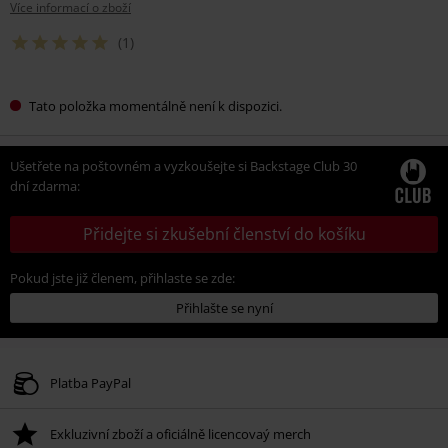
Více informací o zboží
(1)
Tato položka momentálně není k dispozici.
Ušetřete na poštovném a vyzkoušejte si Backstage Club 30
dní zdarma:
Přidejte si zkušební členství do košíku
Pokud jste již členem, přihlaste se zde:
Přihlašte se nyní
Platba PayPal
Exkluzivní zboží a oficiálně licencovaý merch