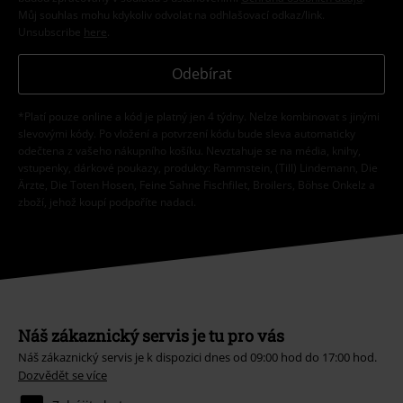
Můj souhlas mohu kdykoliv odvolat na odhlašovací odkaz/link.
Unsubscribe
here
.
Odebírat
*Platí pouze online a kód je platný jen 4 týdny. Nelze kombinovat s jinými
slevovými kódy. Po vložení a potvrzení kódu bude sleva automaticky
odečtena z vašeho nákupního košíku. Nevztahuje se na média, knihy,
vstupenky, dárkové poukazy, produkty: Rammstein, (Till) Lindemann, Die
Ärzte, Die Toten Hosen, Feine Sahne Fischfilet, Broilers, Böhse Onkelz a
zboží, jehož koupí podpoříte nadaci.
Náš zákaznický servis je tu pro vás
Náš zákaznický servis je k dispozici dnes od 09:00 hod do 17:00 hod.
Dozvědět se více