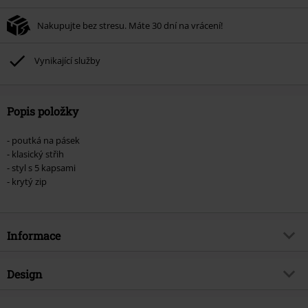
Nakupujte bez stresu. Máte 30 dní na vrácení!
Vynikající služby
Popis položky
- poutká na pásek
- klasický střih
- styl s 5 kapsami
- krytý zip
Informace
Zboží č.
466036
Design
Název
Klasické džínsy A 127
Typ výrobku
Džíny