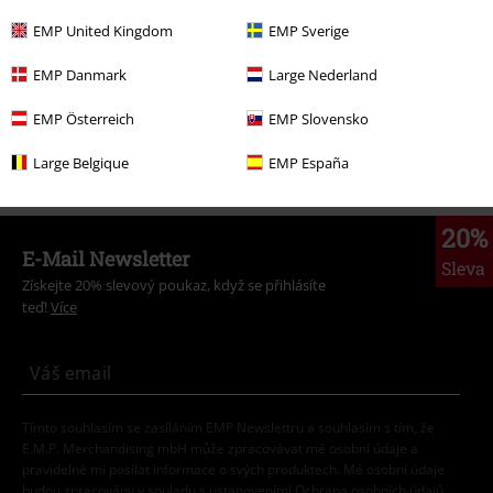
Extra velikosti
Kalhoty
Rifle
EMP United Kingdom
EMP Sverige
Odeslat komentář
Výprodej %
Muži
Oblečení
Kalhoty
Džíny
EMP Danmark
Large Nederland
Extra velikosti
Muži
Kalhoty
Džíny
EMP Österreich
EMP Slovensko
Novinky
Oblečení
Kalhoty & Šortky
Large Belgique
EMP España
20%
E-Mail Newsletter
Sleva
Získejte 20% slevový poukaz, když se přihlásíte
teď!
Více
Tímto souhlasím se zasíláním EMP Newslettru a souhlasím s tím, že
E.M.P. Merchandising mbH může zpracovávat mé osobní údaje a
pravidelně mi posílat informace o svých produktech. Mé osobní údaje
budou zpracovány v souladu s ustanoveními
Ochrana osobních údajů
.