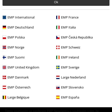
Ok
More categories. More options.
Merch kapel
Média
LP
EMP International
EMP France
Merch kapel
Žánr
Rock
EMP Deutschland
EMP Italia
Výprodej %
Média
Vinyl
EMP Polska
EMP Česká Republika
Merch kapel
Top Bands
Feuerschwanz
EMP Norge
EMP Schweiz
EMP Suomi
EMP Ireland
20%
EMP United Kingdom
EMP Sverige
E-Mail Newsletter
Sleva
EMP Danmark
Large Nederland
Získejte 20% slevový poukaz, když se přihlásíte
teď!
Více
EMP Österreich
EMP Slovensko
Large Belgique
EMP España
Tímto souhlasím se zasíláním EMP Newslettru a souhlasím s tím, že