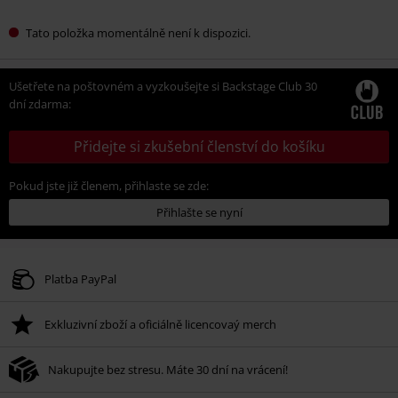
Tato položka momentálně není k dispozici.
Ušetřete na poštovném a vyzkoušejte si Backstage Club 30
dní zdarma:
Přidejte si zkušební členství do košíku
Pokud jste již členem, přihlaste se zde:
Přihlašte se nyní
Platba PayPal
Exkluzivní zboží a oficiálně licencovaý merch
Nakupujte bez stresu. Máte 30 dní na vrácení!