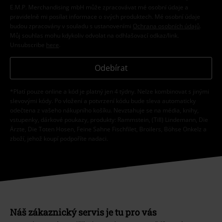
E.M.P. Merchandising mbH může zpracovávat mé osobní údaje a
pravidelně mi posílat informace o svých produktech. Mé osobní údaje
budou zpracovány v souladu s ustanoveními
Ochrana osobních údajů
.
Můj souhlas mohu kdykoliv odvolat na odhlašovací odkaz/link.
Unsubscribe
here
.
Odebírat
*Platí pouze online a kód je platný jen 4 týdny. Nelze kombinovat s jinými
slevovými kódy. Po vložení a potvrzení kódu bude sleva automaticky
odečtena z vašeho nákupního košíku. Nevztahuje se na média, knihy,
vstupenky, dárkové poukazy, produkty: Rammstein, (Till) Lindemann, Die
Ärzte, Die Toten Hosen, Feine Sahne Fischfilet, Broilers, Böhse Onkelz a
zboží, jehož koupí podpoříte nadaci.
Náš zákaznický servis je tu pro vás