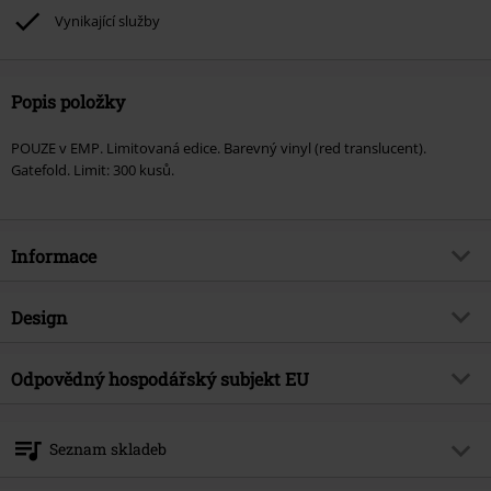
Vynikající služby
Popis položky
POUZE v EMP. Limitovaná edice. Barevný vinyl (red translucent).
Gatefold. Limit: 300 kusů.
Informace
Zboží č.
583819
Design
Název
Knightclub
Typ výrobku
LP
Hudební žánr
Odpovědný hospodářský subjekt EU
Folk Rock
Média - formát 1-3
LP
Exkluzivně
Ano
Napalm Records Handels GmbH
Hammerplatz 2
Téma produktů
Kapely
Seznam skladeb
8790 Eisenerz
Kapela
Feuerschwanz
Austria