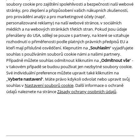
soubory cookie pro zajištění spolehlivosti a bezpečnosti naší webové
stránky, pro zlepšení a přizpůsobení vašich nákupních zkušeností,
Právní informace
pro provádění analýz a pro marketingové účely (např.
personalizované reklamy) na naší webové stránce, v sociálních
Podmínky
médiích a na webových stránkách třetích stran. Pokud jsou údaje
přenášeny do USA, sdílejí se pouze s partnery, na které se vztahuje
Prohlášení
rozhodnutí o přiměřenosti podle platných právních předpisů EU a
kteří mají příslušné osvědčení. Klepnutím na „
Souhlasím
“ vyjadřujete
Ochrana osobních údajů
souhlas s používáním souborů cookie námi a našimi partnery.
Případně můžete souhlas odmítnout kliknutím na „
Odmítnout vše
“ -
v takovém případě se budou používat jen nezbytné soubory cookie.
Likvidace odpadu a ochrana životního prostředí
Své individuální preference můžete upravit také kliknutím na
„
Vyberte nastavení
“. Máte právo kdykoli odvolat nebo upravit svůj
Prohlášení o shodě
souhlas v
Nastavení souborů cookie
. Další informace o ochraně
údajů naleznete na stránce
Zásady ochrany osobních údajů
.
Informace o přístupnosti
Nastavení souborů cookie
Odstoupení od smlouvy
Všechny ceny jsou včetně DPH, bez
poštovného a balného