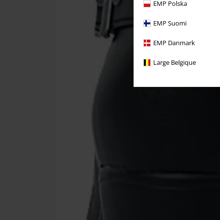
EMP Polska
EMP Suomi
EMP Danmark
Large Belgique