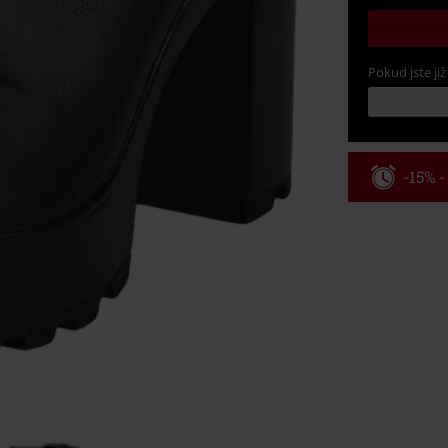
Pokud jste již
-15% 
Kód pou
Platné do 8/9/
Minimální hod
Po zadání kódu
Nelze kombinov
Rammstein, (Ti
dárkové poukaz