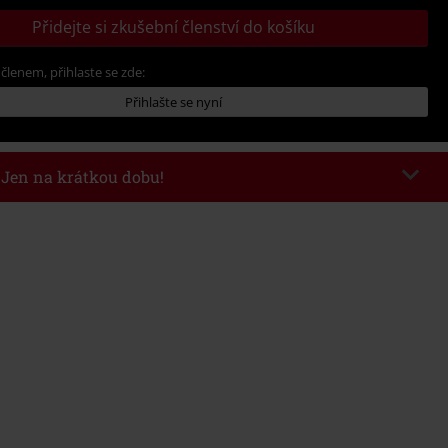
Přidejte si zkušební členství do košíku
 členem, přihlaste se zde:
Přihlašte se nyní
- Jen na krátkou dobu!
kazu
WEEKEND
Kopírovat kód
26
nota objednávky 1.299 Kč.
 v košíku, se sleva uplatní automaticky.
at s jinými akciovými kódy. Sleva se nevztahuje na: knihy, média, vstupenky,
ll) Lindemann, Böhse Onkelz, Broilers, Die Ärzte, Die Toten Hosen, Metality,
y a položky, jejichž koupí podpoříte nadaci.