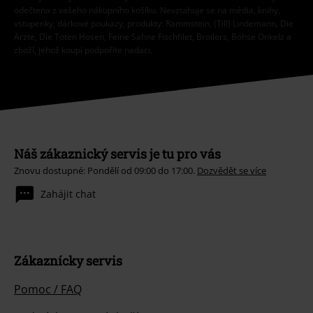
odečtena z vašeho nákupního košíku. Nevztahuje se na média, knihy,
vstupenky, dárkové poukazy, produkty: Rammstein, (Till) Lindemann, Die
Ärzte, Die Toten Hosen, Feine Sahne Fischfilet, Broilers, Böhse Onkelz a
zboží, jehož koupí podpoříte nadaci.
Náš zákaznický servis je tu pro vás
Znovu dostupné: Pondělí od 09:00 do 17:00.
Dozvědět se více
Zahájit chat
Zákaznícky servis
Pomoc / FAQ