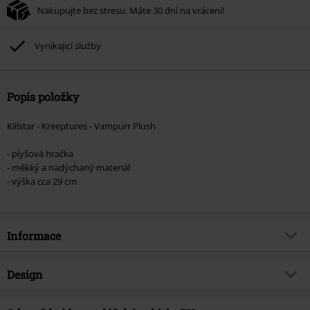
Nakupujte bez stresu. Máte 30 dní na vrácení!
Vynikající služby
Popis položky
Killstar - Kreeptures - Vampurr Plush
- plyšová hračka
- měkký a nadýchaný materiál
- výška cca 29 cm
Informace
Zboží č.
582622
Design
Název
Kreeptures - Vampurr Plush
Typ výrobku
Plyšová hračka