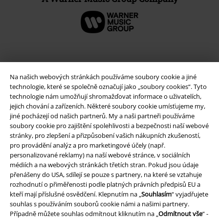
Na našich webových stránkách používáme soubory cookie a jiné
technologie, které se společně označují jako „soubory cookies“. Tyto
technologie nám umožňují shromažďovat informace o uživatelích,
jejich chování a zařízeních. Některé soubory cookie umísťujeme my,
jiné pocházejí od našich partnerů. My a naši partneři používáme
soubory cookie pro zajištění spolehlivosti a bezpečnosti naší webové
stránky, pro zlepšení a přizpůsobení vašich nákupních zkušeností,
Právní informace
pro provádění analýz a pro marketingové účely (např.
personalizované reklamy) na naší webové stránce, v sociálních
Podmínky
médiích a na webových stránkách třetích stran. Pokud jsou údaje
přenášeny do USA, sdílejí se pouze s partnery, na které se vztahuje
Prohlášení
rozhodnutí o přiměřenosti podle platných právních předpisů EU a
kteří mají příslušné osvědčení. Klepnutím na „
Souhlasím
“ vyjadřujete
Ochrana osobních údajů
souhlas s používáním souborů cookie námi a našimi partnery.
Případně můžete souhlas odmítnout kliknutím na „
Odmítnout vše
“ -