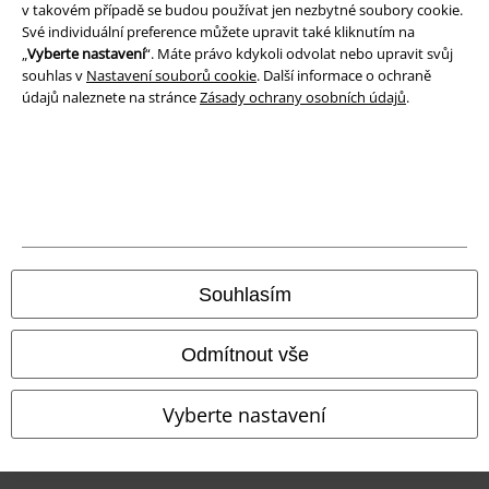
Likvidace odpadu a ochrana životního prostředí
v takovém případě se budou používat jen nezbytné soubory cookie.
Své individuální preference můžete upravit také kliknutím na
„
Vyberte nastavení
“. Máte právo kdykoli odvolat nebo upravit svůj
Prohlášení o shodě
souhlas v
Nastavení souborů cookie
. Další informace o ochraně
údajů naleznete na stránce
Zásady ochrany osobních údajů
.
Informace o přístupnosti
Nastavení souborů cookie
Odstoupení od smlouvy
Všechny ceny jsou včetně DPH, bez
poštovného a balného
© 1986-2026 EMP Merchandising
Souhlasím
Odmítnout vše
Naše online obchody
Vyberte nastavení
EMP International
EMP France