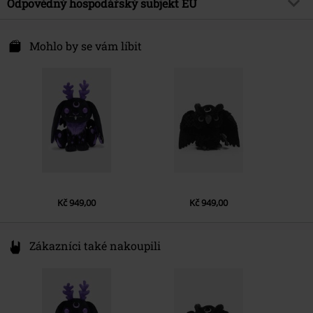
Brand
Odpovědný hospodářský subjekt EU
Killstar
Barva
vícebarevný
Téma produktů
Gotika, Zvířata, Cats
Draco Distribution GmbH
Säntisstraße 89
Mohlo by se vám líbit
Datum vydání
5/12/25
12277 Berlin
Germany
eu@killstar.com
Kč 949,00
Kč 949,00
Zákazníci také nakoupili