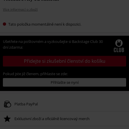
Více informací o zboží
Tato položka momentálně není k dispozici.
Ušetřete na poštovném a vyzkoušejte si Backstage Club 30
dní zdarma:
Přidejte si zkušební členství do košíku
Pokud jste již členem, přihlaste se zde:
Přihlašte se nyní
Platba PayPal
Exkluzivní zboží a oficiálně licencovaý merch