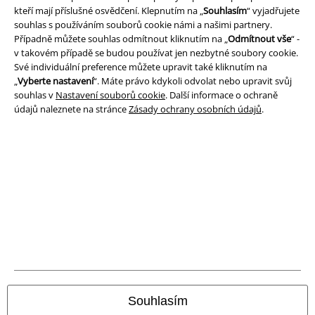
Právní informace
kteří mají příslušné osvědčení. Klepnutím na „
Souhlasím
“ vyjadřujete
souhlas s používáním souborů cookie námi a našimi partnery.
Podmínky
Případně můžete souhlas odmítnout kliknutím na „
Odmítnout vše
“ -
v takovém případě se budou používat jen nezbytné soubory cookie.
Prohlášení
Své individuální preference můžete upravit také kliknutím na
„
Vyberte nastavení
“. Máte právo kdykoli odvolat nebo upravit svůj
Ochrana osobních údajů
souhlas v
Nastavení souborů cookie
. Další informace o ochraně
údajů naleznete na stránce
Zásady ochrany osobních údajů
.
Likvidace odpadu a ochrana životního prostředí
Prohlášení o shodě
Informace o přístupnosti
Nastavení souborů cookie
Odstoupení od smlouvy
Všechny ceny jsou včetně DPH, bez
poštovného a balného
Souhlasím
© 1986-2026 EMP Merchandising