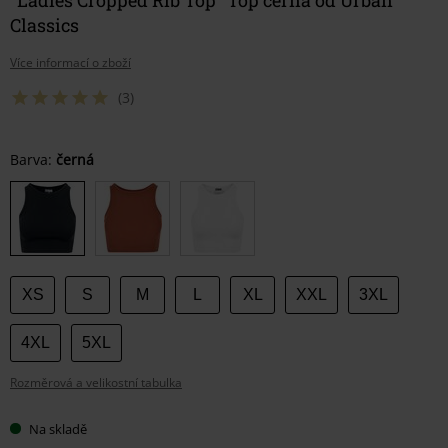
Classics
Více informací o zboží
(3)
Vyberte
Barva:
černá
si
velikost
XS
S
M
L
XL
XXL
3XL
4XL
5XL
Rozměrová a velikostní tabulka
Na skladě