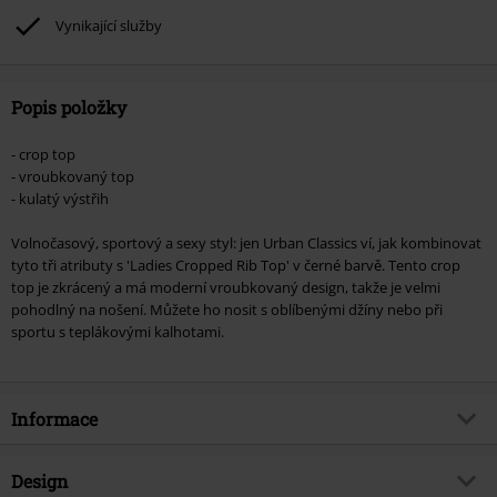
podpoříte nadaci.
Vynikající služby
Popis položky
- crop top
- vroubkovaný top
- kulatý výstřih
Volnočasový, sportový a sexy styl: jen Urban Classics ví, jak kombinovat
tyto tři atributy s 'Ladies Cropped Rib Top' v černé barvě. Tento crop
top je zkrácený a má moderní vroubkovaný design, takže je velmi
pohodlný na nošení. Můžete ho nosit s oblíbenými džíny nebo při
sportu s teplákovými kalhotami.
Informace
Zboží č.
343845
Design