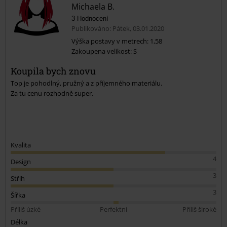
Michaela B.
3 Hodnocení
Publikováno: Pátek, 03.01.2020
Výška postavy v metrech: 1,58
Zakoupena velikost: S
Odeslat komentář
Koupila bych znovu
Top je pohodlný, pružný a z příjemného materiálu.
Za tu cenu rozhodně super.
Kvalita
4
Design
3
Střih
3
Šířka
Příliš úzké
Perfektní
Příliš široké
Délka