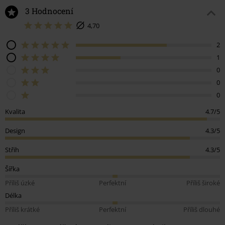
3 Hodnocení
4,70
2
1
0
0
0
Kvalita
4.7/5
Design
4.3/5
Střih
4.3/5
Šířka
Příliš úzké
Perfektní
Příliš široké
Délka
Příliš krátké
Perfektní
Příliš dlouhé