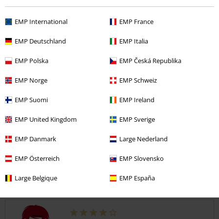
Kvalita
EMP International
EMP France
5
Design
EMP Deutschland
EMP Italia
5
Střih
5
EMP Polska
EMP Česká Republika
Šířka
Příliš úzké
Perfektní
Příliš široké
EMP Norge
EMP Schweiz
Délka
EMP Suomi
EMP Ireland
Příliš krátké
Perfektní
Příliš dlouhé
EMP United Kingdom
EMP Sverige
Ověřená recenze
Pomohlo Vám toto hodnocení?
EMP Danmark
Large Nederland
EMP Österreich
EMP Slovensko
Large Belgique
EMP España
Komentář