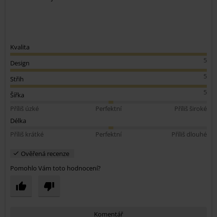
Kvalita
5
Design
5
Střih
5
Šířka
Příliš úzké
Perfektní
Příliš široké
Délka
Příliš krátké
Perfektní
Příliš dlouhé
Ověřená recenze
Pomohlo Vám toto hodnocení?
Komentář