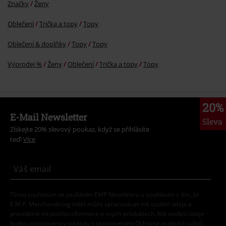
Značky
Ženy
Oblečení
Trička a topy
Topy
Oblečení & doplňky
Topy
Topy
Výprodej %
Ženy
Oblečení
Trička a topy
Topy
20%
E-Mail Newsletter
Sleva
Získejte 20% slevový poukaz, když se přihlásíte
teď!
Více
Tímto souhlasím se zasíláním EMP Newslettru a souhlasím s tím, že
E.M.P. Merchandising mbH může zpracovávat mé osobní údaje a
pravidelně mi posílat informace o svých produktech. Mé osobní údaje
budou zpracovány v souladu s ustanoveními
Ochrana osobních údajů
.