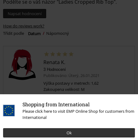
Podělte se o váš názor "Ladies Cropped Rib Top".
Napsat hodnocení
How do reviews work?
Třídit podle
Datum
Nápomocný
Renata K.
3 Hodnocení
Publikováno: Úterý, 26.01.2021
Výška postavy v metrech: 1,62
Zakoupena velikost: M
Koupila bych opět
Shopping from International
Velmi hezké, slušivé, super materiál
Please click here to visit EMP Online Shop for customers from
International
Ok