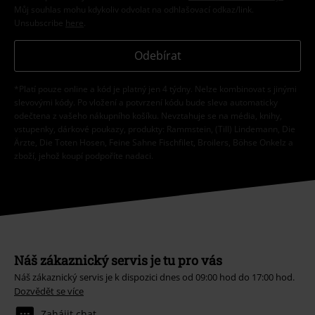
Můj souhlas mohu kdykoliv odvolat na odhlašovací odkaz/link.
Unsubscribe
here
.
Odebírat
*Platí pouze online a kód je platný jen 4 týdny. Nelze kombinovat s jinými
slevovými kódy. Po vložení a potvrzení kódu bude sleva automaticky
odečtena z vašeho nákupního košíku. Nevztahuje se na média, knihy,
vstupenky, dárkové poukazy, produkty: Rammstein, (Till) Lindemann, Die
Ärzte, Die Toten Hosen, Feine Sahne Fischfilet, Broilers, Böhse Onkelz a
zboží, jehož koupí podpoříte nadaci.
Náš zákaznický servis je tu pro vás
Náš zákaznický servis je k dispozici dnes od 09:00 hod do 17:00 hod.
Dozvědět se více
Zahájit chat