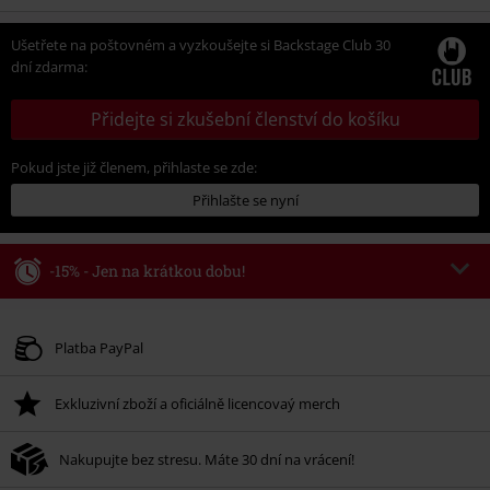
Ušetřete na poštovném a vyzkoušejte si Backstage Club 30
dní zdarma:
Přidejte si zkušební členství do košíku
Pokud jste již členem, přihlaste se zde:
Přihlašte se nyní
-15% - Jen na krátkou dobu!
Kód poukazu
WEEKEND
Kopírovat kód
Platné do 8/9/26
Platba PayPal
Minimální hodnota objednávky 1.299 Kč.
Exkluzivní zboží a oficiálně licencovaý merch
Po zadání kódu v košíku, se sleva uplatní automaticky.
Nelze kombinovat s jinými akciovými kódy. Sleva se nevztahuje na: knihy,
Nakupujte bez stresu. Máte 30 dní na vrácení!
média, vstupenky, Rammstein, (Till) Lindemann, Böhse Onkelz, Broilers, Die
Ärzte, Die Toten Hosen, Metality, dárkové poukazy a položky, jejichž koupí