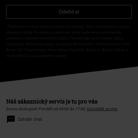
Odebírat
*Platí pouze online a kód je platný jen 4 týdny. Nelze kombinovat s jinými
slevovými kódy. Po vložení a potvrzení kódu bude sleva automaticky
odečtena z vašeho nákupního košíku. Nevztahuje se na média, knihy,
vstupenky, dárkové poukazy, produkty: Rammstein, (Till) Lindemann, Die
Ärzte, Die Toten Hosen, Feine Sahne Fischfilet, Broilers, Böhse Onkelz a
zboží, jehož koupí podpoříte nadaci.
Náš zákaznický servis je tu pro vás
Znovu dostupné: Pondělí od 09:00 do 17:00.
Dozvědět se více
Zahájit chat