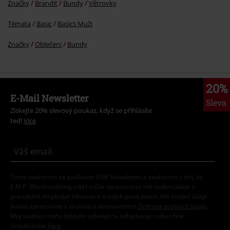
Značky
Brandit
Bundy
Větrovky
Témata
Basic
Basics Muži
Značky
Oblečení
Bundy
20%
E-Mail Newsletter
Sleva
Získejte 20% slevový poukaz, když se přihlásíte
teď!
Více
Tímto souhlasím se zasíláním EMP Newslettru a souhlasím s tím, že
E.M.P. Merchandising mbH může zpracovávat mé osobní údaje a
pravidelně mi posílat informace o svých produktech. Mé osobní údaje
budou zpracovány v souladu s ustanoveními
Ochrana osobních údajů
.
Můj souhlas mohu kdykoliv odvolat na odhlašovací odkaz/link.
Unsubscribe
here
.