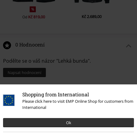
%
Kč 2.689,00
Kč 819,00
Od
0 Hodnocení
Podělte se o váš názor "Lehká bunda".
Napsat hodnocení
Shopping from International
Please click here to visit EMP Online Shop for customers from
International
Ok