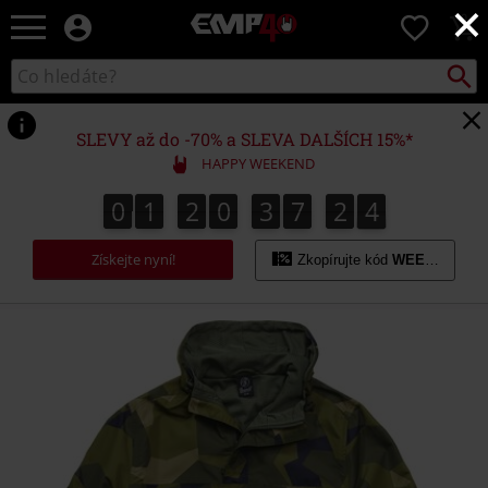
×
EMP
0
-
Hudba,
Vyhled
Katalog
TV
vyhledávání
filmy
&
SLEVY až do -70% a SLEVA DALŠÍCH 15%*
seriály,
HAPPY WEEKEND
Merch
pro
0
1
2
0
3
7
2
4
0
1
2
0
3
7
2
3
5
3
4
hráče,
Alternativní
Získejte nyní!
móda
Zkopírujte kód
WEEKEND
https://www.emp-
shop.cz/p/lehk%C3%A1-
bunda/452051.html