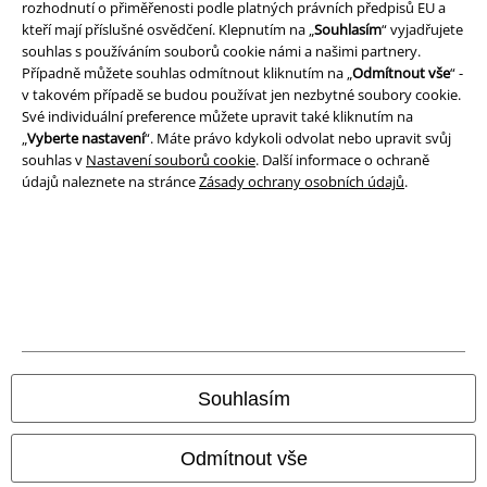
rozhodnutí o přiměřenosti podle platných právních předpisů EU a
kteří mají příslušné osvědčení. Klepnutím na „
Souhlasím
“ vyjadřujete
Prohlášení
souhlas s používáním souborů cookie námi a našimi partnery.
Případně můžete souhlas odmítnout kliknutím na „
Odmítnout vše
“ -
Ochrana osobních údajů
v takovém případě se budou používat jen nezbytné soubory cookie.
Své individuální preference můžete upravit také kliknutím na
Likvidace odpadu a ochrana životního prostředí
„
Vyberte nastavení
“. Máte právo kdykoli odvolat nebo upravit svůj
souhlas v
Nastavení souborů cookie
. Další informace o ochraně
Prohlášení o shodě
údajů naleznete na stránce
Zásady ochrany osobních údajů
.
Informace o přístupnosti
Nastavení souborů cookie
Odstoupení od smlouvy
Všechny ceny jsou včetně DPH, bez
poštovného a balného
Souhlasím
© 1986-2026 EMP Merchandising
Odmítnout vše