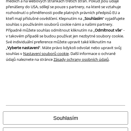
médiích a na webových stránkách třetích stran. Pokud jsou údaje
Podmínky
přenášeny do USA, sdílejí se pouze s partnery, na které se vztahuje
rozhodnutí o přiměřenosti podle platných právních předpisů EU a
Prohlášení
kteří mají příslušné osvědčení. Klepnutím na „
Souhlasím
“ vyjadřujete
souhlas s používáním souborů cookie námi a našimi partnery.
Ochrana osobních údajů
Případně můžete souhlas odmítnout kliknutím na „
Odmítnout vše
“ -
v takovém případě se budou používat jen nezbytné soubory cookie.
Své individuální preference můžete upravit také kliknutím na
Likvidace odpadu a ochrana životního prostředí
„
Vyberte nastavení
“. Máte právo kdykoli odvolat nebo upravit svůj
souhlas v
Nastavení souborů cookie
. Další informace o ochraně
Prohlášení o shodě
údajů naleznete na stránce
Zásady ochrany osobních údajů
.
Informace o přístupnosti
Nastavení souborů cookie
Odstoupení od smlouvy
Všechny ceny jsou včetně DPH, bez
poštovného a balného
© 1986-2026 EMP Merchandising
Souhlasím