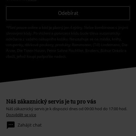
Odebírat
*Platí pouze online a kód je platný jen 4 týdny. Nelze kombinovat s jinými
slevovými kódy. Po vložení a potvrzení kódu bude sleva automaticky
odečtena z vašeho nákupního košíku. Nevztahuje se na média, knihy,
vstupenky, dárkové poukazy, produkty: Rammstein, (Till) Lindemann, Die
Ärzte, Die Toten Hosen, Feine Sahne Fischfilet, Broilers, Böhse Onkelz a
zboží, jehož koupí podpoříte nadaci.
Náš zákaznický servis je tu pro vás
Náš zákaznický servis je k dispozici dnes od 09:00 hod do 17:00 hod.
Dozvědět se více
Zahájit chat