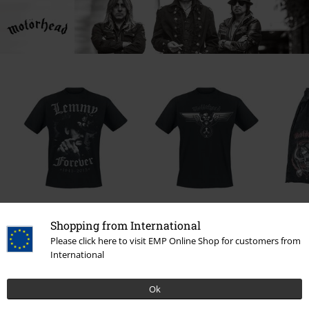
Kč 599,00
Kč 549,00
Od
Od
Shopping from International
Please click here to visit EMP Online Shop for customers from
International
0 Hodnocení
Ok