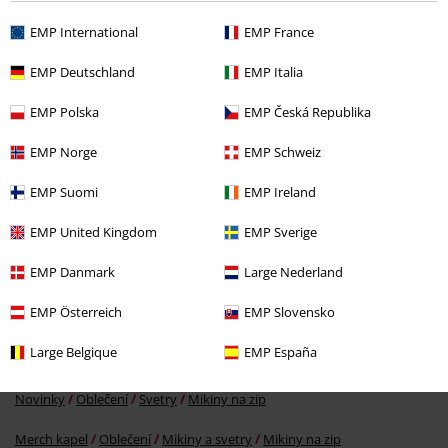
Podělte se o váš názor "Lemmy - Forever".
EMP International
EMP France
Napsat hodnocení
EMP Deutschland
EMP Italia
EMP Polska
EMP Česká Republika
EMP Norge
EMP Schweiz
EMP Suomi
EMP Ireland
EMP United Kingdom
EMP Sverige
EMP Danmark
Large Nederland
EMP Österreich
EMP Slovensko
More categories. More options.
Large Belgique
EMP España
Novinky
Merch kapel
Extra velikost
Novinky
Oblečení
Svetry
Mikiny na zip
Merch kapel
Oblečení
Mikiny a svetry
Mikiny na zip