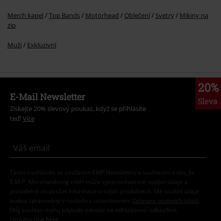
Merch kapel
Top Bands
Motörhead
Oblečení
Svetry
Mikiny na
zip
Muži
Exkluzivní
20%
E-Mail Newsletter
Sleva
Získejte 20% slevový poukaz, když se přihlásíte
teď!
Více
Tímto souhlasím se zasíláním EMP Newslettru a souhlasím s tím, že
E.M.P. Merchandising mbH může zpracovávat mé osobní údaje a
pravidelně mi posílat informace o svých produktech. Mé osobní údaje
budou zpracovány v souladu s ustanoveními
Ochrana osobních údajů
.
Můj souhlas mohu kdykoliv odvolat na odhlašovací odkaz/link.
Unsubscribe
here
.