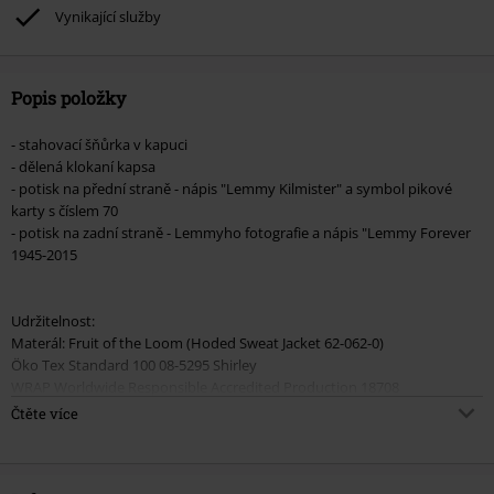
podpoříte nadaci.
Vynikající služby
Popis položky
- stahovací šňůrka v kapuci
- dělená klokaní kapsa
- potisk na přední straně - nápis "Lemmy Kilmister" a symbol pikové
karty s číslem 70
- potisk na zadní straně - Lemmyho fotografie a nápis "Lemmy Forever
1945-2015
Udržitelnost:
Materál: Fruit of the Loom (Hoded Sweat Jacket 62-062-0)
Öko Tex Standard 100 08-5295 Shirley
WRAP Worldwide Responsible Accredited Production 18708
Čtěte více
Lemmy bude navždy legendou. A Rock'n'Roll bez něj nebude stejný.
Pokud je pro vás vůdce Motörhead důležitou postavou, toto tričko