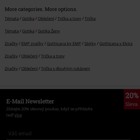
More categories. More options.
Témata
Gotika
Oblečení
Trička a topy
Trička
Témata
Gotika
Gotika Ženy
Značky
EMP značky
Gothicana by EMP
Sbírky
Gothicana x Elvira
Značky
Oblečení
Trička a topy
Značky
Oblečení
Trička s dlouhým rukávem
20%
E-Mail Newsletter
Sleva
Získejte 20% slevový poukaz, když se přihlásíte
teď!
Více