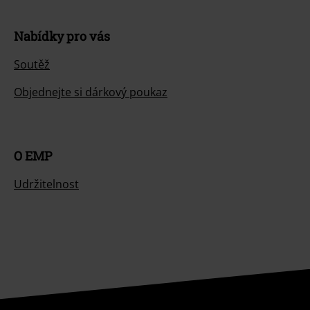
Nabídky pro vás
Soutěž
Objednejte si dárkový poukaz
O EMP
Udržitelnost