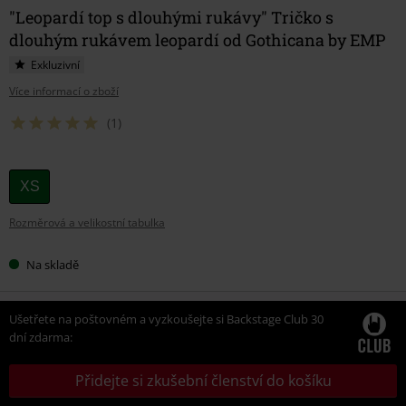
"Leopardí top s dlouhými rukávy" Tričko s
dlouhým rukávem leopardí od Gothicana by EMP
Exkluzivní
Více informací o zboží
(1)
Vyberte
XS
si
Rozměrová a velikostní tabulka
velikost
Na skladě
Ušetřete na poštovném a vyzkoušejte si Backstage Club 30
dní zdarma:
Přidejte si zkušební členství do košíku