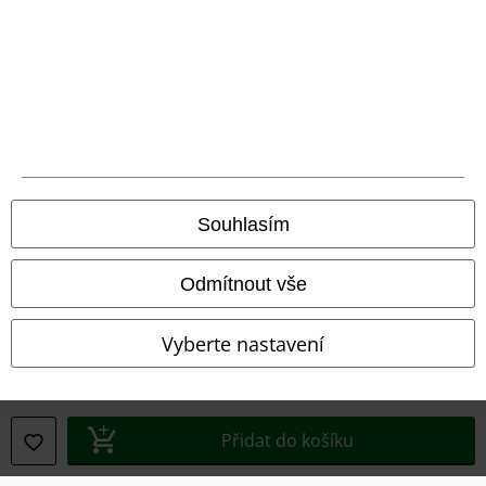
Právní informace
Podmínky
Prohlášení
Souhlasím
Ochrana osobních údajů
Likvidace odpadu a ochrana životního prostředí
Odmítnout vše
Prohlášení o shodě
Vyberte nastavení
Informace o přístupnosti
Nastavení souborů cookie
Přidat do košíku
Odstoupení od smlouvy