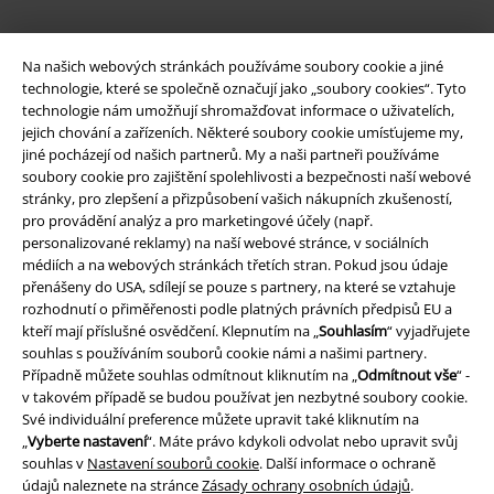
Na našich webových stránkách používáme soubory cookie a jiné
EMP aplikaci
technologie, které se společně označují jako „soubory cookies“. Tyto
Stáhněte si novou EMP aplikaci zdarma a využijte všechny nové
technologie nám umožňují shromažďovat informace o uživatelích,
funkce a výhody!
jejich chování a zařízeních. Některé soubory cookie umísťujeme my,
jiné pocházejí od našich partnerů. My a naši partneři používáme
soubory cookie pro zajištění spolehlivosti a bezpečnosti naší webové
stránky, pro zlepšení a přizpůsobení vašich nákupních zkušeností,
pro provádění analýz a pro marketingové účely (např.
personalizované reklamy) na naší webové stránce, v sociálních
A Warner Music Group Company
médiích a na webových stránkách třetích stran. Pokud jsou údaje
přenášeny do USA, sdílejí se pouze s partnery, na které se vztahuje
rozhodnutí o přiměřenosti podle platných právních předpisů EU a
kteří mají příslušné osvědčení. Klepnutím na „
Souhlasím
“ vyjadřujete
souhlas s používáním souborů cookie námi a našimi partnery.
Případně můžete souhlas odmítnout kliknutím na „
Odmítnout vše
“ -
v takovém případě se budou používat jen nezbytné soubory cookie.
Své individuální preference můžete upravit také kliknutím na
„
Vyberte nastavení
“. Máte právo kdykoli odvolat nebo upravit svůj
souhlas v
Nastavení souborů cookie
. Další informace o ochraně
údajů naleznete na stránce
Zásady ochrany osobních údajů
.