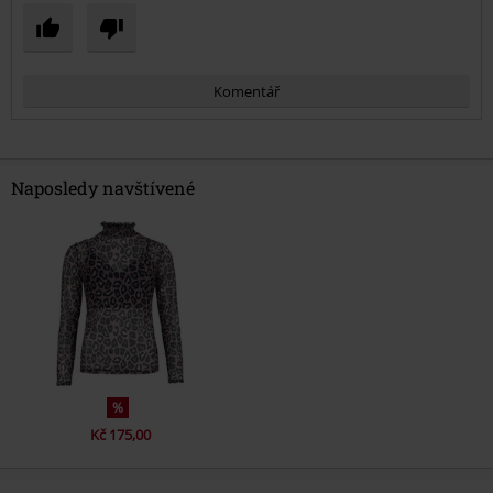
Komentář
Naposledy navštívené
Odeslat komentář
%
Kč 175,00