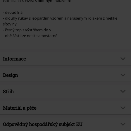
Gothicana X Elvira s dlouhým rukávem:
- dvoudílná
- dlouhý rukáv s leopardím vzorem a nařaseným rolákem z měkké
síťoviny
- černý top s výstřihem do V
- obě části lze nosit samostatně
Informace
Zboží č.
547460
Design
Název
Leopardí top s dlouhými rukávy
Typ výrobku
Tričko s dlouhým rukávem
Brand
Střih
Gothicana by EMP
Vzor
zvířata
Exkluzivně
Ano
Střih/vrchní díl
Regular
Vytištěno
Materiál a péče
Ne
Téma produktů
Gotika
Střih
2 v 1 - lze je nosit samostatně
Detaily
síťovinová vsadka
Datum vydání
7/13/23
Vrchní materiál
100% polyester
Délka
Odpovědný hospodářský subjekt EU
Normální
Výstřih
Kulatý výstřih
Pohlaví
Ženy