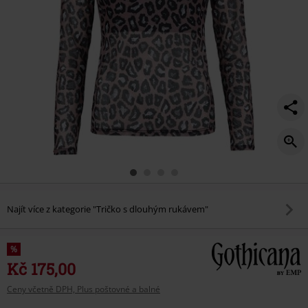
Najít více z kategorie "Tričko s dlouhým rukávem"
%
Kč 175,00
Ceny včetně DPH, Plus poštovné a balné