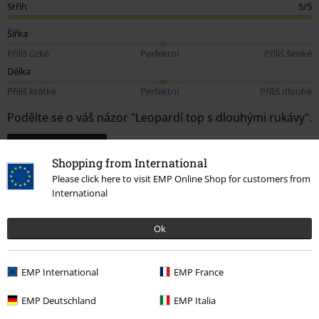
Střih
5/5
Šířka
Příliš úzké
Perfektní
Příliš široké
Délka
Příliš krátké
Perfektní
Příliš dlouhé
Podělte se o váš názor "Leopardí top s dlouhými rukávy".
Napsat hodnocení
Shopping from International
How do reviews work?
Please click here to visit EMP Online Shop for customers from
Třídit podle
Datum
Nápomocný
International
Ok
Pavla K.
EMP International
EMP France
25 Hodnocení
Publikováno: Sobota, 01.06.2024
EMP Deutschland
EMP Italia
Výška postavy v metrech: 1,72