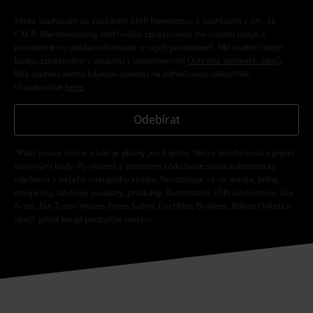
Tímto souhlasím se zasíláním EMP Newslettru a souhlasím s tím, že
E.M.P. Merchandising mbH může zpracovávat mé osobní údaje a
pravidelně mi posílat informace o svých produktech. Mé osobní údaje
budou zpracovány v souladu s ustanoveními
Ochrana osobních údajů
.
Můj souhlas mohu kdykoliv odvolat na odhlašovací odkaz/link.
Unsubscribe
here
.
Odebírat
*Platí pouze online a kód je platný jen 4 týdny. Nelze kombinovat s jinými
slevovými kódy. Po vložení a potvrzení kódu bude sleva automaticky
odečtena z vašeho nákupního košíku. Nevztahuje se na média, knihy,
vstupenky, dárkové poukazy, produkty: Rammstein, (Till) Lindemann, Die
Ärzte, Die Toten Hosen, Feine Sahne Fischfilet, Broilers, Böhse Onkelz a
zboží, jehož koupí podpoříte nadaci.