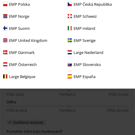
Zakoupena velikost: M
EMP Polska
EMP Česká Republika
Pěkná kvalitní halenka.
EMP Norge
EMP Schweiz
Sedí perfektně.
EMP Suomi
EMP Ireland
EMP United Kingdom
EMP Sverige
EMP Danmark
Large Nederland
Kvalita
5
EMP Österreich
EMP Slovensko
Design
5
Střih
Large Belgique
EMP España
5
Šířka
Příliš úzké
Perfektní
Příliš široké
Délka
Příliš krátké
Perfektní
Příliš dlouhé
Ověřená recenze
Pomohlo Vám toto hodnocení?