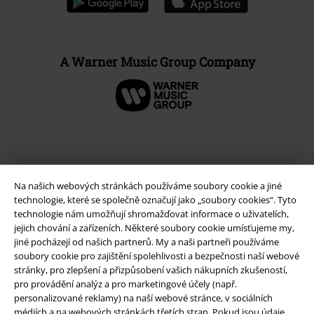
A Warner Music Group Company
Na našich webových stránkách používáme soubory cookie a jiné
technologie, které se společně označují jako „soubory cookies“. Tyto
technologie nám umožňují shromažďovat informace o uživatelích,
jejich chování a zařízeních. Některé soubory cookie umísťujeme my,
jiné pocházejí od našich partnerů. My a naši partneři používáme
soubory cookie pro zajištění spolehlivosti a bezpečnosti naší webové
Právní informace
stránky, pro zlepšení a přizpůsobení vašich nákupních zkušeností,
pro provádění analýz a pro marketingové účely (např.
Podmínky
personalizované reklamy) na naší webové stránce, v sociálních
médiích a na webových stránkách třetích stran. Pokud jsou údaje