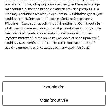
Prohlášení
přenášeny do USA, sdílejí se pouze s partnery, na které se vztahuje
rozhodnutí o přiměřenosti podle platných právních předpisů EU a
Ochrana osobních údajů
kteří mají příslušné osvědčení. Klepnutím na „
Souhlasím
“ vyjadřujete
souhlas s používáním souborů cookie námi a našimi partnery.
Případně můžete souhlas odmítnout kliknutím na „
Odmítnout vše
“ -
Likvidace odpadu a ochrana životního prostředí
v takovém případě se budou používat jen nezbytné soubory cookie.
Své individuální preference můžete upravit také kliknutím na
Prohlášení o shodě
„
Vyberte nastavení
“. Máte právo kdykoli odvolat nebo upravit svůj
souhlas v
Nastavení souborů cookie
. Další informace o ochraně
Informace o přístupnosti
údajů naleznete na stránce
Zásady ochrany osobních údajů
.
Nastavení souborů cookie
Odstoupení od smlouvy
Všechny ceny jsou včetně DPH, bez
poštovného a balného
© 1986-2026 EMP Merchandising
Souhlasím
Odmítnout vše