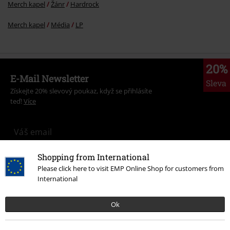
Merch kapel
Žánr
Hardrock
Merch kapel
Média
LP
20%
E-Mail Newsletter
Sleva
Získejte 20% slevový poukaz, když se přihlásíte
teď!
Více
Shopping from International
Tímto souhlasím se zasíláním EMP Newslettru a souhlasím s tím, že
E.M.P. Merchandising mbH může zpracovávat mé osobní údaje a
Please click here to visit EMP Online Shop for customers from
pravidelně mi posílat informace o svých produktech. Mé osobní údaje
International
budou zpracovány v souladu s ustanoveními
Ochrana osobních údajů
.
Můj souhlas mohu kdykoliv odvolat na odhlašovací odkaz/link.
Ok
Unsubscribe
here
.