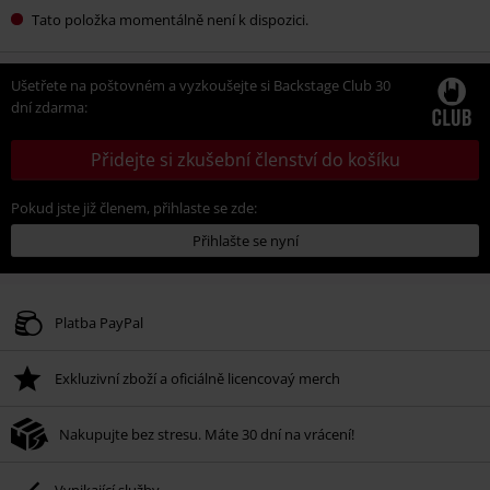
Tato položka momentálně není k dispozici.
Ušetřete na poštovném a vyzkoušejte si Backstage Club 30
dní zdarma:
Přidejte si zkušební členství do košíku
Pokud jste již členem, přihlaste se zde:
Přihlašte se nyní
Platba PayPal
Exkluzivní zboží a oficiálně licencovaý merch
Nakupujte bez stresu. Máte 30 dní na vrácení!