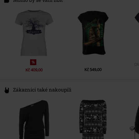
Délka rukávu
Krátký rukáv
Pohlaví
Ženy
78050 Villingen-Schwenningen
Kapsy
Germany
Bez kapes
Barva
tmavě prošedivělá
%
D
Kč 549,00
Kč 409,00
Zákazníci také nakoupili