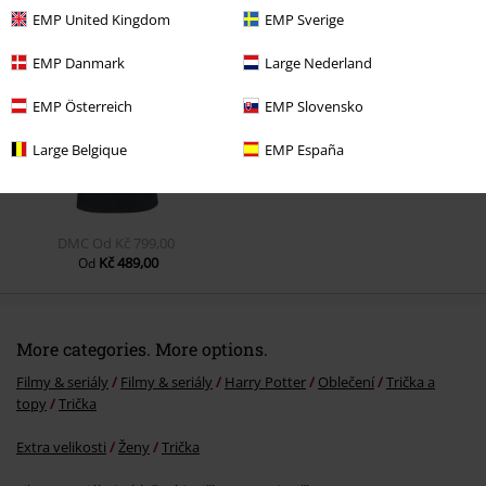
Naposledy navštívené
EMP United Kingdom
EMP Sverige
EMP Danmark
Large Nederland
EMP Österreich
EMP Slovensko
Large Belgique
EMP España
DMC
Od
Kč 799,00
Kč 489,00
Od
More categories. More options.
Filmy & seriály
Filmy & seriály
Harry Potter
Oblečení
Trička a
topy
Trička
Extra velikosti
Ženy
Trička