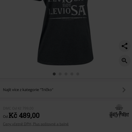
Najít více z kategorie "Tričko"
DMC
Od
Kč 799,00
Kč 489,00
Od
Ceny včetně DPH, Plus poštovné a balné