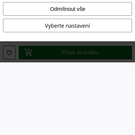
Prohlášení
Odmítnout vše
Ochrana osobních údajů
Vyberte nastavení
Likvidace odpadu a ochrana životního prostředí
Prohlášení o shodě
Přidat do košíku
Informace o přístupnosti
Nastavení souborů cookie
Odstoupení od smlouvy
Všechny ceny jsou včetně DPH, bez
poštovného a balného
© 1986-2026 EMP Merchandising