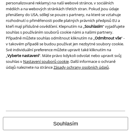
personalizované reklamy) na naší webové stránce, v sociálních
médiích a na webových stránkách třetích stran. Pokud jsou údaje
přenášeny do USA, sdílejí se pouze s partnery, na které se vztahuje
rozhodnutí o přiměřenosti podle platných právních předpisů EU a
kteří mají příslušné osvědčení. Klepnutím na „
Souhlasím
“ vyjadřujete
A Warner Music Group Company
souhlas s používáním souborů cookie námi a našimi partnery.
Případně můžete souhlas odmítnout kliknutím na „
Odmítnout vše
“ -
v takovém případě se budou používat jen nezbytné soubory cookie.
Své individuální preference můžete upravit také kliknutím na
„
Vyberte nastavení
“. Máte právo kdykoli odvolat nebo upravit svůj
souhlas v
Nastavení souborů cookie
. Další informace o ochraně
údajů naleznete na stránce
Zásady ochrany osobních údajů
.
Právní informace
Souhlasím
Podmínky