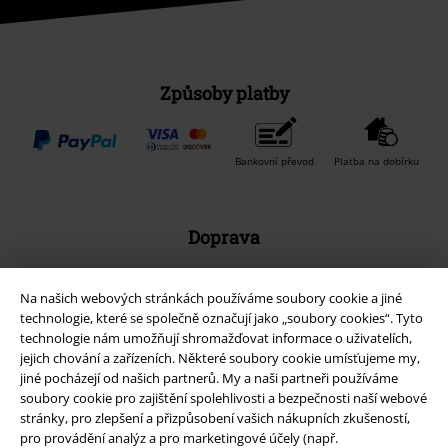
Způsoby platby
Bankovní převod
Platba na dobírku
Doprava
Na našich webových stránkách používáme soubory cookie a jiné
Balíkovna
Balík Do ruky
technologie, které se společně označují jako „soubory cookies“. Tyto
technologie nám umožňují shromažďovat informace o uživatelích,
jejich chování a zařízeních. Některé soubory cookie umísťujeme my,
jiné pocházejí od našich partnerů. My a naši partneři používáme
EMP aplikaci
soubory cookie pro zajištění spolehlivosti a bezpečnosti naší webové
Stáhněte si novou EMP aplikaci zdarma a využijte všechny nové
stránky, pro zlepšení a přizpůsobení vašich nákupních zkušeností,
funkce a výhody!
pro provádění analýz a pro marketingové účely (např.