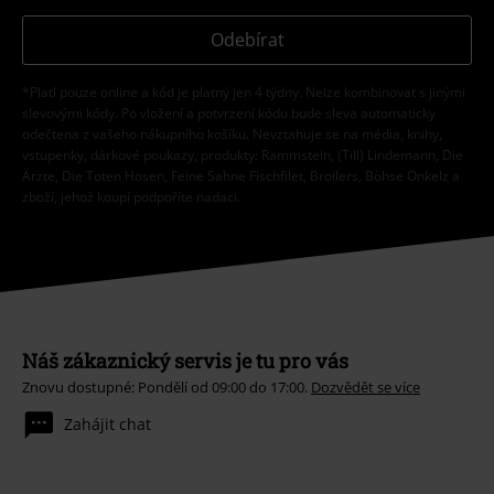
Odebírat
*Platí pouze online a kód je platný jen 4 týdny. Nelze kombinovat s jinými
slevovými kódy. Po vložení a potvrzení kódu bude sleva automaticky
odečtena z vašeho nákupního košíku. Nevztahuje se na média, knihy,
vstupenky, dárkové poukazy, produkty: Rammstein, (Till) Lindemann, Die
Ärzte, Die Toten Hosen, Feine Sahne Fischfilet, Broilers, Böhse Onkelz a
zboží, jehož koupí podpoříte nadaci.
Náš zákaznický servis je tu pro vás
Znovu dostupné: Pondělí od 09:00 do 17:00.
Dozvědět se více
Zahájit chat