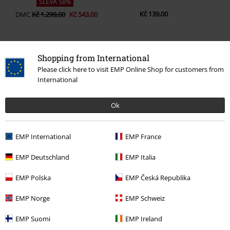
SLEVA 58%
Kč 139,00
DMC
Kč 1.299,00
Kč 543,00
Shopping from International
0 Hodnocení
Please click here to visit EMP Online Shop for customers from
International
Podělte se o váš názor "Leviosa".
Ok
Napsat hodnocení
EMP International
EMP France
EMP Deutschland
EMP Italia
EMP Polska
EMP Česká Republika
EMP Norge
EMP Schweiz
EMP Suomi
EMP Ireland