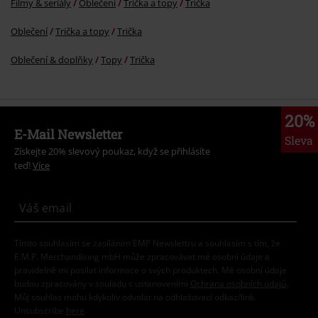
Filmy & seriály
Oblečení
Trička a topy
Trička
Oblečení
Trička a topy
Trička
Oblečení & doplňky
Topy
Trička
20%
E-Mail Newsletter
Sleva
Získejte 20% slevový poukaz, když se přihlásíte
teď!
Více
Tímto souhlasím se zasíláním EMP Newslettru a souhlasím s tím, že
E.M.P. Merchandising mbH může zpracovávat mé osobní údaje a
pravidelně mi posílat informace o svých produktech. Mé osobní údaje
budou zpracovány v souladu s ustanoveními
Ochrana osobních údajů
.
Můj souhlas mohu kdykoliv odvolat na odhlašovací odkaz/link.
Unsubscribe
here
.