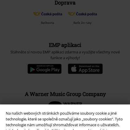
Doprava
Balíkovna
Balík Do ruky
EMP aplikaci
Stáhněte si novou EMP aplikaci zdarma a využijte všechny nové
funkce a výhody!
A Warner Music Group Company
Na našich webových stránkách používáme soubory cookie a jiné
technologie, které se společně označují jako „soubory cookies“. Tyto
technologie nám umožňují shromažďovat informace o uživatelích,