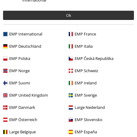
International
Design
5
Střih
Ok
5
Šířka
Příliš úzké
Perfektní
Příliš široké
EMP International
EMP France
Délka
EMP Deutschland
EMP Italia
Příliš krátké
Perfektní
Příliš dlouhé
EMP Polska
EMP Česká Republika
Ověřená recenze
Pomohlo Vám toto hodnocení?
EMP Norge
EMP Schweiz
EMP Suomi
EMP Ireland
EMP United Kingdom
EMP Sverige
Komentář
EMP Danmark
Large Nederland
EMP Österreich
EMP Slovensko
Zdeněk H.
2 Hodnocení
Large Belgique
EMP España