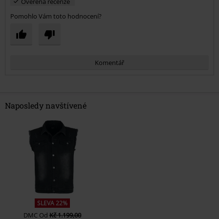
Ověřená recenze
Pomohlo Vám toto hodnocení?
Komentář
Naposledy navštívené
Odeslat komentář
SLEVA 22%
DMC
Od
Kč 1.199,00