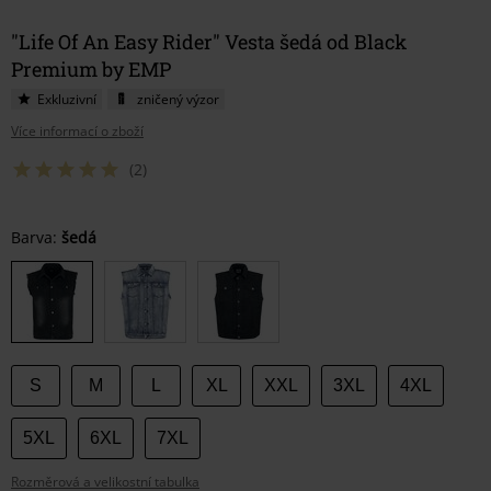
"Life Of An Easy Rider" Vesta šedá od Black
Premium by EMP
Exkluzivní
zničený výzor
Více informací o zboží
(2)
Vyberte
Barva:
šedá
si
velikost
S
M
L
XL
XXL
3XL
4XL
5XL
6XL
7XL
Rozměrová a velikostní tabulka