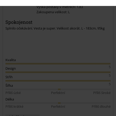
Publikováno: Čtvrtek, 23.05.2019
Výška postavy v metrech: 1,83
Zakoupena velikost: L
Odeslat komentář
Spokojenost
Splnilo očekávání. Vesta je super. Velikost akorát. L - 183cm, 95kg
Kvalita
5
Design
5
Střih
5
Šířka
Příliš úzké
Perfektní
Příliš široké
Délka
Příliš krátké
Perfektní
Příliš dlouhé