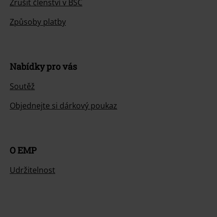
Zrušit členství v BSC
Způsoby platby
Nabídky pro vás
Soutěž
Objednejte si dárkový poukaz
O EMP
Udržitelnost