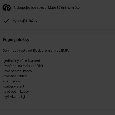
Nelze kombinovat s jinými akciovými kódy. Sleva se nevztahuje na: knihy,
Nakupujte bez stresu. Máte 30 dní na vrácení!
média, vstupenky, Rammstein, (Till) Lindemann, Böhse Onkelz, Broilers, Die
Ärzte, Die Toten Hosen, Metality, dárkové poukazy a položky, jejichž koupí
podpoříte nadaci.
Vynikající služby
Popis položky
Denimová vesta od Black premium by EMP:
- jedinečný efekt barvení
- zapínání na řadu knoflíků
- dvě náprsní kapsy
- zničený vzhled
- bez rukávů
- zničený efekt
- dvě boční kapsy
- výšivka na šíji