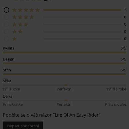
2
0
0
0
0
Kvalita
5/5
Design
5/5
Střih
5/5
Šířka
Příliš úzké
Perfektní
Příliš široké
Délka
Příliš krátké
Perfektní
Příliš dlouhé
Podělte se o váš názor "Life Of An Easy Rider".
Napsat hodnocení