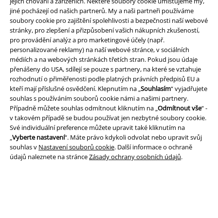
jejich chování a zařízeních. Některé soubory cookie umísťujeme my,
jiné pocházejí od našich partnerů. My a naši partneři používáme
soubory cookie pro zajištění spolehlivosti a bezpečnosti naší webové
stránky, pro zlepšení a přizpůsobení vašich nákupních zkušeností,
pro provádění analýz a pro marketingové účely (např.
personalizované reklamy) na naší webové stránce, v sociálních
médiích a na webových stránkách třetích stran. Pokud jsou údaje
přenášeny do USA, sdílejí se pouze s partnery, na které se vztahuje
rozhodnutí o přiměřenosti podle platných právních předpisů EU a
Právní informace
kteří mají příslušné osvědčení. Klepnutím na „
Souhlasím
“ vyjadřujete
Podmínky
souhlas s používáním souborů cookie námi a našimi partnery.
Případně můžete souhlas odmítnout kliknutím na „
Odmítnout vše
“ -
v takovém případě se budou používat jen nezbytné soubory cookie.
Prohlášení
Své individuální preference můžete upravit také kliknutím na
„
Vyberte nastavení
“. Máte právo kdykoli odvolat nebo upravit svůj
Ochrana osobních údajů
souhlas v
Nastavení souborů cookie
. Další informace o ochraně
údajů naleznete na stránce
Zásady ochrany osobních údajů
.
Likvidace odpadu a ochrana životního prostředí
Prohlášení o shodě
Informace o přístupnosti