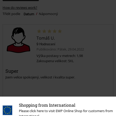
How do reviews work?
Třídit podle
Datum
Nápomocný
Tomáš U.
9 Hodnocení
Publikováno: Pátek, 29.04.2022
Výška postavy v metrech: 1,98
Zakoupena velikost: 5XL
Super
Jsem velice spokojený, velikost i kvalita super.
Shopping from International
Kvalita
Please click here to visit EMP Online Shop for customers from
5