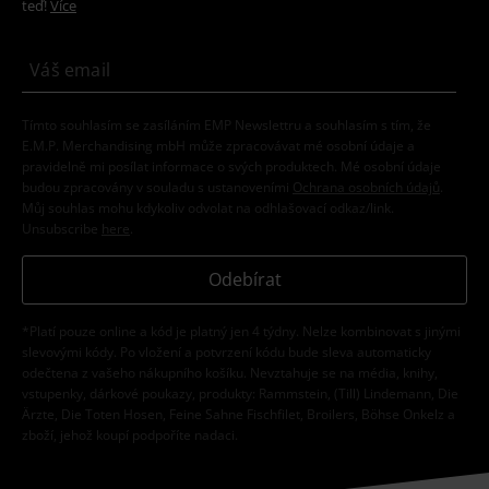
teď!
Více
Tímto souhlasím se zasíláním EMP Newslettru a souhlasím s tím, že
E.M.P. Merchandising mbH může zpracovávat mé osobní údaje a
pravidelně mi posílat informace o svých produktech. Mé osobní údaje
budou zpracovány v souladu s ustanoveními
Ochrana osobních údajů
.
Můj souhlas mohu kdykoliv odvolat na odhlašovací odkaz/link.
Unsubscribe
here
.
Odebírat
*Platí pouze online a kód je platný jen 4 týdny. Nelze kombinovat s jinými
slevovými kódy. Po vložení a potvrzení kódu bude sleva automaticky
odečtena z vašeho nákupního košíku. Nevztahuje se na média, knihy,
vstupenky, dárkové poukazy, produkty: Rammstein, (Till) Lindemann, Die
Ärzte, Die Toten Hosen, Feine Sahne Fischfilet, Broilers, Böhse Onkelz a
zboží, jehož koupí podpoříte nadaci.