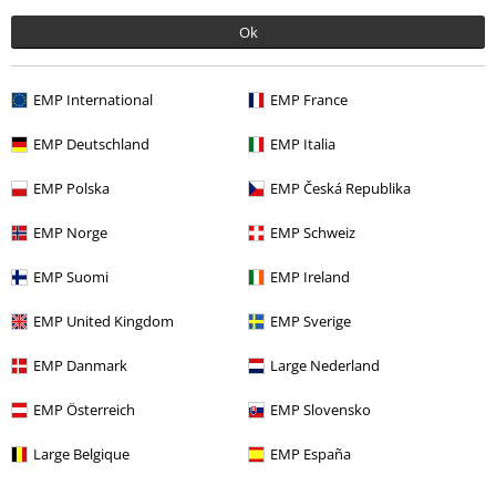
Ok
More categories. More options.
EMP International
EMP France
Výprodej %
Média
Vinyl
EMP Deutschland
EMP Italia
Merch kapel
Žánr
Core
Metalcore
EMP Polska
EMP Česká Republika
Merch kapel
Média
LP
EMP Norge
EMP Schweiz
Merch kapel
Top Bands
Any Given Day
EMP Suomi
EMP Ireland
EMP United Kingdom
EMP Sverige
20%
E-Mail Newsletter
EMP Danmark
Large Nederland
Sleva
Získejte 20% slevový poukaz, když se přihlásíte
EMP Österreich
EMP Slovensko
teď!
Více
Large Belgique
EMP España