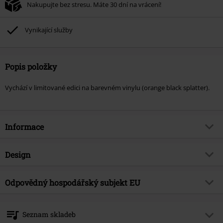
Nakupujte bez stresu. Máte 30 dní na vrácení!
Vynikající služby
Popis položky
Vychází v limitované edici na barevném vinylu (orange black splatter).
Informace
Zboží č.
565855
Design
Název
Limitless
Typ výrobku
LP
Hudební žánr
Odpovědný hospodářský subjekt EU
Metalcore
Média - formát 1-3
LP
Téma produktů
Kapely
Edel Music & Entertainment GmbH
Neumühlen 17
Kapela
Any Given Day
Seznam skladeb
22763 Hamburg