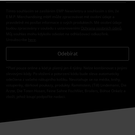
Tímto souhlasím se zasíláním EMP Newslettru a souhlasím s tím, že
E.M.P. Merchandising mbH může zpracovávat mé osobní údaje a
pravidelně mi posílat informace o svých produktech. Mé osobní údaje
budou zpracovány v souladu s ustanoveními
Ochrana osobních údajů
.
Můj souhlas mohu kdykoliv odvolat na odhlašovací odkaz/link.
Unsubscribe
here
.
Odebírat
*Platí pouze online a kód je platný jen 4 týdny. Nelze kombinovat s jinými
slevovými kódy. Po vložení a potvrzení kódu bude sleva automaticky
odečtena z vašeho nákupního košíku. Nevztahuje se na média, knihy,
vstupenky, dárkové poukazy, produkty: Rammstein, (Till) Lindemann, Die
Ärzte, Die Toten Hosen, Feine Sahne Fischfilet, Broilers, Böhse Onkelz a
zboží, jehož koupí podpoříte nadaci.