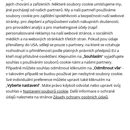
jejich chování a zařízeních. Některé soubory cookie umísťujeme my,
jiné pocházejí od našich partnerů. My a naši partneři používáme
soubory cookie pro zajištění spolehlivosti a bezpečnosti naší webové
stránky, pro zlepšení a přizpůsobení vašich nákupních zkušeností,
Právní informace
pro provádění analýz a pro marketingové účely (např.
personalizované reklamy) na naší webové stránce, v sociálních
Podmínky
médiích a na webových stránkách třetích stran. Pokud jsou údaje
přenášeny do USA, sdílejí se pouze s partnery, na které se vztahuje
Prohlášení
rozhodnutí o přiměřenosti podle platných právních předpisů EU a
kteří mají příslušné osvědčení. Klepnutím na „
Souhlasím
“ vyjadřujete
Ochrana osobních údajů
souhlas s používáním souborů cookie námi a našimi partnery.
Případně můžete souhlas odmítnout kliknutím na „
Odmítnout vše
“ -
v takovém případě se budou používat jen nezbytné soubory cookie.
Likvidace odpadu a ochrana životního prostředí
Své individuální preference můžete upravit také kliknutím na
„
Vyberte nastavení
“. Máte právo kdykoli odvolat nebo upravit svůj
Prohlášení o shodě
souhlas v
Nastavení souborů cookie
. Další informace o ochraně
údajů naleznete na stránce
Zásady ochrany osobních údajů
.
Informace o přístupnosti
Nastavení souborů cookie
Odstoupení od smlouvy