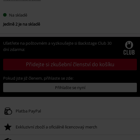
Na skladě
Jedině 2 je na skladě
Ušetřete na poštovném a vyzkoušejte si Backstage Club 30
dní zdarma:
Přidejte si zkušební členství do košíku
Pokud jste již členem, přihlaste se zde:
Přihlašte se nyní
Platba PayPal
Exkluzivní zboží a oficiálně licencovaý merch