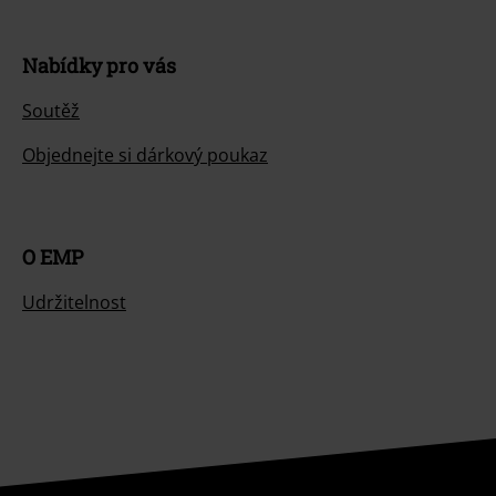
Nabídky pro vás
Soutěž
Objednejte si dárkový poukaz
O EMP
Udržitelnost