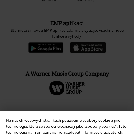
Balíkovna
Balík Do ruky
EMP aplikaci
Stáhněte si novou EMP aplikaci zdarma a využijte všechny nové
funkce a výhody!
A Warner Music Group Company
Na našich webových stránkách používáme soubory cookie a jiné
technologie, které se společně označují jako „soubory cookies“. Tyto
technologie nám umožňují shromažďovat informace o uživatelích,