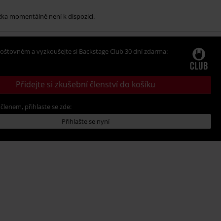
žka momentálně není k dispozici.
oštovném a vyzkoušejte si Backstage Club 30 dní zdarma:
Přidejte si zkušební členství do košíku
 členem, přihlaste se zde:
Přihlašte se nyní