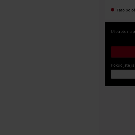
Tato polo
Ušetřete na p
Pokud jste již