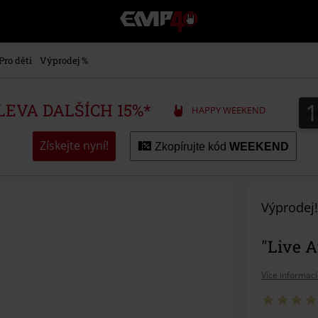
EMP
-
Hudba,
TV
Pro děti
Výprodej %
filmy
&
seriály,
SLEVA DALŠÍCH 15%*
HAPPY WEEKEND
Merch
pro
hráče,
Získejte nyní!
Zkopírujte kód
WEEKEND
Alternativní
móda
Výprodej!
"Live A
Více informací