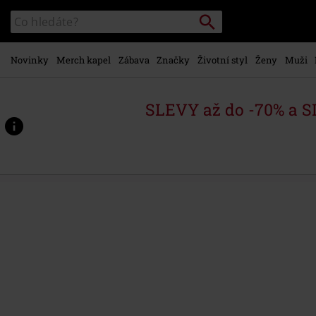
Přejít k
Vyhledávání
Katalog
hlavnímu
vyhledávání
obsahu
Novinky
Merch kapel
Zábava
Značky
Životní styl
Ženy
Muži
SLEVY až do -70% a 
https://www.emp-
shop.cz/p/live-
at-
river-
plate/244344St.html