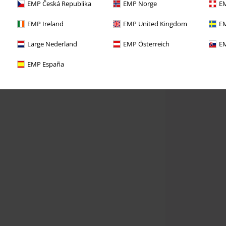
EMP Česká Republika
EMP Norge
EM
EMP Ireland
EMP United Kingdom
EM
Large Nederland
EMP Österreich
EM
EMP España