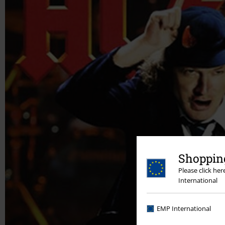
Shopping
Please click he
International
EMP International