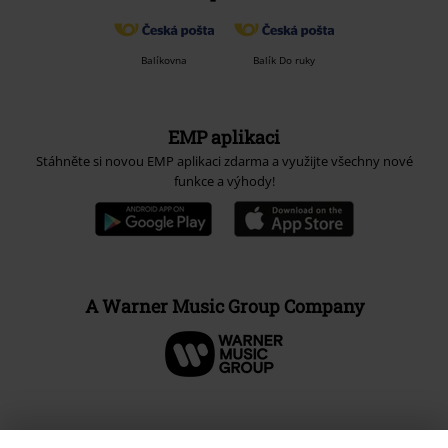
Balíkovna
Balík Do ruky
EMP aplikaci
Stáhněte si novou EMP aplikaci zdarma a využijte všechny nové
funkce a výhody!
A Warner Music Group Company