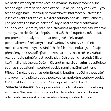
Na našich webových stránkách používáme soubory cookie a jiné
technologie, které se společně označují jako „soubory cookies“. Tyto
technologie nám umožňují shromažďovat informace o uživatelích,
jejich chování a zařízeních. Některé soubory cookie umísťujeme my,
jiné pocházejí od našich partnerů. My a naši partneři používáme
soubory cookie pro zajištění spolehlivosti a bezpečnosti naší webové
stránky, pro zlepšení a přizpůsobení vašich nákupních zkušeností,
Právní informace
pro provádění analýz a pro marketingové účely (např.
personalizované reklamy) na naší webové stránce, v sociálních
Podmínky
médiích a na webových stránkách třetích stran. Pokud jsou údaje
přenášeny do USA, sdílejí se pouze s partnery, na které se vztahuje
Prohlášení
rozhodnutí o přiměřenosti podle platných právních předpisů EU a
kteří mají příslušné osvědčení. Klepnutím na „
Souhlasím
“ vyjadřujete
souhlas s používáním souborů cookie námi a našimi partnery.
Ochrana osobních údajů
Případně můžete souhlas odmítnout kliknutím na „
Odmítnout vše
“ -
v takovém případě se budou používat jen nezbytné soubory cookie.
Likvidace odpadu a ochrana životního prostředí
Své individuální preference můžete upravit také kliknutím na
„
Vyberte nastavení
“. Máte právo kdykoli odvolat nebo upravit svůj
Prohlášení o shodě
souhlas v
Nastavení souborů cookie
. Další informace o ochraně
údajů naleznete na stránce
Zásady ochrany osobních údajů
.
Informace o přístupnosti