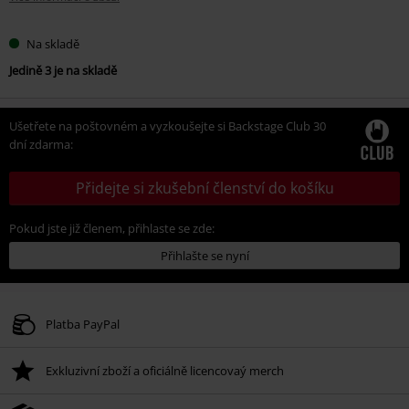
Na skladě
Jedině 3 je na skladě
Ušetřete na poštovném a vyzkoušejte si Backstage Club 30
dní zdarma:
Přidejte si zkušební členství do košíku
Pokud jste již členem, přihlaste se zde:
Přihlašte se nyní
Platba PayPal
Exkluzivní zboží a oficiálně licencovaý merch