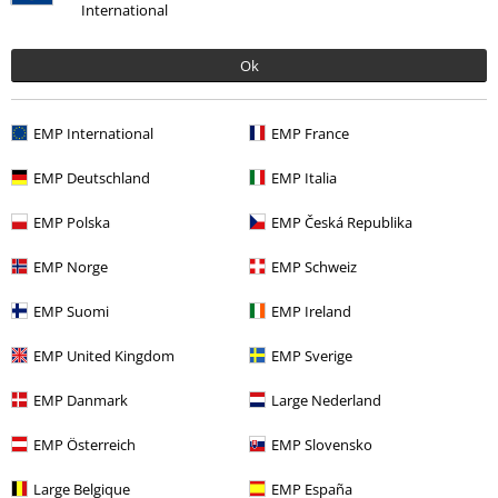
International
Ok
More categories. More options.
EMP International
EMP France
Merch kapel
Terror
EMP Deutschland
EMP Italia
Merch kapel
Média
CD
EMP Polska
EMP Česká Republika
Merch kapel
Žánr
Core
Hardcore
EMP Norge
EMP Schweiz
Výprodej %
Média
CDs
EMP Suomi
EMP Ireland
EMP United Kingdom
EMP Sverige
20%
EMP Danmark
Large Nederland
E-Mail Newsletter
Sleva
Získejte 20% slevový poukaz, když se přihlásíte
EMP Österreich
EMP Slovensko
teď!
Více
Large Belgique
EMP España