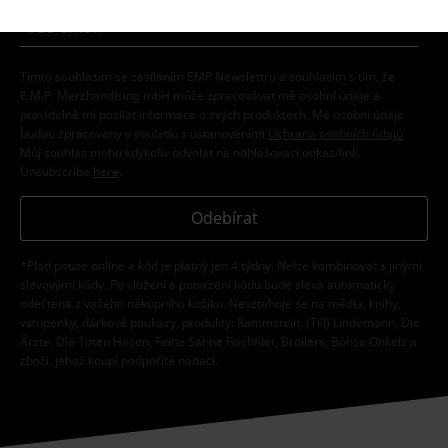
Tímto souhlasím se zasíláním EMP Newslettru a souhlasím s tím, že
E.M.P. Merchandising mbH může zpracovávat mé osobní údaje a
pravidelně mi posílat informace o svých produktech. Mé osobní údaje
budou zpracovány v souladu s ustanoveními
Ochrana osobních údajů
.
Můj souhlas mohu kdykoliv odvolat na odhlašovací odkaz/link.
Unsubscribe
here
.
Odebírat
*Platí pouze online a kód je platný jen 4 týdny. Nelze kombinovat s jinými
slevovými kódy. Po vložení a potvrzení kódu bude sleva automaticky
odečtena z vašeho nákupního košíku. Nevztahuje se na média, knihy,
vstupenky, dárkové poukazy, produkty: Rammstein, (Till) Lindemann, Die
Ärzte, Die Toten Hosen, Feine Sahne Fischfilet, Broilers, Böhse Onkelz a
zboží, jehož koupí podpoříte nadaci.