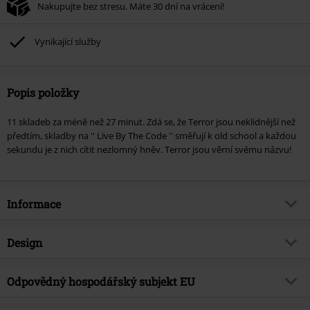
Nakupujte bez stresu. Máte 30 dní na vrácení!
Vynikající služby
Popis položky
11 skladeb za méně než 27 minut. Zdá se, že Terror jsou neklidnější než
předtím, skladby na '' Live By The Code '' směřují k old school a každou
sekundu je z nich cítit nezlomný hněv. Terror jsou věrní svému názvu!
Informace
Zboží č.
251603
Design
Název
Live by the code
Typ výrobku
CD
Hudební žánr
Odpovědný hospodářský subjekt EU
Hardcore
Média - formát 1-3
CD
Téma produktů
Kapely
Sony Music Entertainment Germany GmbH