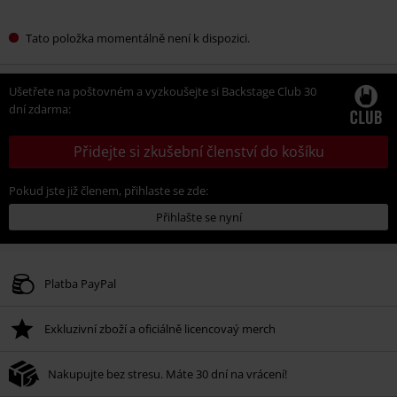
Tato položka momentálně není k dispozici.
Ušetřete na poštovném a vyzkoušejte si Backstage Club 30
dní zdarma:
Přidejte si zkušební členství do košíku
Pokud jste již členem, přihlaste se zde:
Přihlašte se nyní
Platba PayPal
Exkluzivní zboží a oficiálně licencovaý merch
Nakupujte bez stresu. Máte 30 dní na vrácení!