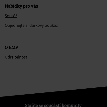
Nabídky pro vás
Soutěž
Objednejte si dárkový poukaz
O EMP
Udržitelnost
Staňte se součástí komunity!