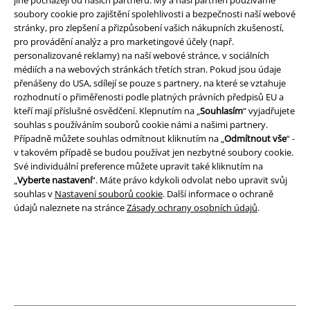
jiné pocházejí od našich partnerů. My a naši partneři používáme
soubory cookie pro zajištění spolehlivosti a bezpečnosti naší webové
stránky, pro zlepšení a přizpůsobení vašich nákupních zkušeností,
Právní informace
pro provádění analýz a pro marketingové účely (např.
personalizované reklamy) na naší webové stránce, v sociálních
Podmínky
médiích a na webových stránkách třetích stran. Pokud jsou údaje
přenášeny do USA, sdílejí se pouze s partnery, na které se vztahuje
Prohlášení
rozhodnutí o přiměřenosti podle platných právních předpisů EU a
kteří mají příslušné osvědčení. Klepnutím na „
Souhlasím
“ vyjadřujete
Ochrana osobních údajů
souhlas s používáním souborů cookie námi a našimi partnery.
Případně můžete souhlas odmítnout kliknutím na „
Odmítnout vše
“ -
v takovém případě se budou používat jen nezbytné soubory cookie.
Likvidace odpadu a ochrana životního prostředí
Své individuální preference můžete upravit také kliknutím na
„
Vyberte nastavení
“. Máte právo kdykoli odvolat nebo upravit svůj
Prohlášení o shodě
souhlas v
Nastavení souborů cookie
. Další informace o ochraně
údajů naleznete na stránce
Zásady ochrany osobních údajů
.
Informace o přístupnosti
Nastavení souborů cookie
Odstoupení od smlouvy