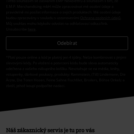
Tímto souhlasím se zasíláním EMP Newslettru a souhlasím s tím, že
E.M.P. Merchandising mbH může zpracovávat mé osobní údaje a
pravidelně mi posílat informace o svých produktech. Mé osobní údaje
budou zpracovány v souladu s ustanoveními
Ochrana osobních údajů
.
Můj souhlas mohu kdykoliv odvolat na odhlašovací odkaz/link.
Unsubscribe
here
.
Odebírat
*Platí pouze online a kód je platný jen 4 týdny. Nelze kombinovat s jinými
slevovými kódy. Po vložení a potvrzení kódu bude sleva automaticky
odečtena z vašeho nákupního košíku. Nevztahuje se na média, knihy,
vstupenky, dárkové poukazy, produkty: Rammstein, (Till) Lindemann, Die
Ärzte, Die Toten Hosen, Feine Sahne Fischfilet, Broilers, Böhse Onkelz a
zboží, jehož koupí podpoříte nadaci.
Náš zákaznický servis je tu pro vás