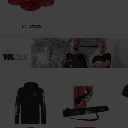
15.
The Human Instrument
16.
Angelfuck
17.
Still counting
Kč 1.279,00
18.
I only wanna be with you