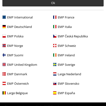
Ok
More categories. More options.
Merch kapel
Žánr
Heavy Metal
EMP International
EMP France
Merch kapel
Média
CD
EMP Deutschland
EMP Italia
Výprodej %
Média
CDs
EMP Polska
EMP Česká Republika
Merch kapel
Top Bands
Volbeat
Média
EMP Norge
EMP Schweiz
EMP Suomi
EMP Ireland
20%
EMP United Kingdom
EMP Sverige
E-Mail Newsletter
Sleva
EMP Danmark
Large Nederland
Získejte 20% slevový poukaz, když se přihlásíte
teď!
Více
EMP Österreich
EMP Slovensko
Large Belgique
EMP España