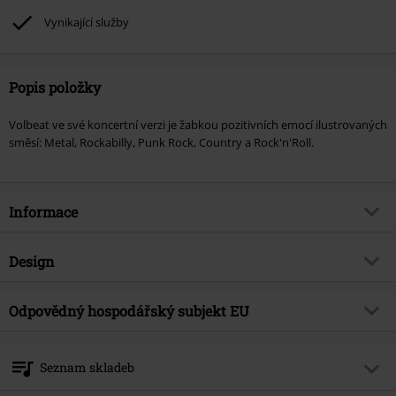
Vynikající služby
Popis položky
Volbeat ve své koncertní verzi je žabkou pozitivních emocí ilustrovaných
směsí: Metal, Rockabilly, Punk Rock, Country a Rock'n'Roll.
Informace
Zboží č.
209970
Design
Název
Live from beyond hell / Above
heaven
Typ výrobku
CD
Odpovědný hospodářský subjekt EU
Hudební žánr
Heavy Metal
Média - formát 1-3
CD
Universal Music GmbH
Téma produktů
Kapely
Mühlenstraße 25
Seznam skladeb
10243 Berlin
live
true