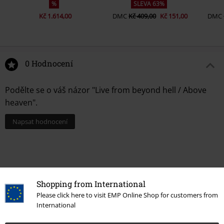
%
SLEVA 63%
Kč 1.614,00
DMC
Kč 409,00
Kč 151,00
DMC
0 Hodnocení
Podělte se o váš názor "Live from beyond hell / Above
heaven".
Napsat hodnocení
Shopping from International
Please click here to visit EMP Online Shop for customers from
International