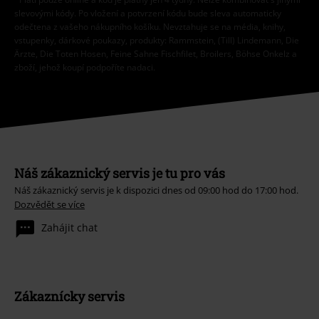
slevovými kódy. Po vložení a potvrzení kódu bude sleva automaticky
odečtena z vašeho nákupního košíku. Nevztahuje se na média, knihy,
vstupenky, dárkové poukazy, produkty: Rammstein, (Till) Lindemann, Die
Ärzte, Die Toten Hosen, Feine Sahne Fischfilet, Broilers, Böhse Onkelz a
zboží, jehož koupí podpoříte nadaci.
Náš zákaznický servis je tu pro vás
Náš zákaznický servis je k dispozici dnes od 09:00 hod do 17:00 hod.
Dozvědět se více
Zahájit chat
Zákaznícky servis