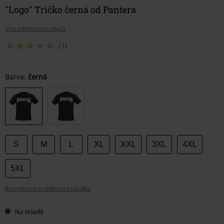
"Logo" Tričko černá od Pantera
Více informací o zboží
(1)
Vyberte
Barva:
černá
si
velikost
S
M
L
XL
XXL
3XL
4XL
5XL
Rozměrová a velikostní tabulka
Na skladě