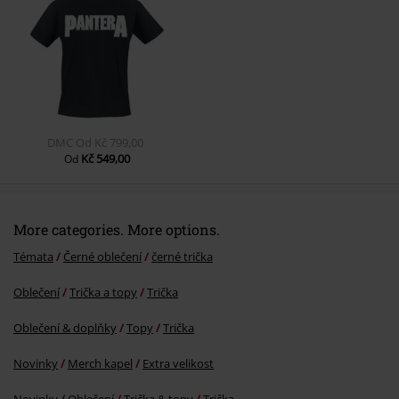
Odeslat komentář
DMC
Od
Kč 799,00
Kč 549,00
Od
More categories. More options.
Témata
Černé oblečení
černé trička
Oblečení
Trička a topy
Trička
Oblečení & doplňky
Topy
Trička
Novinky
Merch kapel
Extra velikost
Novinky
Oblečení
Trička & topy
Trička