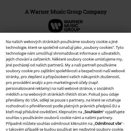
A Warner Music Group Company
Na našich webových stránkách používáme soubory cookie a jiné
technologie, které se společně označují jako „soubory cookies“. Tyto
technologie nám umožňují shromažďovat informace o uživatelích,
jejich chování a zařízeních. Některé soubory cookie umísťujeme my,
jiné pocházejí od našich partnerů. My a naši partneři používáme
soubory cookie pro zajištění spolehlivosti a bezpečnosti naší webové
stránky, pro zlepšení a přizpůsobení vašich nákupních zkušeností,
pro provádění analýz a pro marketingové účely (např.
personalizované reklamy) na naší webové stránce, v sociálních
médiích a na webových stránkách třetích stran. Pokud jsou údaje
Právní informace
přenášeny do USA, sdílejí se pouze s partnery, na které se vztahuje
rozhodnutí o přiměřenosti podle platných právních předpisů EU a
Podmínky
kteří mají příslušné osvědčení. Klepnutím na „
Souhlasím
“ vyjadřujete
souhlas s používáním souborů cookie námi a našimi partnery.
Prohlášení
Případně můžete souhlas odmítnout kliknutím na „
Odmítnout vše
“ -
v takovém případě se budou používat jen nezbytné soubory cookie.