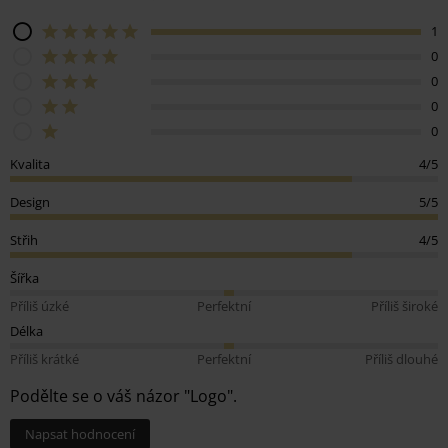
1
0
0
0
0
Kvalita
4/5
Design
5/5
Střih
4/5
Šířka
Příliš úzké
Perfektní
Příliš široké
Délka
Příliš krátké
Perfektní
Příliš dlouhé
Podělte se o váš názor "Logo".
Napsat hodnocení