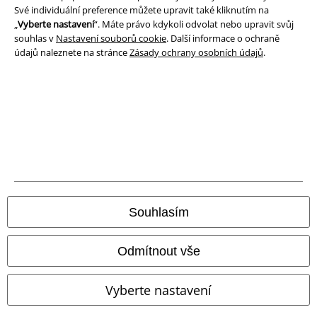
Ochrana osobních údajů
Své individuální preference můžete upravit také kliknutím na
„
Vyberte nastavení
“. Máte právo kdykoli odvolat nebo upravit svůj
Likvidace odpadu a ochrana životního prostředí
souhlas v
Nastavení souborů cookie
. Další informace o ochraně
údajů naleznete na stránce
Zásady ochrany osobních údajů
.
Prohlášení o shodě
Informace o přístupnosti
Nastavení souborů cookie
Odstoupení od smlouvy
Všechny ceny jsou včetně DPH, bez
poštovného a balného
Souhlasím
© 1986-2026 EMP Merchandising
Odmítnout vše
Vyberte nastavení
Naše online obchody