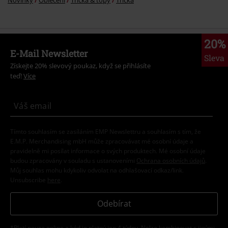
20%
E-Mail Newsletter
Sleva
Získejte 20% slevový poukaz, když se přihlásíte
teď!
Více
Tímto souhlasím se zasíláním EMP Newslettru a souhlasím s tím, že
E.M.P. Merchandising mbH může zpracovávat mé osobní údaje a
pravidelně mi posílat informace o svých produktech. Mé osobní údaje
budou zpracovány v souladu s ustanoveními
Ochrana osobních údajů
.
Můj souhlas mohu kdykoliv odvolat na odhlašovací odkaz/link.
Unsubscribe
here
.
Odebírat
*Platí pouze online a kód je platný jen 4 týdny. Nelze kombinovat s jinými