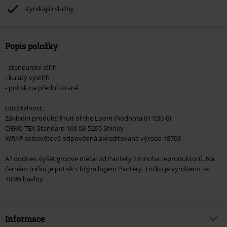
podpoříte nadaci.
Vynikající služby
Popis položky
- standardní střih
- kulatý výstřih
- potisk na přední straně
Udržitelnost:
Základní produkt: Fruit of the Loom (hodnota 61-036-0)
OEKO TEX Standard 100 08-5295 Shirley
WRAP celosvětově odpovědná akreditovaná výroba 18708
Až dodnes slyšet groove metal od Pantery z mnoha reproduktorů. Na
černém tričku je potisk s bílým logem Pantery. Tričko je vyrobeno ze
100% bavlny.
Informace