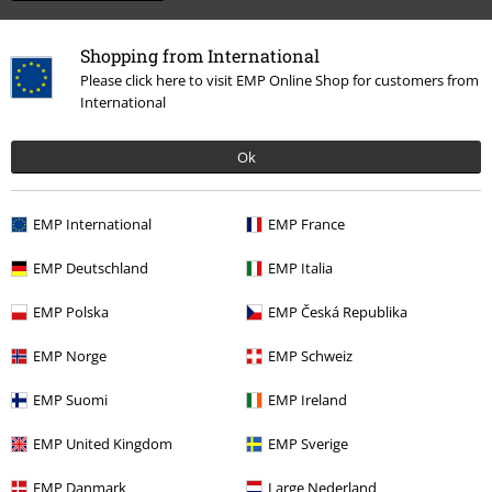
How do reviews work?
Shopping from International
Třídit podle
Datum
Nápomocný
Please click here to visit EMP Online Shop for customers from
International
Marek R.
Ok
4 Hodnocení
Publikováno: Neděle, 18.01.2026
EMP International
EMP France
Výška postavy v metrech: 1,88
Zakoupena velikost: M
EMP Deutschland
EMP Italia
Koupil jsem ho znovu
EMP Polska
EMP Česká Republika
Dobrý střih a potisk.
EMP Norge
EMP Schweiz
EMP Suomi
EMP Ireland
EMP United Kingdom
EMP Sverige
Kvalita
4
EMP Danmark
Large Nederland