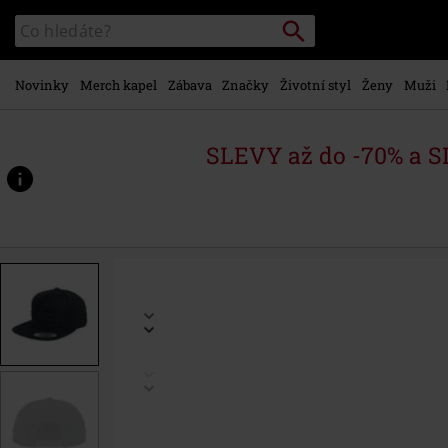
Přejít k
Vyhledávání
Katalog
hlavnímu
vyhledávání
obsahu
Novinky
Merch kapel
Zábava
Značky
Životní styl
Ženy
Muži
SLEVY až do -70% a 
https://www.emp-
shop.cz/p/logo/381960St.html