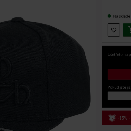
Vybert
Na skladě
si
velikos
Ušetřete na p
Pokud jste již
-15% 
Kód pou