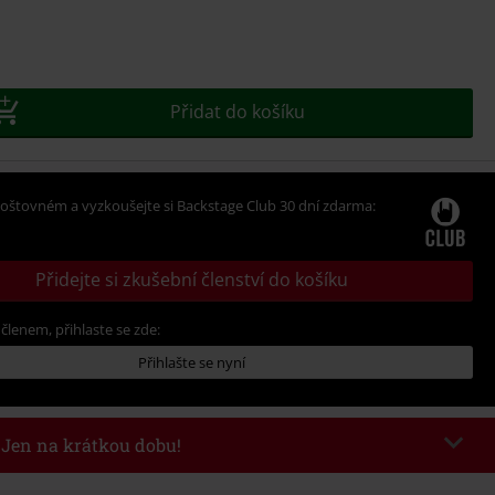
e
t
Přidat do košíku
oštovném a vyzkoušejte si Backstage Club 30 dní zdarma:
Přidejte si zkušební členství do košíku
 členem, přihlaste se zde:
Přihlašte se nyní
- Jen na krátkou dobu!
kazu
WEEKEND
Kopírovat kód