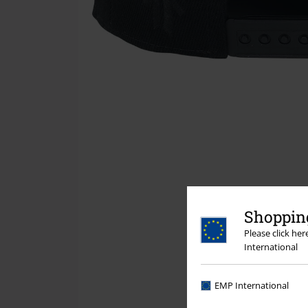
Shopping
Please click he
International
EMP International