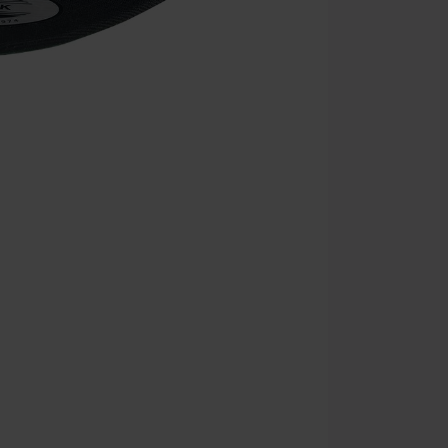
Platné do 8/9/
Minimální hod
Po zadání kódu
Nelze kombinov
Rammstein, (Ti
dárkové poukaz