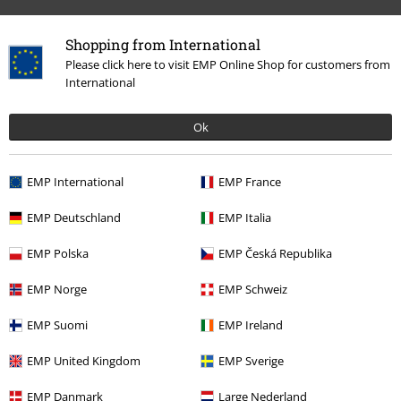
Shopping from International
Please click here to visit EMP Online Shop for customers from
International
Ok
EMP International
EMP France
More categories. More options.
EMP Deutschland
EMP Italia
Merch kapel
Top Bands
Sleep Token
EMP Polska
EMP Česká Republika
Novinky
Doplňky
Opasky & přezky
EMP Norge
EMP Schweiz
Oblečení & doplňky
Bižuterie a doplňky
Opasky & přezky
EMP Suomi
EMP Ireland
Témata
Nápady na dárky
Fanoušci hudby
EMP United Kingdom
EMP Sverige
Doplňky
Spony na opasky
EMP Danmark
Large Nederland