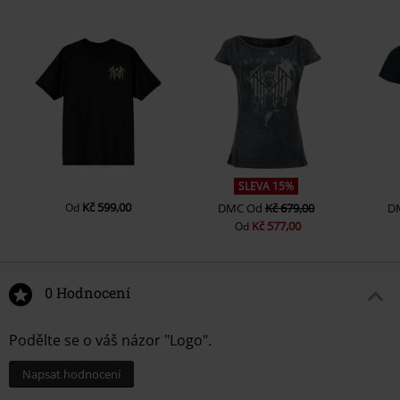
SLEVA 15%
Kč 599,00
Od
DMC
Od
Kč 679,00
D
Kč 577,00
Od
0 Hodnocení
Podělte se o váš názor "Logo".
Napsat hodnocení