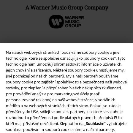
A Warner Music Group Company
Na našich webových stránkách používáme soubory cookie a jiné
technologie, které se společně označují jako „soubory cookies“. Tyto
technologie nám umožňují shromažďovat informace o uživatelích,
jejich chování a zařízeních. Některé soubory cookie umísťujeme my,
jiné pocházejí od našich partnerů. My a naši partneři používáme
soubory cookie pro zajištění spolehlivosti a bezpečnosti naší webové
stránky, pro zlepšení a přizpůsobení vašich nákupních zkušeností,
Právní informace
pro provádění analýz a pro marketingové účely (např.
personalizované reklamy) na naší webové stránce, v sociálních
Podmínky
médiích a na webových stránkách třetích stran. Pokud jsou údaje
přenášeny do USA, sdílejí se pouze s partnery, na které se vztahuje
Prohlášení
rozhodnutí o přiměřenosti podle platných právních předpisů EU a
kteří mají příslušné osvědčení. Klepnutím na „
Souhlasím
“ vyjadřujete
souhlas s používáním souborů cookie námi a našimi partnery.
Ochrana osobních údajů