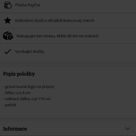
Platné do 8/9/26
Platba PayPal
Minimální hodnota objednávky 1.299 Kč.
Exkluzivní zboží a oficiálně licencovaý merch
Po zadání kódu v košíku, se sleva uplatní automaticky.
Nelze kombinovat s jinými akciovými kódy. Sleva se nevztahuje na: knihy,
Nakupujte bez stresu. Máte 30 dní na vrácení!
média, vstupenky, Rammstein, (Till) Lindemann, Böhse Onkelz, Broilers, Die
Ärzte, Die Toten Hosen, Metality, dárkové poukazy a položky, jejichž koupí
podpoříte nadaci.
Vynikající služby
Popis položky
- gravírované logo na přezce
- šířka: cca 4 cm
- celková délka: cca 119 cm
- potisk
Informace