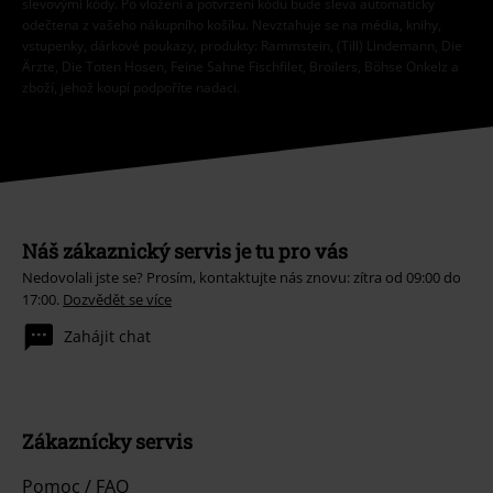
slevovými kódy. Po vložení a potvrzení kódu bude sleva automaticky
odečtena z vašeho nákupního košíku. Nevztahuje se na média, knihy,
vstupenky, dárkové poukazy, produkty: Rammstein, (Till) Lindemann, Die
Ärzte, Die Toten Hosen, Feine Sahne Fischfilet, Broilers, Böhse Onkelz a
zboží, jehož koupí podpoříte nadaci.
Náš zákaznický servis je tu pro vás
Nedovolali jste se? Prosím, kontaktujte nás znovu: zítra od 09:00 do
17:00.
Dozvědět se více
Zahájit chat
Zákaznícky servis
Pomoc / FAQ