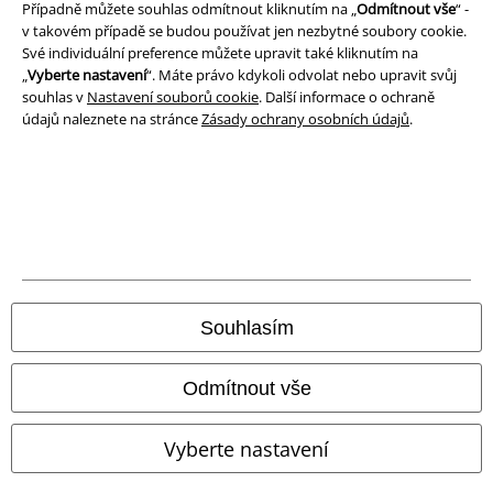
Případně můžete souhlas odmítnout kliknutím na „
Odmítnout vše
“ -
v takovém případě se budou používat jen nezbytné soubory cookie.
Likvidace odpadu a ochrana životního prostředí
Své individuální preference můžete upravit také kliknutím na
„
Vyberte nastavení
“. Máte právo kdykoli odvolat nebo upravit svůj
Prohlášení o shodě
souhlas v
Nastavení souborů cookie
. Další informace o ochraně
údajů naleznete na stránce
Zásady ochrany osobních údajů
.
Informace o přístupnosti
Nastavení souborů cookie
Odstoupení od smlouvy
Všechny ceny jsou včetně DPH, bez
poštovného a balného
© 1986-2026 EMP Merchandising
Souhlasím
Odmítnout vše
Naše online obchody
Vyberte nastavení
EMP International