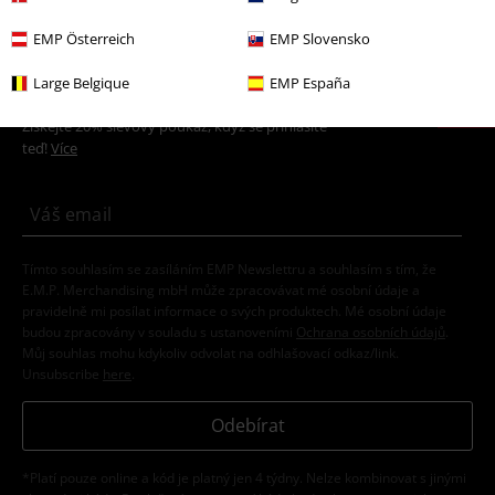
EMP Österreich
EMP Slovensko
20%
Large Belgique
EMP España
E-Mail Newsletter
Sleva
Získejte 20% slevový poukaz, když se přihlásíte
teď!
Více
Tímto souhlasím se zasíláním EMP Newslettru a souhlasím s tím, že
E.M.P. Merchandising mbH může zpracovávat mé osobní údaje a
pravidelně mi posílat informace o svých produktech. Mé osobní údaje
budou zpracovány v souladu s ustanoveními
Ochrana osobních údajů
.
Můj souhlas mohu kdykoliv odvolat na odhlašovací odkaz/link.
Unsubscribe
here
.
Odebírat
*Platí pouze online a kód je platný jen 4 týdny. Nelze kombinovat s jinými