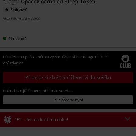
"Logo" Opasek černá od Sleep Token
Exkluzivní
Více informací o zboží
Vyberte
Na skladě
si
velikost
Ušetřete na poštovném a vyzkoušejte si Backstage Club 30
dní zdarma:
Přidejte si zkušební členství do košíku
Pokud jste již členem, přihlaste se zde:
Přihlašte se nyní
-15% - Jen na krátkou dobu!
Kód poukazu
WEEKEND
Kopírovat kód