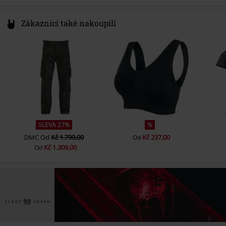
Zákazníci také nakoupili
SLEVA 27%
%
DMC
Od
Kč 1.799,00
Kč 237,00
Od
Kč 1.309,00
Od