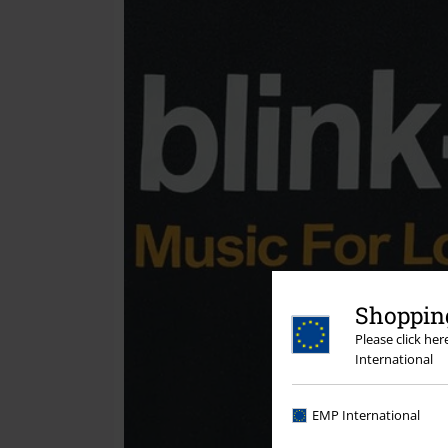
Shopping
Please click he
International
EMP International