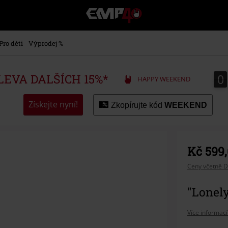
EMP
-
Hudba,
TV
Pro děti
Výprodej %
filmy
&
seriály,
0
0
SLEVA DALŠÍCH 15%*
HAPPY WEEKEND
Merch
pro
hráče,
Získejte nyní!
Zkopírujte kód
WEEKEND
Alternativní
móda
Kč 599
Ceny včetně D
"Lonely
Více informací