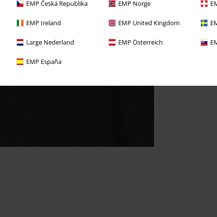
EMP Česká Republika
EMP Norge
EM
EMP Ireland
EMP United Kingdom
EM
Large Nederland
EMP Österreich
EM
EMP España