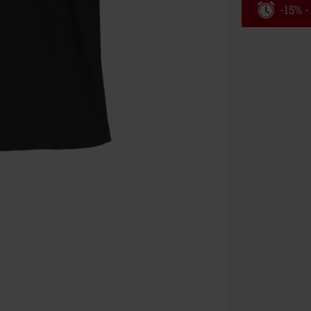
-15% 
Kód pou
Platné do 8/9/
Minimální hod
Po zadání kódu
Nelze kombinov
Rammstein, (Ti
dárkové poukaz