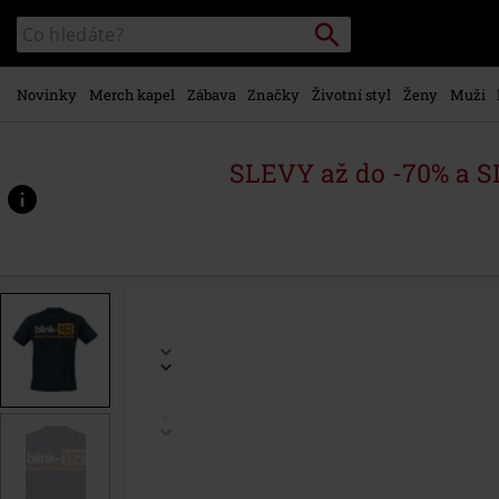
Přejít k
Vyhledávání
Katalog
hlavnímu
vyhledávání
obsahu
Novinky
Merch kapel
Zábava
Značky
Životní styl
Ženy
Muži
SLEVY až do -70% a 
https://www.emp-
shop.cz/p/lonely-
nights/507242.html