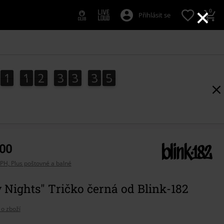
×
0
Přihlásit se
1
1
2
3
3
3
4
3
1
1
2
3
3
3
3
5
4
,00
PH, Plus poštovné a balné
 Nights" Tričko černá od Blink-182
 o zboží