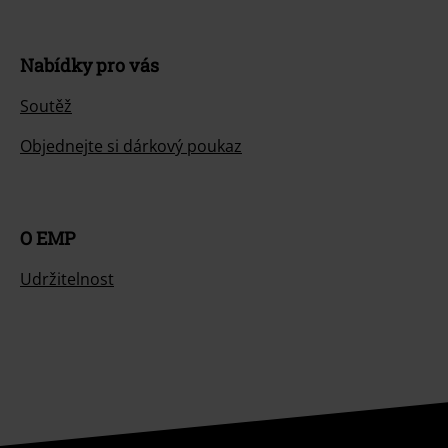
Nabídky pro vás
Soutěž
Objednejte si dárkový poukaz
O EMP
Udržitelnost