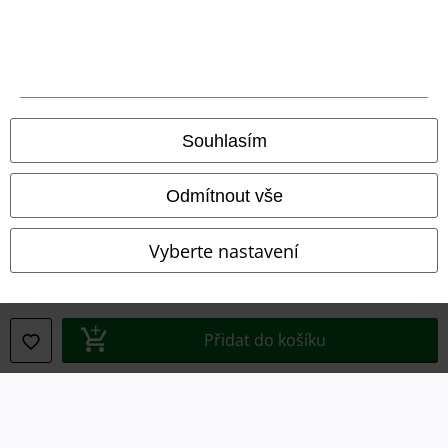
Právní informace
Podmínky
Souhlasím
Prohlášení
Odmítnout vše
Ochrana osobních údajů
Vyberte nastavení
Likvidace odpadu a ochrana životního prostředí
Prohlášení o shodě
Přidat do košíku
Informace o přístupnosti
Nastavení souborů cookie
Odstoupení od smlouvy