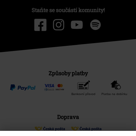
Staňte se součástí komunity!
Způsoby platby
Bankovní převod
Platba na dobírku
Doprava