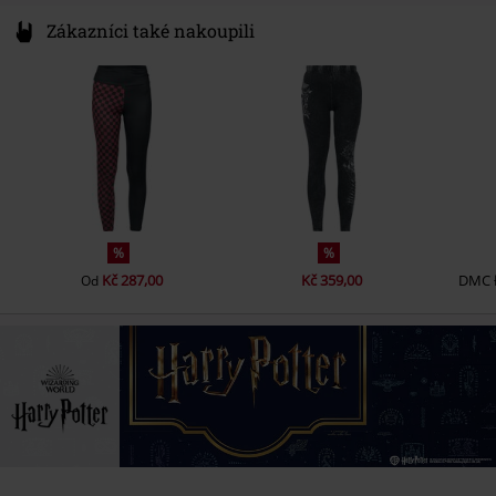
Zákazníci také nakoupili
%
%
Kč 287,00
Kč 359,00
DMC
Od