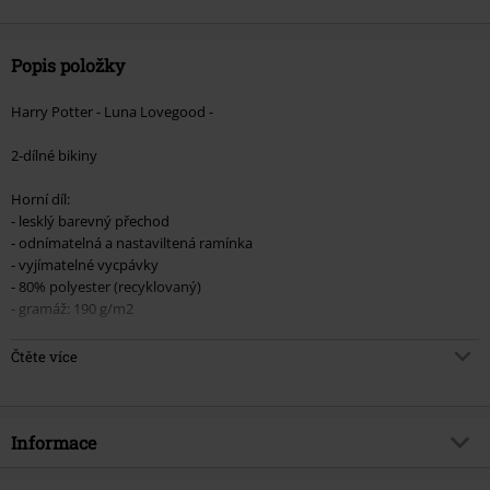
Popis položky
Harry Potter - Luna Lovegood -
2-dílné bikiny
Horní díl:
- lesklý barevný přechod
- odnímatelná a nastaviltená ramínka
- vyjímatelné vycpávky
- 80% polyester (recyklovaný)
- gramáž: 190 g/m2
Spodní díl:
Čtěte více
- lesklý barevný přechod
- střední výška pasu
- 80% polyester (recyklovaný)
- gramáž: 190 g/m2
Informace
Barevný přechod se může lišit od vyobrazeného. Každý kus je jedinečný.