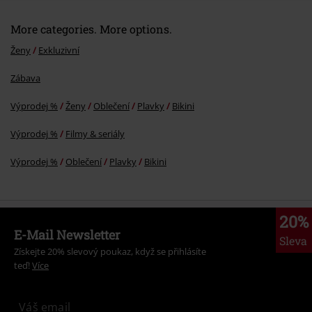
More categories. More options.
Ženy
Exkluzivní
Zábava
Výprodej %
Ženy
Oblečení
Plavky
Bikini
Výprodej %
Filmy & seriály
Výprodej %
Oblečení
Plavky
Bikini
20%
E-Mail Newsletter
Sleva
Získejte 20% slevový poukaz, když se přihlásíte
teď!
Více