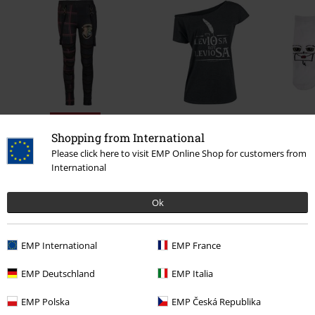
SLEVA 58%
DMC
Od
Kč 799,00
Shopping from International
DMC
Kč 1.299,00
Kč 543,00
Kč 489,00
Od
Please click here to visit EMP Online Shop for customers from
International
0 Hodnocení
Ok
Podělte se o váš názor "Luna Lovegood - Wavy Edge".
EMP International
EMP France
Napsat hodnocení
EMP Deutschland
EMP Italia
EMP Polska
EMP Česká Republika