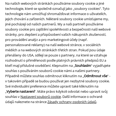
Balíkovna
Balík Do ruky
Na našich webových stránkách používáme soubory cookie a jiné
technologie, které se společně označují jako „soubory cookies“. Tyto
technologie nám umožňují shromažďovat informace o uživatelích,
jejich chování a zařízeních. Některé soubory cookie umísťujeme my,
EMP aplikaci
jiné pocházejí od našich partnerů. My a naši partneři používáme
Stáhněte si novou EMP aplikaci zdarma a využijte všechny nové
soubory cookie pro zajištění spolehlivosti a bezpečnosti naší webové
funkce a výhody!
stránky, pro zlepšení a přizpůsobení vašich nákupních zkušeností,
pro provádění analýz a pro marketingové účely (např.
personalizované reklamy) na naší webové stránce, v sociálních
médiích a na webových stránkách třetích stran. Pokud jsou údaje
přenášeny do USA, sdílejí se pouze s partnery, na které se vztahuje
rozhodnutí o přiměřenosti podle platných právních předpisů EU a
A Warner Music Group Company
kteří mají příslušné osvědčení. Klepnutím na „
Souhlasím
“ vyjadřujete
souhlas s používáním souborů cookie námi a našimi partnery.
Případně můžete souhlas odmítnout kliknutím na „
Odmítnout vše
“ -
v takovém případě se budou používat jen nezbytné soubory cookie.
Své individuální preference můžete upravit také kliknutím na
„
Vyberte nastavení
“. Máte právo kdykoli odvolat nebo upravit svůj
souhlas v
Nastavení souborů cookie
. Další informace o ochraně
údajů naleznete na stránce
Zásady ochrany osobních údajů
.