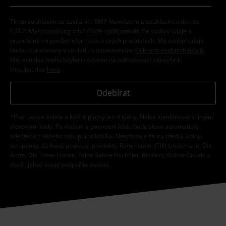
Tímto souhlasím se zasíláním EMP Newslettru a souhlasím s tím, že
E.M.P. Merchandising mbH může zpracovávat mé osobní údaje a
pravidelně mi posílat informace o svých produktech. Mé osobní údaje
budou zpracovány v souladu s ustanoveními
Ochrana osobních údajů
.
Můj souhlas mohu kdykoliv odvolat na odhlašovací odkaz/link.
Unsubscribe
here
.
Odebírat
*Platí pouze online a kód je platný jen 4 týdny. Nelze kombinovat s jinými
slevovými kódy. Po vložení a potvrzení kódu bude sleva automaticky
odečtena z vašeho nákupního košíku. Nevztahuje se na média, knihy,
vstupenky, dárkové poukazy, produkty: Rammstein, (Till) Lindemann, Die
Ärzte, Die Toten Hosen, Feine Sahne Fischfilet, Broilers, Böhse Onkelz a
zboží, jehož koupí podpoříte nadaci.