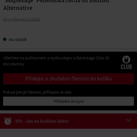
Alternative
Více informací o zboží
Vyberte
Na skladě
si
velikost
Ušetřete na poštovném a vyzkoušejte si Backstage Club 30
dní zdarma:
Přidejte si zkušební členství do košíku
Pokud jste již členem, přihlaste se zde:
Přihlašte se nyní
-15% - Jen na krátkou dobu!
Kód poukazu
WEEKEND
Kopírovat kód