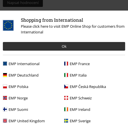
Napsat hodnocení
Shopping from International
Please click here to visit EMP Online Shop for customers from
International
Ok
EMP International
EMP France
EMP Deutschland
EMP Italia
More categories. More options.
EMP Polska
EMP Česká Republika
Témata
Rockové oblečení
Rockové oblečení Ženy
EMP Norge
EMP Schweiz
Témata
Rockové oblečení
Doplňky
Peněženky & pouzdra na
karty
EMP Suomi
EMP Ireland
Novinky
Doplňky
Peněženky & pouzdra na karty
EMP United Kingdom
EMP Sverige