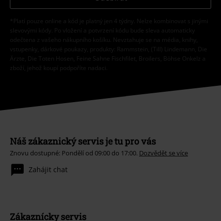
*Platí pouze online a kód je platný jen 4 týdny. Nelze kombinovat s jinými
slevovými kódy. Po vložení a potvrzení kódu bude sleva automaticky
odečtena z vašeho nákupního košíku. Nevztahuje se na média, knihy,
vstupenky, dárkové poukazy, produkty: Rammstein, (Till) Lindemann, Die
Ärzte, Die Toten Hosen, Feine Sahne Fischfilet, Broilers, Böhse Onkelz a
zboží, jehož koupí podpoříte nadaci.
Náš zákaznický servis je tu pro vás
Znovu dostupné: Pondělí od 09:00 do 17:00.
Dozvědět se více
Zahájit chat
Zákaznícky servis