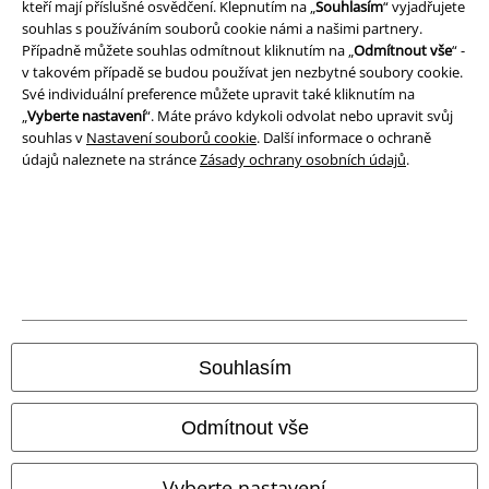
kteří mají příslušné osvědčení. Klepnutím na „
Souhlasím
“ vyjadřujete
souhlas s používáním souborů cookie námi a našimi partnery.
Ochrana osobních údajů
Případně můžete souhlas odmítnout kliknutím na „
Odmítnout vše
“ -
v takovém případě se budou používat jen nezbytné soubory cookie.
Likvidace odpadu a ochrana životního prostředí
Své individuální preference můžete upravit také kliknutím na
„
Vyberte nastavení
“. Máte právo kdykoli odvolat nebo upravit svůj
Prohlášení o shodě
souhlas v
Nastavení souborů cookie
. Další informace o ochraně
údajů naleznete na stránce
Zásady ochrany osobních údajů
.
Informace o přístupnosti
Nastavení souborů cookie
Odstoupení od smlouvy
Všechny ceny jsou včetně DPH, bez
poštovného a balného
© 1986-2026 EMP Merchandising
Souhlasím
Odmítnout vše
Naše online obchody
Vyberte nastavení