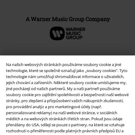
A Warner Music Group Company
Na našich webových stránkách používáme soubory cookie a jiné
technologie, které se společně označují jako „soubory cookies“. Tyto
technologie nám umožňují shromažďovat informace o uživatelích,
jejich chování a zařízeních. Některé soubory cookie umísťujeme my,
jiné pocházejí od našich partnerů. My a naši partneři používáme
soubory cookie pro zajištění spolehlivosti a bezpečnosti naší webové
stránky, pro zlepšení a přizpůsobení vašich nákupních zkušeností,
Právní informace
pro provádění analýz a pro marketingové účely (např.
personalizované reklamy) na naší webové stránce, v sociálních
Podmínky
médiích a na webových stránkách třetích stran. Pokud jsou údaje
přenášeny do USA, sdílejí se pouze s partnery, na které se vztahuje
Prohlášení
rozhodnutí o přiměřenosti podle platných právních předpisů EU a