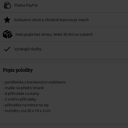
Platné do 8/9/26
Platba PayPal
Minimální hodnota objednávky 1.299 Kč.
Exkluzivní zboží a oficiálně licencovaý merch
Po zadání kódu v košíku, se sleva uplatní automaticky.
Nelze kombinovat s jinými akciovými kódy. Sleva se nevztahuje na: knihy,
Nakupujte bez stresu. Máte 30 dní na vrácení!
média, vstupenky, Rammstein, (Till) Lindemann, Böhse Onkelz, Broilers, Die
Ärzte, Die Toten Hosen, Metality, dárkové poukazy a položky, jejichž koupí
podpoříte nadaci.
Vynikající služby
Popis položky
- peněženka s barokovými ozdobami
- mašle na přední straně
- 8 příhrádek na karty
- 2 vnitřní příhrádky
- přihrádka na mince na zip
- rozměry: cca 20 x 10 x 3 cm