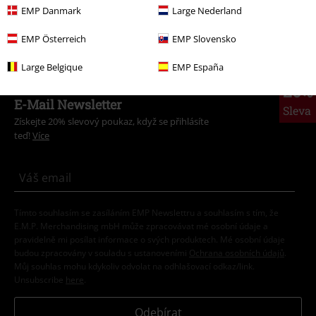
Témata
Gotika
Gotika Ženy
EMP Danmark
Large Nederland
Oblečení & doplňky
Tašky
Peněženky & pouzdra na karty
EMP Österreich
EMP Slovensko
Large Belgique
EMP España
20%
E-Mail Newsletter
Sleva
Získejte 20% slevový poukaz, když se přihlásíte
teď!
Více
Tímto souhlasím se zasíláním EMP Newslettru a souhlasím s tím, že
E.M.P. Merchandising mbH může zpracovávat mé osobní údaje a
pravidelně mi posílat informace o svých produktech. Mé osobní údaje
budou zpracovány v souladu s ustanoveními
Ochrana osobních údajů
.
Můj souhlas mohu kdykoliv odvolat na odhlašovací odkaz/link.
Unsubscribe
here
.
Odebírat