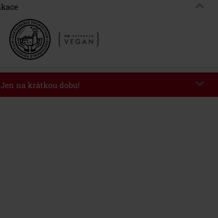
ikace
- Jen na krátkou dobu!
kazu
WEEKEND
Kopírovat kód
26
nota objednávky 1.299 Kč.
 v košíku, se sleva uplatní automaticky.
at s jinými akciovými kódy. Sleva se nevztahuje na: knihy, média, vstupenky,
ll) Lindemann, Böhse Onkelz, Broilers, Die Ärzte, Die Toten Hosen, Metality,
y a položky, jejichž koupí podpoříte nadaci.