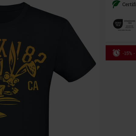
Certif
-15% 
Kód pou
Platné do 8/9/
Minimální hod
Po zadání kódu
Nelze kombinov
Rammstein, (Ti
dárkové poukaz