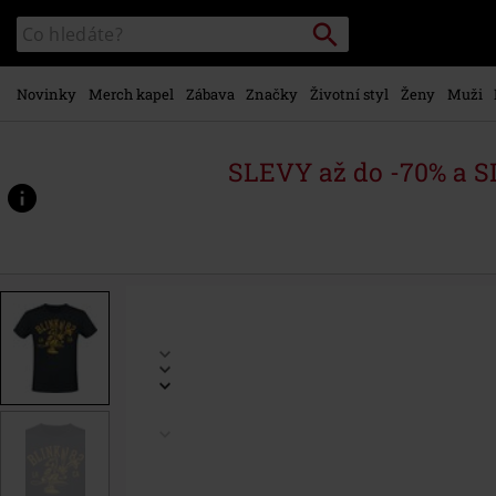
Přejít k
Vyhledávání
Katalog
hlavnímu
vyhledávání
obsahu
Novinky
Merch kapel
Zábava
Značky
Životní styl
Ženy
Muži
SLEVY až do -70% a 
https://www.emp-
shop.cz/p/mascot/565541.html