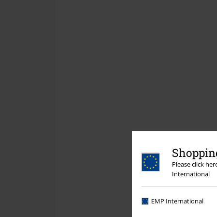
Shopping
Please click he
International
EMP International