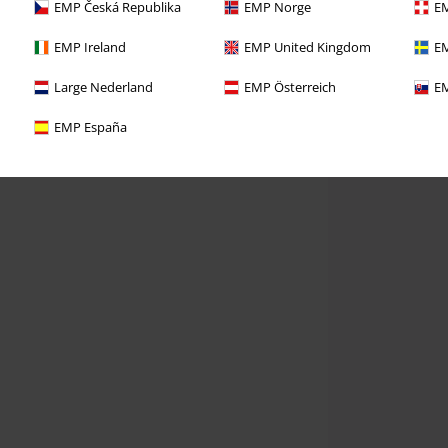
EMP Česká Republika
EMP Norge
EM
EMP Ireland
EMP United Kingdom
EM
Large Nederland
EMP Österreich
EM
EMP España