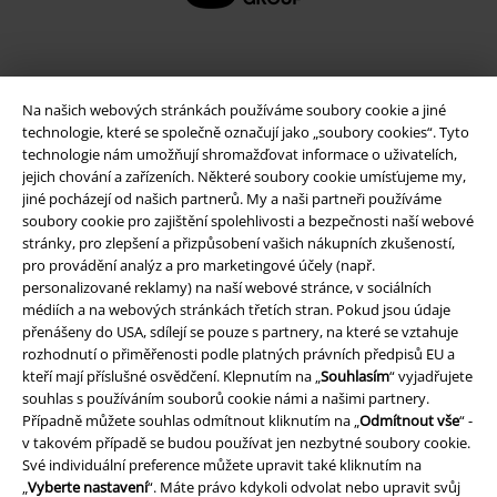
Na našich webových stránkách používáme soubory cookie a jiné
technologie, které se společně označují jako „soubory cookies“. Tyto
technologie nám umožňují shromažďovat informace o uživatelích,
jejich chování a zařízeních. Některé soubory cookie umísťujeme my,
jiné pocházejí od našich partnerů. My a naši partneři používáme
soubory cookie pro zajištění spolehlivosti a bezpečnosti naší webové
stránky, pro zlepšení a přizpůsobení vašich nákupních zkušeností,
Právní informace
pro provádění analýz a pro marketingové účely (např.
personalizované reklamy) na naší webové stránce, v sociálních
Podmínky
médiích a na webových stránkách třetích stran. Pokud jsou údaje
přenášeny do USA, sdílejí se pouze s partnery, na které se vztahuje
Prohlášení
rozhodnutí o přiměřenosti podle platných právních předpisů EU a
kteří mají příslušné osvědčení. Klepnutím na „
Souhlasím
“ vyjadřujete
Ochrana osobních údajů
souhlas s používáním souborů cookie námi a našimi partnery.
Případně můžete souhlas odmítnout kliknutím na „
Odmítnout vše
“ -
Likvidace odpadu a ochrana životního prostředí
v takovém případě se budou používat jen nezbytné soubory cookie.
Své individuální preference můžete upravit také kliknutím na
„
Vyberte nastavení
“. Máte právo kdykoli odvolat nebo upravit svůj
Prohlášení o shodě