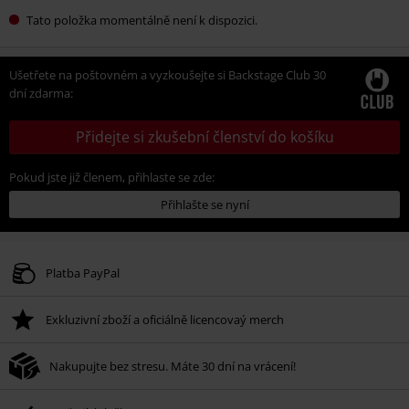
Tato položka momentálně není k dispozici.
Ušetřete na poštovném a vyzkoušejte si Backstage Club 30
dní zdarma:
Přidejte si zkušební členství do košíku
Pokud jste již členem, přihlaste se zde:
Přihlašte se nyní
Platba PayPal
Exkluzivní zboží a oficiálně licencovaý merch
Nakupujte bez stresu. Máte 30 dní na vrácení!