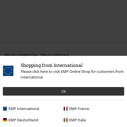
More categories. More options.
Výprodej %
Média
Shopping from International
Please click here to visit EMP Online Shop for customers from
Merch kapel
Média
MC
International
Merch kapel
Top Bands
Dismember
Ok
Merch kapel
Žánr
Death Metal
EMP International
EMP France
EMP Deutschland
EMP Italia
20%