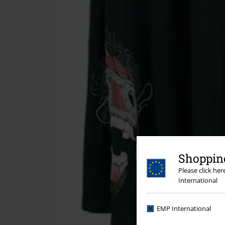
Shopping
Please click he
International
EMP International