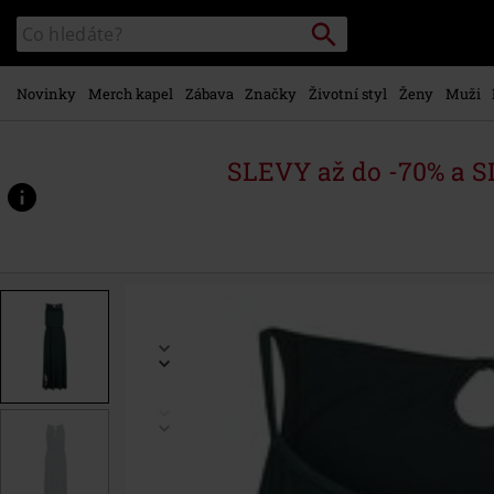
Přejít k
Vyhledávání
Katalog
hlavnímu
vyhledávání
obsahu
Novinky
Merch kapel
Zábava
Značky
Životní styl
Ženy
Muži
SLEVY až do -70% a 
https://www.emp-
shop.cz/p/maxi-
dress/563225.html