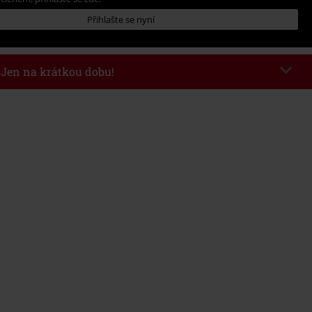
Přihlašte se nyní
- Jen na krátkou dobu!
kazu
WEEKEND
Kopírovat kód
26
nota objednávky 1.299 Kč.
 v košíku, se sleva uplatní automaticky.
at s jinými akciovými kódy. Sleva se nevztahuje na: knihy, média, vstupenky,
ll) Lindemann, Böhse Onkelz, Broilers, Die Ärzte, Die Toten Hosen, Metality,
y a položky, jejichž koupí podpoříte nadaci.