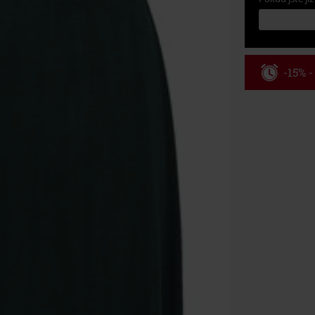
-15% 
Kód pou
Platné do 8/9/
Minimální hod
Po zadání kódu
Nelze kombinov
Rammstein, (Ti
dárkové poukaz