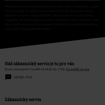
*Platí pouze online a kód je platný jen 4 týdny. Nelze kombinovat s jinými
slevovými kódy. Po vložení a potvrzení kódu bude sleva automaticky
odečtena z vašeho nákupního košíku. Nevztahuje se na média, knihy,
vstupenky, dárkové poukazy, produkty: Rammstein, (Till) Lindemann, Die
Ärzte, Die Toten Hosen, Feine Sahne Fischfilet, Broilers, Böhse Onkelz a
zboží, jehož koupí podpoříte nadaci.
Náš zákaznický servis je tu pro vás
Znovu dostupné: Pondělí od 09:00 do 17:00.
Dozvědět se více
Zahájit chat
Zákaznícky servis