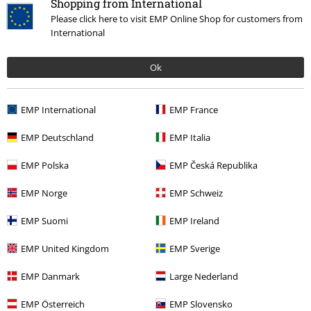
Shopping from International
Podělte se o váš názor "Memento - Gegen die Zeit + Live
Please click here to visit EMP Online Shop for customers from
in Berlin".
International
Napsat hodnocení
Ok
EMP International
EMP France
EMP Deutschland
EMP Italia
EMP Polska
EMP Česká Republika
EMP Norge
EMP Schweiz
EMP Suomi
EMP Ireland
More categories. More options.
Merch kapel
Média
DVD
EMP United Kingdom
EMP Sverige
Výprodej %
Média
EMP Danmark
Large Nederland
Merch kapel
Žánr
Rock
EMP Österreich
EMP Slovensko