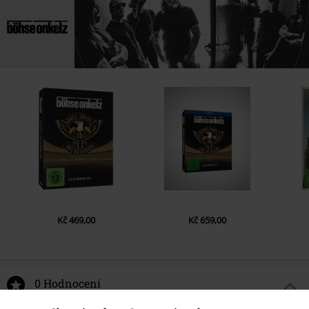
4.
Danke Für Nichts
5.
Bomberpilot
6.
Wo Auch Immer Wir Stehen
7.
Mach's Dir Selbst
8.
Auf Gute Freunde
9.
Wir Ham' Noch Lange Nicht Genug
10.
Kirche
11.
Mexico
12.
Erinnerungen
Kč 469,00
Kč 659,00
0 Hodnocení