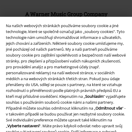
A Warner Music Group Company
Na našich webových stránkách používáme soubory cookie a jiné
technologie, které se společně označují jako „soubory cookies“. Tyto
technologie nám umožňují shromažďovat informace o uživatelích,
jejich chování a zařízeních. Některé soubory cookie umísťujeme my,
jiné pocházejí od našich partnerů. My a naši partneři používáme
soubory cookie pro zajištění spolehlivosti a bezpečnosti naší webové
stránky, pro zlepšení a přizpůsobení vašich nákupních zkušeností,
pro provádění analýz a pro marketingové účely (např.
personalizované reklamy) na naší webové stránce, v sociálních
médiích a na webových stránkách třetích stran. Pokud jsou údaje
přenášeny do USA, sdílejí se pouze s partnery, na které se vztahuje
rozhodnutí o přiměřenosti podle platných právních předpisů EU a
kteří mají příslušné osvědčení. Klepnutím na „
Souhlasím
“ vyjadřujete
Právní informace
souhlas s používáním souborů cookie námi a našimi partnery.
Případně můžete souhlas odmítnout kliknutím na „
Odmítnout vše
“ -
Podmínky
v takovém případě se budou používat jen nezbytné soubory cookie.
Své individuální preference můžete upravit také kliknutím na
Prohlášení
„
Vyberte nastavení
“. Máte právo kdykoli odvolat nebo upravit svůj
souhlas v
Nastavení souborů cookie
. Další informace o ochraně