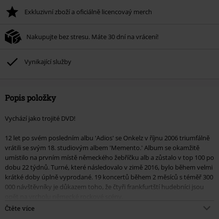
Exkluzivní zboží a oficiálně licencovaý merch
Nakupujte bez stresu. Máte 30 dní na vrácení!
Vynikající služby
Popis položky
Vychází jako trojité DVD!
12 let po svém posledním albu 'Adios' se Onkelz v říjnu 2006 triumfálně
vrátili se svým 18. studiovým albem 'Memento.' Album se okamžitě
umístilo na prvním místě německého žebříčku alb a zůstalo v top 100 po
dobu 22 týdnů. Turné, které následovalo v zimě 2016, bylo během velmi
krátké doby úplně vyprodané. 19 koncertů během 2 měsíců s téměř 300
000 návštěvníky je důkazem toho, že čtyři frankfurtští hudebníci jsou
opět na vrcholu německé rockové scény.
Čtěte více
'Against Time' - dokumentární film