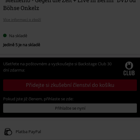
Böhse Onkelz
Více informací o zboží
Na skladě
Jedině 5 je na skladě
Ušetřete na poštovném a vyzkoušejte si Backstage Club 30
dní zdarma:
Přidejte si zkušební členství do košíku
Pokud jste již členem, přihlaste se zde:
Přihlašte se nyní
Platba PayPal