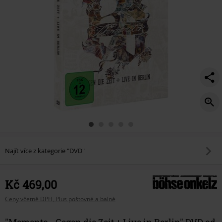
live-
in-
berlin/371516St.html
Najít více z kategorie "DVD"
Kč 469,00
Ceny včetně DPH, Plus poštovné a balné
"Memento - Gegen die Zeit + Live in Berlin" DVD od