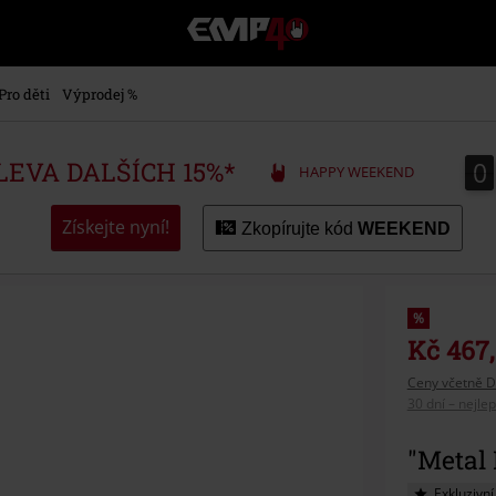
EMP
-
Hudba,
TV
Pro děti
Výprodej %
filmy
&
seriály,
0
0
SLEVA DALŠÍCH 15%*
HAPPY WEEKEND
Merch
pro
hráče,
Získejte nyní!
Zkopírujte kód
WEEKEND
Alternativní
móda
%
Kč 467
Ceny včetně D
30 dní – nejle
"Metal 
Exkluzivní