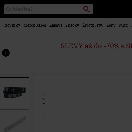
Přejít k
Vyhledávání
Katalog
hlavnímu
vyhledávání
obsahu
Novinky
Merch kapel
Zábava
Značky
Životní styl
Ženy
Muži
SLEVY až do -70% a 
https://www.emp-
shop.cz/p/metal-
is-
religion/596696St.html