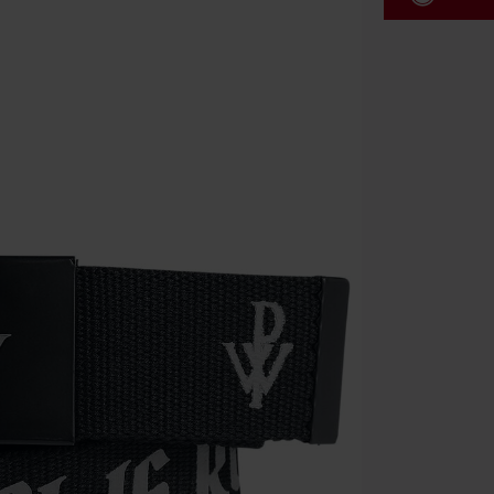
Kód pou
Platné do 8/9/
Minimální hod
Po zadání kódu
Nelze kombinov
Rammstein, (Ti
dárkové poukaz