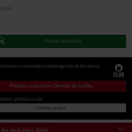
 o zboží
e
t
Přidat do košíku
oštovném a vyzkoušejte si Backstage Club 30 dní zdarma:
Přidejte si zkušební členství do košíku
 členem, přihlaste se zde:
Přihlašte se nyní
- Jen na krátkou dobu!