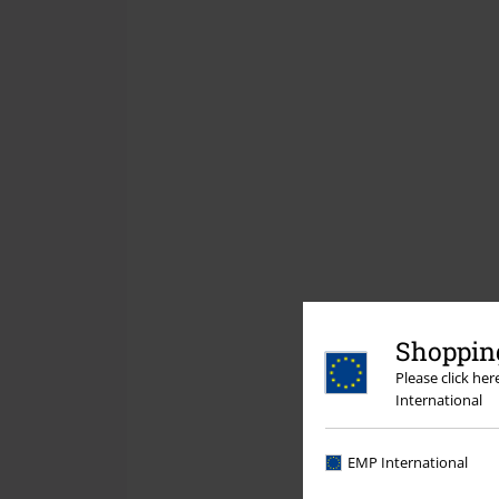
Shopping
Please click he
International
EMP International