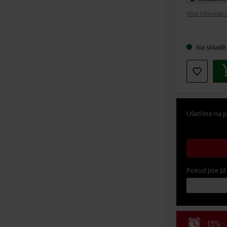
Více informací
Vybert
Na skladě
si
velikos
Ušetřete na p
Pokud jste již
-15% 