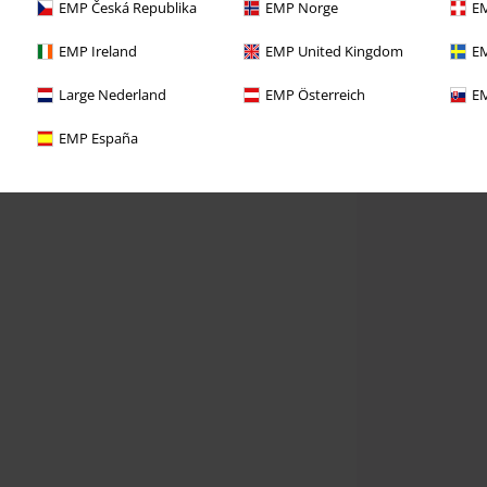
EMP Česká Republika
EMP Norge
EM
EMP Ireland
EMP United Kingdom
EM
Large Nederland
EMP Österreich
EM
EMP España