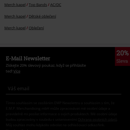
Merch kapel
Top Bands
AC/DC
Merch kapel
Dětské oblečení
Merch kapel
Oblečení
20%
E-Mail Newsletter
Sleva
Získejte 20% slevový poukaz, když se přihlásíte
teď!
Více
Tímto souhlasím se zasíláním EMP Newslettru a souhlasím s tím, že
E.M.P. Merchandising mbH může zpracovávat mé osobní údaje a
pravidelně mi posílat informace o svých produktech. Mé osobní údaje
budou zpracovány v souladu s ustanoveními
Ochrana osobních údajů
.
Můj souhlas mohu kdykoliv odvolat na odhlašovací odkaz/link.