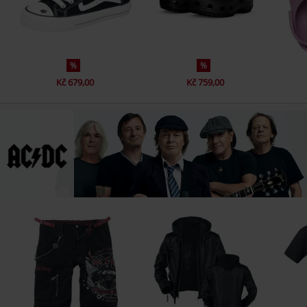
%
%
Kč 679,00
Kč 759,00