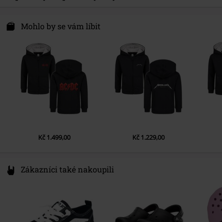
Datum vydání
10/30/20
Upozornění k údržbě
Praní v pračce
Kids-Fanshop GmbH & Co. KG
Pohlaví
Deti
Am Wallgraben 6-8
Mohlo by se vám líbit
40625 Düsseldorf
Germany
www.metal-kids.com
Kč 1.499,00
Kč 1.229,00
Zákazníci také nakoupili