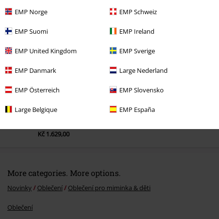
EMP Norge
EMP Schweiz
Naposledy navštívené
EMP Suomi
EMP Ireland
EMP United Kingdom
EMP Sverige
EMP Danmark
Large Nederland
EMP Österreich
EMP Slovensko
Large Belgique
EMP España
Kč 1.629,00
More categories. More options.
Novinky
Oblečení
Oblečení pro miminka & děti
Oblečení