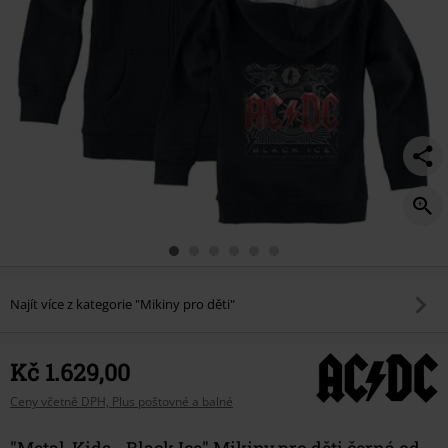
Najít více z kategorie "Mikiny pro děti"
Kč 1.629,00
Ceny včetně DPH, Plus poštovné a balné
"Metal-Kids - Black Ice" Mikiny pro děti černá od