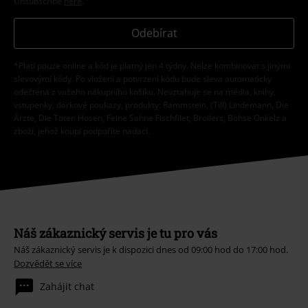
Unsubscribe
here
.
Odebírat
*Platí pouze online a kód je platný jen 4 týdny. Nelze kombinovat s jinými
slevovými kódy. Po vložení a potvrzení kódu bude sleva automaticky
odečtena z vašeho nákupního košíku. Nevztahuje se na média, knihy,
vstupenky, dárkové poukazy, produkty: Rammstein, (Till) Lindemann, Die
Ärzte, Die Toten Hosen, Feine Sahne Fischfilet, Broilers, Böhse Onkelz a
zboží, jehož koupí podpoříte nadaci.
Náš zákaznický servis je tu pro vás
Náš zákaznický servis je k dispozici dnes od 09:00 hod do 17:00 hod.
Dozvědět se více
Zahájit chat