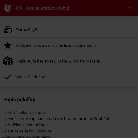
-15% - Jen na krátkou dobu!
Kód poukazu
WEEKEND
Kopírovat kód
Platné do 8/9/26
Platba PayPal
Minimální hodnota objednávky 1.299 Kč.
Exkluzivní zboží a oficiálně licencovaý merch
Po zadání kódu v košíku, se sleva uplatní automaticky.
Nelze kombinovat s jinými akciovými kódy. Sleva se nevztahuje na: knihy,
Nakupujte bez stresu. Máte 30 dní na vrácení!
média, vstupenky, Rammstein, (Till) Lindemann, Böhse Onkelz, Broilers, Die
Ärzte, Die Toten Hosen, Metality, dárkové poukazy a položky, jejichž koupí
podpoříte nadaci.
Vynikající služby
Popis položky
- dětská mikina s kapucí
- pevné, kryté zapínání na zip s ochranou proti poškrábání
- předělená klokaní kapsa
- kapuce se šedou vsadkou
- žebrované manžety/lem