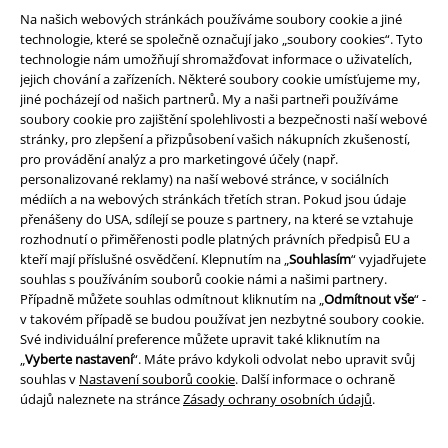
funkce a výhody!
Na našich webových stránkách používáme soubory cookie a jiné
technologie, které se společně označují jako „soubory cookies“. Tyto
technologie nám umožňují shromažďovat informace o uživatelích,
jejich chování a zařízeních. Některé soubory cookie umísťujeme my,
jiné pocházejí od našich partnerů. My a naši partneři používáme
soubory cookie pro zajištění spolehlivosti a bezpečnosti naší webové
A Warner Music Group Company
stránky, pro zlepšení a přizpůsobení vašich nákupních zkušeností,
pro provádění analýz a pro marketingové účely (např.
personalizované reklamy) na naší webové stránce, v sociálních
médiích a na webových stránkách třetích stran. Pokud jsou údaje
přenášeny do USA, sdílejí se pouze s partnery, na které se vztahuje
rozhodnutí o přiměřenosti podle platných právních předpisů EU a
kteří mají příslušné osvědčení. Klepnutím na „
Souhlasím
“ vyjadřujete
souhlas s používáním souborů cookie námi a našimi partnery.
Případně můžete souhlas odmítnout kliknutím na „
Odmítnout vše
“ -
v takovém případě se budou používat jen nezbytné soubory cookie.
Své individuální preference můžete upravit také kliknutím na
„
Vyberte nastavení
“. Máte právo kdykoli odvolat nebo upravit svůj
souhlas v
Nastavení souborů cookie
. Další informace o ochraně
údajů naleznete na stránce
Zásady ochrany osobních údajů
.
Právní informace