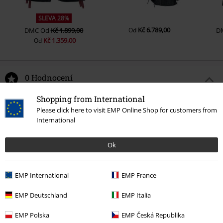
SLEVA 28%
Kč 6.789,00
DMC
Od
Kč 1.899,00
Od
D
Kč 1.359,00
Od
0 Hodnocení
Shopping from International
Podělte se o váš názor "Metal-Kids - Black Ice".
Please click here to visit EMP Online Shop for customers from
International
Napsat hodnocení
Ok
EMP International
EMP France
EMP Deutschland
EMP Italia
EMP Polska
EMP Česká Republika