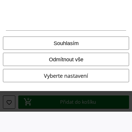
Podmínky
Prohlášení
Ochrana osobních údajů
Souhlasím
Likvidace odpadu a ochrana životního prostředí
Prohlášení o shodě
Odmítnout vše
Informace o přístupnosti
Vyberte nastavení
Nastavení souborů cookie
Odstoupení od smlouvy
Přidat do košíku
Všechny ceny jsou včetně DPH, bez
poštovného a balného
© 1986-2026 EMP Merchandising