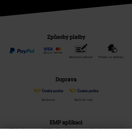
Způsoby platby
Bankovní převod
Platba na dobírku
Doprava
Balíkovna
Balík Do ruky
EMP aplikaci
Stáhněte si novou EMP aplikaci zdarma a využijte všechny nové