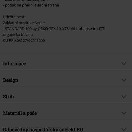
- potisk na přední a zadní straně
Udržitelnost:
Základní produkt: Sonar
- STANDARD 100 by OEKO-TEX 10.0.78146 Hohenstein HTTI
organická bavlna
CU PRJ808127/00541559
Informace
Zboží č.
462918
Design
Název
Metal-Kids - Black Ice
Typ výrobku
Mikiny pro děti
Hudební žánr
Střih
Hard Rock
Vzor
běžný
Téma produktů
Merch kapel, Kapely, Dárky
Délka
Normální
Vytištěno
Materiál a péče
Ano
Licence
oficiálně licencovaný produkt
Výstřih
Kulatý výstřih
Kapela
AC/DC
Vrchní materiál
100% bavlna
Odpovědný hospodářský subjekt EU
Barva
černá