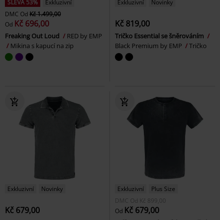
SLEVA 53%
Exkluzivní
Exkluzivní
Novinky
DMC
Od
Kč 1.499,00
Kč 696,00
Kč 819,00
Od
Freaking Out Loud
RED by EMP
Tričko Essential se šněrováním
Mikina s kapucí na zip
Black Premium by EMP
Tričko
Exkluzivní
Novinky
Exkluzivní
Plus Size
DMC
Od
Kč 899,00
Kč 679,00
Kč 679,00
Od