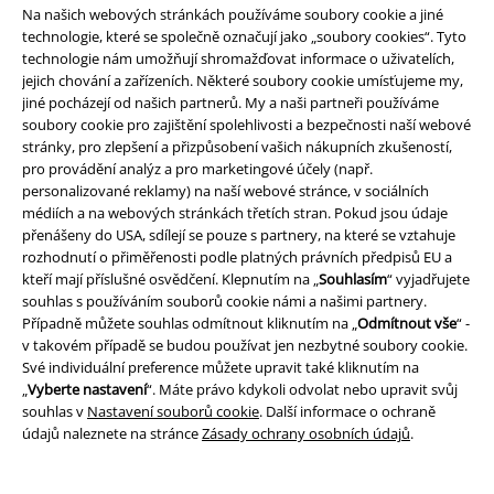
Na našich webových stránkách používáme soubory cookie a jiné
technologie, které se společně označují jako „soubory cookies“. Tyto
technologie nám umožňují shromažďovat informace o uživatelích,
jejich chování a zařízeních. Některé soubory cookie umísťujeme my,
jiné pocházejí od našich partnerů. My a naši partneři používáme
soubory cookie pro zajištění spolehlivosti a bezpečnosti naší webové
stránky, pro zlepšení a přizpůsobení vašich nákupních zkušeností,
pro provádění analýz a pro marketingové účely (např.
personalizované reklamy) na naší webové stránce, v sociálních
Staňte se součástí komunity!
médiích a na webových stránkách třetích stran. Pokud jsou údaje
přenášeny do USA, sdílejí se pouze s partnery, na které se vztahuje
rozhodnutí o přiměřenosti podle platných právních předpisů EU a
kteří mají příslušné osvědčení. Klepnutím na „
Souhlasím
“ vyjadřujete
souhlas s používáním souborů cookie námi a našimi partnery.
Případně můžete souhlas odmítnout kliknutím na „
Odmítnout vše
“ -
v takovém případě se budou používat jen nezbytné soubory cookie.
Své individuální preference můžete upravit také kliknutím na
„
Vyberte nastavení
“. Máte právo kdykoli odvolat nebo upravit svůj
souhlas v
Nastavení souborů cookie
. Další informace o ochraně
údajů naleznete na stránce
Zásady ochrany osobních údajů
.
Způsoby platby