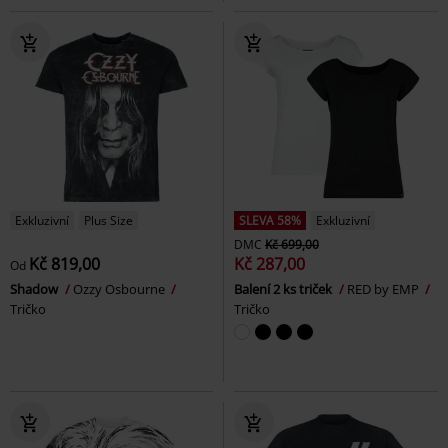
Exkluzivní
Plus Size
SLEVA 58%
Exkluzivní
DMC
Kč 699,00
Kč 819,00
Kč 287,00
Od
Shadow
Ozzy Osbourne
Balení 2 ks triček
RED by EMP
Tričko
Tričko