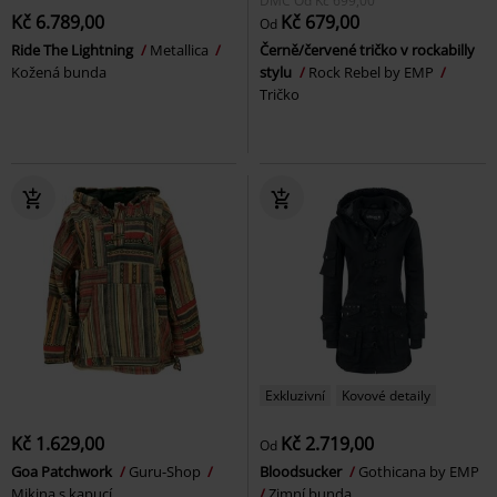
DMC
Od
Kč 699,00
Kč 6.789,00
Kč 679,00
Od
Ride The Lightning
Metallica
Černě/červené tričko v rockabilly
Kožená bunda
stylu
Rock Rebel by EMP
Tričko
Exkluzivní
Kovové detaily
Kč 1.629,00
Kč 2.719,00
Od
Goa Patchwork
Guru-Shop
Bloodsucker
Gothicana by EMP
Mikina s kapucí
Zimní bunda