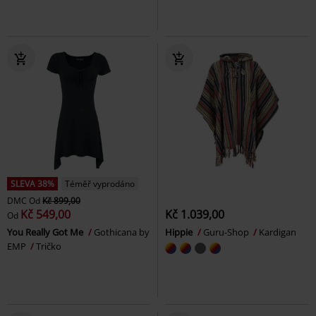
SLEVA 38%
Téměř vyprodáno
DMC
Od
Kč 899,00
Kč 549,00
Kč 1.039,00
Od
You Really Got Me
Gothicana by
Hippie
Guru-Shop
Kardigan
EMP
Tričko