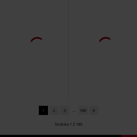
Plus Size
Odnímatelné části
100% kuže
Kč 599,00
Kč 4.889,00
Od
Everything I Hate Metal
Bring
Cascha LAMOV
Mauritius
Me The Horizon
Tričko
Kožená bunda
1
2
3
...
189
Stránka 1 Z 189