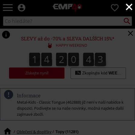
×
EMP
0
-
Hudba,
Vyhled
Katalog
TV
vyhledávání
filmy
&
SLEVY až do -70% a SLEVA DALŠÍCH 15%*
seriály,
HAPPY WEEKEND
Merch
pro
1
4
2
0
4
2
1
4
2
0
4
1
1
5
3
2
hráče,
Alternativní
móda
Získejte nyní!
Zkopírujte kód
WEEKEND
Informace
Metal-Kids - Classic Tongue (462888) již není v naší nabídce k
dispozici. Podívejte se na naše novinky, možná najdete další
zajímavé zboží.
Oblečení & doplňky
Topy (11281)