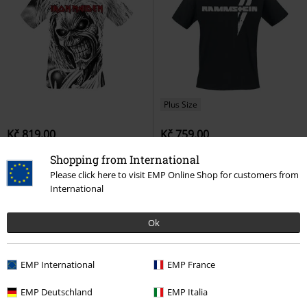
Plus Size
Kč 819,00
Kč 759,00
Killers All-over
Iron Maiden
Weiße Balken
Rammstein
Shopping from International
Tričko
Tričko
Please click here to visit EMP Online Shop for customers from
International
Ok
EMP International
EMP France
EMP Deutschland
EMP Italia