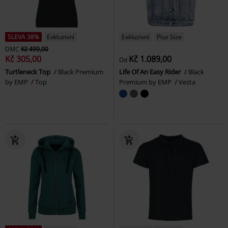
SLEVA 38%
Exkluzivní
Exkluzivní
Plus Size
DMC
Kč 499,00
Kč 305,00
Kč 1.089,00
Od
Turtleneck Top
Black Premium
Life Of An Easy Rider
Black
by EMP
Top
Premium by EMP
Vesta