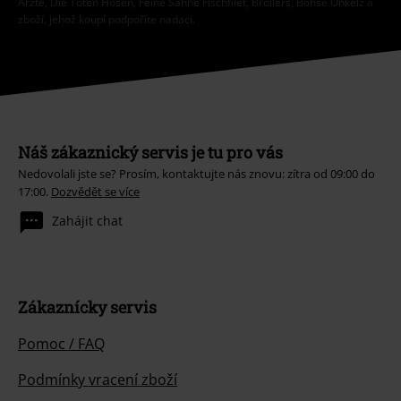
Ärzte, Die Toten Hosen, Feine Sahne Fischfilet, Broilers, Böhse Onkelz a
zboží, jehož koupí podpoříte nadaci.
Náš zákaznický servis je tu pro vás
Nedovolali jste se? Prosím, kontaktujte nás znovu: zítra od 09:00 do
17:00.
Dozvědět se více
Zahájit chat
Zákaznícky servis
Pomoc / FAQ
Podmínky vracení zboží