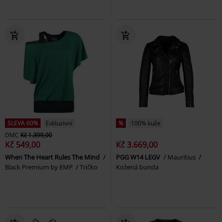
SLEVA 60%
Exkluzivní
%
100% kuže
DMC
Kč 1.399,00
Kč 549,00
Kč 3.669,00
When The Heart Rules The Mind
PGG W14 LEGV
Mauritius
Black Premium by EMP
Tričko
Kožená bunda