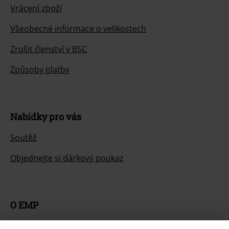
Vrácení zboží
Všeobecné informace o velikostech
Zrušit členství v BSC
Způsoby platby
Nabídky pro vás
Soutěž
Objednejte si dárkový poukaz
O EMP
Udržitelnost