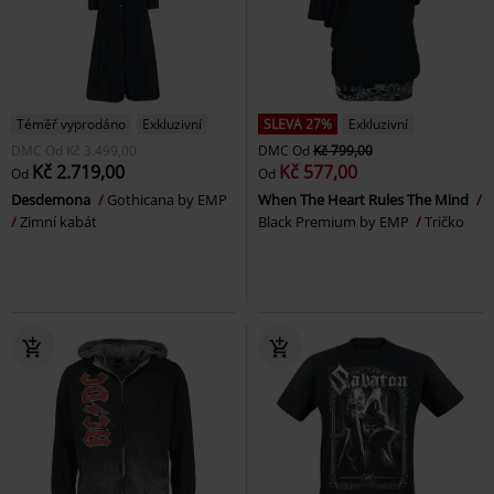
Téměř vyprodáno
Exkluzivní
SLEVA 27%
Exkluzivní
DMC
Od
Kč 3.499,00
DMC
Od
Kč 799,00
Kč 2.719,00
Kč 577,00
Od
Od
Desdemona
Gothicana by EMP
When The Heart Rules The Mind
Zimní kabát
Black Premium by EMP
Tričko