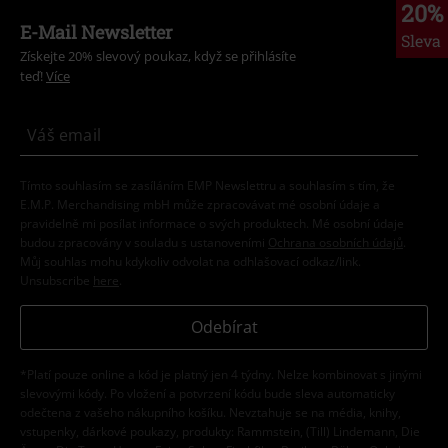
20%
E-Mail Newsletter
Sleva
Získejte 20% slevový poukaz, když se přihlásíte
teď!
Více
Tímto souhlasím se zasíláním EMP Newslettru a souhlasím s tím, že
E.M.P. Merchandising mbH může zpracovávat mé osobní údaje a
pravidelně mi posílat informace o svých produktech. Mé osobní údaje
budou zpracovány v souladu s ustanoveními
Ochrana osobních údajů
.
Můj souhlas mohu kdykoliv odvolat na odhlašovací odkaz/link.
Unsubscribe
here
.
Odebírat
*Platí pouze online a kód je platný jen 4 týdny. Nelze kombinovat s jinými
slevovými kódy. Po vložení a potvrzení kódu bude sleva automaticky
odečtena z vašeho nákupního košíku. Nevztahuje se na média, knihy,
vstupenky, dárkové poukazy, produkty: Rammstein, (Till) Lindemann, Die