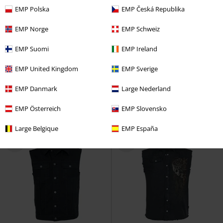
EMP Polska
EMP Česká Republika
EMP Norge
EMP Schweiz
SLEVA 25%
Exkluzivní
SLEVA 28%
Téměř vyprodáno
EMP Suomi
EMP Ireland
DMC
Od
Kč 699,00
DMC
Kč 1.629,00
Kč 519,00
Kč 1.169,00
Od
EMP United Kingdom
EMP Sverige
Jurassic World
Jurassic Park
EMP Signature Collection
Iron
Tričko
Maiden
Košile s krátkým
EMP Danmark
Large Nederland
rukávem
EMP Österreich
EMP Slovensko
Large Belgique
EMP España