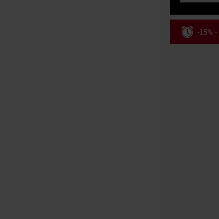
-15% 
Kód pou
Platné do 8/9/
Minimální hod
Po zadání kódu
Nelze kombinov
Rammstein, (Ti
dárkové poukaz