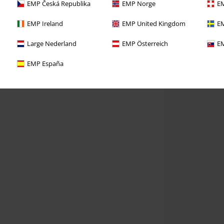
EMP Česká Republika
EMP Norge
EM
EMP Ireland
EMP United Kingdom
EM
Large Nederland
EMP Österreich
EM
EMP España