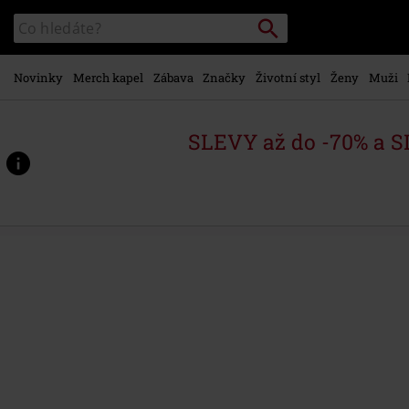
Přejít k
Vyhledávání
Katalog
hlavnímu
vyhledávání
obsahu
Novinky
Merch kapel
Zábava
Značky
Životní styl
Ženy
Muži
SLEVY až do -70% a 
https://www.emp-
shop.cz/p/metal-
kids-
-
-
cute-
%26-
clever/593733.html