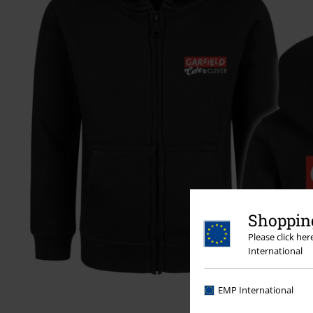
Shopping
Please click he
International
EMP International