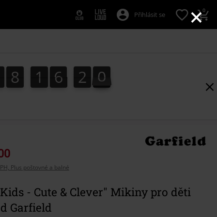
×
0
Přihlásit se
0
8
1
6
2
0
9
0
8
1
6
1
9
1
1
0
2
00
PH, Plus poštovné a balné
Kids - Cute & Clever" Mikiny pro děti
d Garfield