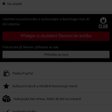
Na skladě
Ušetřete na poštovném a vyzkoušejte si Backstage Club 30
dní zdarma:
Přidejte si zkušební členství do košíku
Pokud jste již členem, přihlaste se zde:
Přihlašte se nyní
Platba PayPal
Exkluzivní zboží a oficiálně licencovaý merch
Nakupujte bez stresu. Máte 30 dní na vrácení!
Vynikající služby