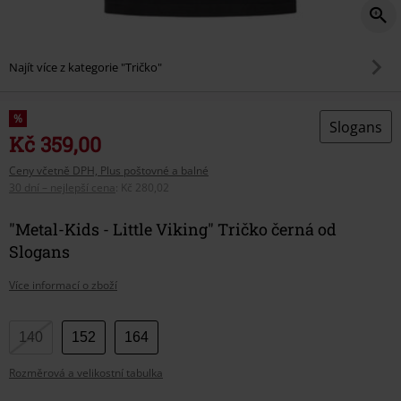
Najít více z kategorie "Tričko"
%
Slogans
Kč 359,00
Ceny včetně DPH, Plus poštovné a balné
30 dní – nejlepší cena
:
Kč 280,02
"Metal-Kids - Little Viking" Tričko černá od
Slogans
Více informací o zboží
Vyberte
140
152
164
si
Rozměrová a velikostní tabulka
velikost