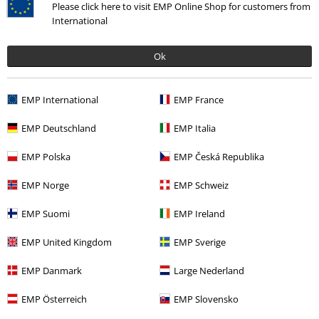
%
Please click here to visit EMP Online Shop for customers from
Kč 359,00
International
Ok
More categories. More options.
Výprodej %
Fun zboží
EMP International
EMP France
Výprodej %
Pro deti
Dětské oblečení
EMP Deutschland
EMP Italia
Výprodej %
Pro deti
Oblečení pro miminka & děti
EMP Polska
EMP Česká Republika
Témata
Černé oblečení
EMP Norge
EMP Schweiz
Témata
Fun Merch
Zábavné zboží pro děti
EMP Suomi
EMP Ireland
EMP United Kingdom
EMP Sverige
20%
EMP Danmark
Large Nederland
E-Mail Newsletter
Sleva
EMP Österreich
EMP Slovensko
Získejte 20% slevový poukaz, když se přihlásíte