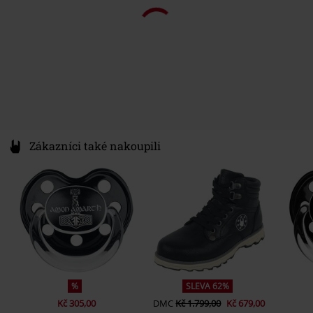
%
DMC
Kč 499,00
Kč 379,00
Kč 409,00
Zákazníci také nakoupili
%
SLEVA 62%
Kč 305,00
DMC
Kč 1.799,00
Kč 679,00