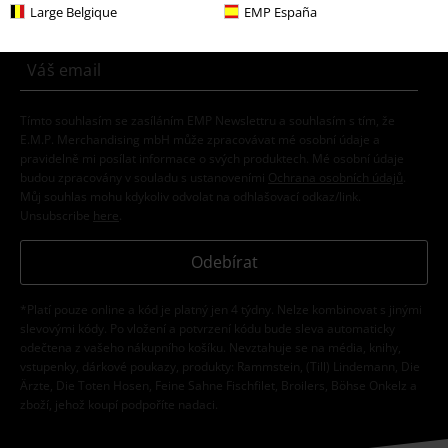
teď!
Více
Large Belgique
EMP España
Tímto souhlasím se zasíláním EMP Newslettru a souhlasím s tím, že
E.M.P. Merchandising mbH může zpracovávat mé osobní údaje a
pravidelně mi posílat informace o svých produktech. Mé osobní údaje
budou zpracovány v souladu s ustanoveními
Ochrana osobních údajů
.
Můj souhlas mohu kdykoliv odvolat na odhlašovací odkaz/link.
Unsubscribe
here
.
Odebírat
*Platí pouze online a kód je platný jen 4 týdny. Nelze kombinovat s jinými
slevovými kódy. Po vložení a potvrzení kódu bude sleva automaticky
odečtena z vašeho nákupního košíku. Nevztahuje se na média, knihy,
vstupenky, dárkové poukazy, produkty: Rammstein, (Till) Lindemann, Die
Ärzte, Die Toten Hosen, Feine Sahne Fischfilet, Broilers, Böhse Onkelz a
zboží, jehož koupí podpoříte nadaci.