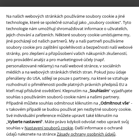
Na našich webových stránkách používáme soubory cookie a jiné
technologie, které se společně označují jako „soubory cookies“. Tyto
technologie nám umožňují shromažďovat informace o uživatelích,
jejich chování a zařízeních. Některé soubory cookie umísťujeme my,
jiné pocházejí od našich partnerů. My a naši partneři používáme
soubory cookie pro zajištění spolehlivosti a bezpečnosti naší webové
stránky, pro zlepšení a přizpůsobení vašich nákupních zkušeností,
Právní informace
pro provádění analýz a pro marketingové účely (např.
personalizované reklamy) na naší webové stránce, v sociálních
Podmínky
médiích a na webových stránkách třetích stran. Pokud jsou údaje
přenášeny do USA, sdílejí se pouze s partnery, na které se vztahuje
Prohlášení
rozhodnutí o přiměřenosti podle platných právních předpisů EU a
kteří mají příslušné osvědčení. Klepnutím na „
Souhlasím
“ vyjadřujete
Ochrana osobních údajů
souhlas s používáním souborů cookie námi a našimi partnery.
Případně můžete souhlas odmítnout kliknutím na „
Odmítnout vše
“ -
Likvidace odpadu a ochrana životního prostředí
v takovém případě se budou používat jen nezbytné soubory cookie.
Své individuální preference můžete upravit také kliknutím na
„
Vyberte nastavení
“. Máte právo kdykoli odvolat nebo upravit svůj
Prohlášení o shodě
souhlas v
Nastavení souborů cookie
. Další informace o ochraně
údajů naleznete na stránce
Zásady ochrany osobních údajů
.
Informace o přístupnosti