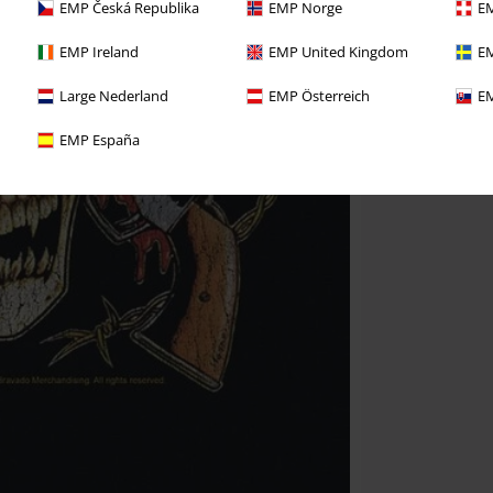
EMP Česká Republika
EMP Norge
EM
EMP Ireland
EMP United Kingdom
EM
Large Nederland
EMP Österreich
EM
EMP España