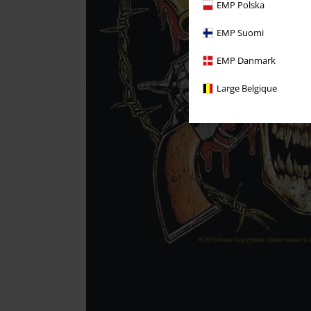
EMP Polska
EMP Suomi
EMP Danmark
Large Belgique