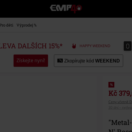
EMP
-
Hudba,
TV
Pro děti
Výprodej %
filmy
&
seriály,
0
0
SLEVA DALŠÍCH 15%*
HAPPY WEEKEND
Merch
pro
hráče,
Získejte nyní!
Zkopírujte kód
WEEKEND
Alternativní
móda
%
Kč 379
Ceny včetně D
30 dní – nejle
"Metal-
N' Ros