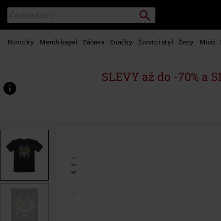
Přejít k
Vyhledávání
Katalog
hlavnímu
vyhledávání
obsahu
Novinky
Merch kapel
Zábava
Značky
Životní styl
Ženy
Muži
SLEVY až do -70% a 
https://www.emp-
shop.cz/p/metal-
kids-
-
-
top-
hat/484170.html