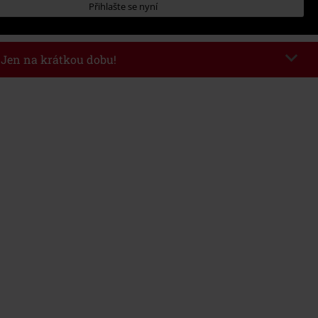
Přihlašte se nyní
- Jen na krátkou dobu!
kazu
WEEKEND
Kopírovat kód
26
nota objednávky 1.299 Kč.
 v košíku, se sleva uplatní automaticky.
at s jinými akciovými kódy. Sleva se nevztahuje na: knihy, média, vstupenky,
ll) Lindemann, Böhse Onkelz, Broilers, Die Ärzte, Die Toten Hosen, Metality,
y a položky, jejichž koupí podpoříte nadaci.