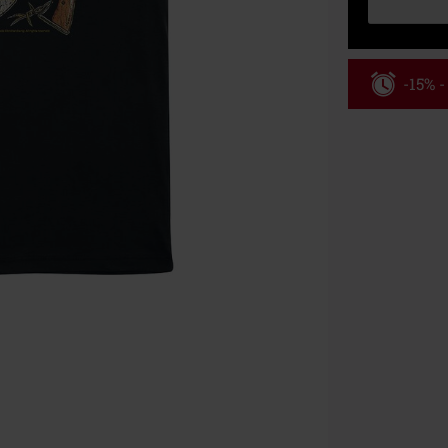
-15% 
Kód pou
Platné do 8/9/
Minimální hod
Po zadání kódu
Nelze kombinov
Rammstein, (Ti
dárkové poukaz