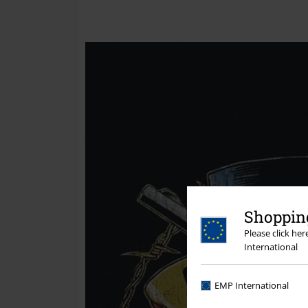
Shopping
Please click he
International
EMP International