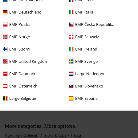
EMP Deutschland
EMP Italia
EMP Polska
EMP Česká Republika
Naposledy navštívené
EMP Norge
EMP Schweiz
EMP Suomi
EMP Ireland
EMP United Kingdom
EMP Sverige
EMP Danmark
Large Nederland
EMP Österreich
EMP Slovensko
Large Belgique
EMP España
Kč 549,00
Od
More categories. More options.
Novinky
Oblečení
Trička & topy
Trička