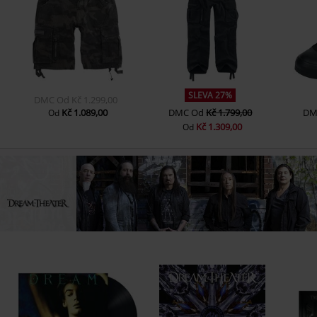
SLEVA 27%
DMC
Od
Kč 1.299,00
Kč 1.089,00
DMC
Od
Kč 1.799,00
DM
Od
Kč 1.309,00
Od