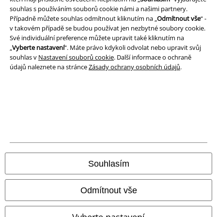
souhlas s používáním souborů cookie námi a našimi partnery.
Právní informace
Případně můžete souhlas odmítnout kliknutím na „
Odmítnout vše
“ -
v takovém případě se budou používat jen nezbytné soubory cookie.
Podmínky
Své individuální preference můžete upravit také kliknutím na
„
Vyberte nastavení
“. Máte právo kdykoli odvolat nebo upravit svůj
Prohlášení
souhlas v
Nastavení souborů cookie
. Další informace o ochraně
údajů naleznete na stránce
Zásady ochrany osobních údajů
.
Ochrana osobních údajů
Likvidace odpadu a ochrana životního prostředí
Prohlášení o shodě
Informace o přístupnosti
Souhlasím
Nastavení souborů cookie
Odstoupení od smlouvy
Odmítnout vše
Všechny ceny jsou včetně DPH, bez
poštovného a balného
Vyberte nastavení