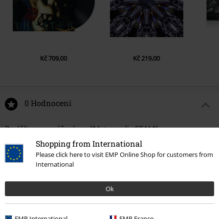
Kč 709,00
Kč 219,00
0 Hodnocení
Podělte se o váš názor "Metropolis SFAM".
Shopping from International
Napsat hodnocení
Please click here to visit EMP Online Shop for customers from
International
Ok
EMP International
EMP France