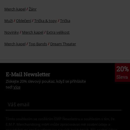
Merch kapel
Žánr
Muži
Oblečení
Trička & topy
Trička
Novinky
Merch kapel
Extra velikost
Merch kapel
Top Bands
Dream Theater
20%
E-Mail Newsletter
Sleva
Získejte 20% slevový poukaz, když se přihlásíte
teď!
Více
Tímto souhlasím se zasíláním EMP Newslettru a souhlasím s tím, že
E.M.P. Merchandising mbH může zpracovávat mé osobní údaje a
pravidelně mi posílat informace o svých produktech. Mé osobní údaje