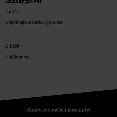
Nabídky pro vás
Soutěž
Objednejte si dárkový poukaz
O EMP
Udržitelnost
Staňte se součástí komunity!