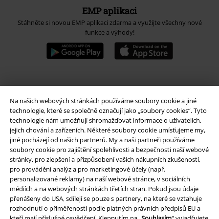
EMP aplikaci
Stáhněte si novou EMP aplikaci zdarma a využijte všechny nové
funkce a výhody!
A Warner Music Group Company
Na našich webových stránkách používáme soubory cookie a jiné
technologie, které se společně označují jako „soubory cookies“. Tyto
technologie nám umožňují shromažďovat informace o uživatelích,
jejich chování a zařízeních. Některé soubory cookie umísťujeme my,
jiné pocházejí od našich partnerů. My a naši partneři používáme
soubory cookie pro zajištění spolehlivosti a bezpečnosti naší webové
stránky, pro zlepšení a přizpůsobení vašich nákupních zkušeností,
pro provádění analýz a pro marketingové účely (např.
personalizované reklamy) na naší webové stránce, v sociálních
médiích a na webových stránkách třetích stran. Pokud jsou údaje
přenášeny do USA, sdílejí se pouze s partnery, na které se vztahuje
rozhodnutí o přiměřenosti podle platných právních předpisů EU a
kteří mají příslušné osvědčení. Klepnutím na „
Souhlasím
“ vyjadřujete