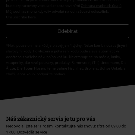
budou zpracovány v souladu s ustanoveními
Ochrana osobních údajů
.
Můj souhlas mohu kdykoliv odvolat na odhlašovací odkaz/link.
Unsubscribe
here
.
Odebírat
*Platí pouze online a kód je platný jen 4 týdny. Nelze kombinovat s jinými
slevovými kódy. Po vložení a potvrzení kódu bude sleva automaticky
odečtena z vašeho nákupního košíku. Nevztahuje se na média, knihy,
vstupenky, dárkové poukazy, produkty: Rammstein, (Till) Lindemann, Die
Ärzte, Die Toten Hosen, Feine Sahne Fischfilet, Broilers, Böhse Onkelz a
zboží, jehož koupí podpoříte nadaci.
Náš zákaznický servis je tu pro vás
Nedovolali jste se? Prosím, kontaktujte nás znovu: zítra od 09:00 do
17:00.
Dozvědět se více