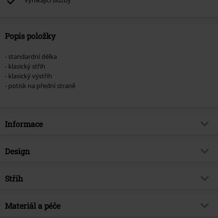
Vynikající služby
Popis položky
- standardní délka
- klasický střih
- klasický výstřih
- potisk na přední straně
Informace
Zboží č.
457920
Design
Název
Metropolis SFAM
Typ výrobku
Tričko
Hudební žánr
Střih
Progressive Metal
Vzor
běžný
Téma produktů
Merch kapel, Kapely
Střih/vrchní díl
Regular
Vytištěno
Materiál a péče
Ano
Licence
oficiálně licencovaný produkt
Délka
Normální