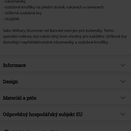
- nárameníky
- ozdobné knoflíky na přední straně, rukávech a ramenech
- stříbrné ozdobné švy
- stojáček
Sako Military Drummer od Banned není jen pro bubeníky. Tento
speciální military styl nabízí silný look vhodný pro každého. Stříbrné švy
dotvářejí i nepřehlédnutelné nárameníky a ozdobné knoflíky.
Informace
Zboží č.
344699
Design
Název
Military Drummer
Typ výrobku
Uniforma bunda
Brand
Materiál a péče
Banned Alternative
Vzor
běžný
Téma produktů
Gotika, Rockové oblečení,
Vrchní materiál
100% bavlna
Steampunk, Industrial
Detaily
Odpovědný hospodářský subjekt EU
Ozdobné švy, Ozdobní knoflíky, S
Nárameníky
Upozornění k údržbě
Praní v pračce
Datum vydání
1/10/17
Syal Sp. zo.o. SYAL
Výstřih
Kulatý výstřih
Podšívka
100% polyester
Pohlaví
Muži