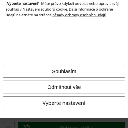
Podmínky
„
Vyberte nastavení
“. Máte právo kdykoli odvolat nebo upravit svůj
souhlas v
Nastavení souborů cookie
. Další informace o ochraně
Prohlášení
údajů naleznete na stránce
Zásady ochrany osobních údajů
.
Ochrana osobních údajů
Likvidace odpadu a ochrana životního prostředí
Prohlášení o shodě
Informace o přístupnosti
Souhlasím
Nastavení souborů cookie
Odmítnout vše
Odstoupení od smlouvy
Vyberte nastavení
Všechny ceny jsou včetně DPH, bez
poštovného a balného
© 1986-2026 EMP Merchandising