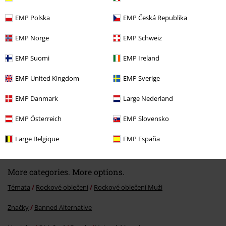
EMP Polska
EMP Česká Republika
Naposledy navštívené
EMP Norge
EMP Schweiz
EMP Suomi
EMP Ireland
EMP United Kingdom
EMP Sverige
EMP Danmark
Large Nederland
EMP Österreich
EMP Slovensko
Kč 1.709,00
Od
Large Belgique
EMP España
More categories. More options.
Témata
Rockové oblečení
Rockové oblečení Muži
Značky
Banned Alternative