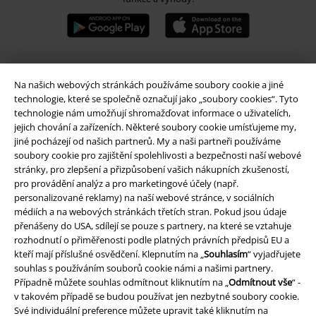
Na našich webových stránkách používáme soubory cookie a jiné
A Warner Music Group Company
technologie, které se společně označují jako „soubory cookies“. Tyto
technologie nám umožňují shromažďovat informace o uživatelích,
jejich chování a zařízeních. Některé soubory cookie umísťujeme my,
jiné pocházejí od našich partnerů. My a naši partneři používáme
soubory cookie pro zajištění spolehlivosti a bezpečnosti naší webové
stránky, pro zlepšení a přizpůsobení vašich nákupních zkušeností,
pro provádění analýz a pro marketingové účely (např.
personalizované reklamy) na naší webové stránce, v sociálních
médiích a na webových stránkách třetích stran. Pokud jsou údaje
přenášeny do USA, sdílejí se pouze s partnery, na které se vztahuje
rozhodnutí o přiměřenosti podle platných právních předpisů EU a
kteří mají příslušné osvědčení. Klepnutím na „
Souhlasím
“ vyjadřujete
souhlas s používáním souborů cookie námi a našimi partnery.
Případně můžete souhlas odmítnout kliknutím na „
Odmítnout vše
“ -
Právní informace
v takovém případě se budou používat jen nezbytné soubory cookie.
Své individuální preference můžete upravit také kliknutím na