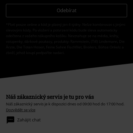
Odebírat
*Platí pouze online a kód je platný jen 4 týdny. Nelze kombinovat s jinými
slevovými kódy. Po vložení a potvrzení kódu bude sleva automaticky
odečtena z vašeho nákupního košíku. Nevztahuje se na média, knihy,
vstupenky, dárkové poukazy, produkty: Rammstein, (Till) Lindemann, Die
Ärzte, Die Toten Hosen, Feine Sahne Fischfilet, Broilers, Böhse Onkelz a
zboží, jehož koupí podpoříte nadaci.
Náš zákaznický servis je tu pro vás
Náš zákaznický servis je k dispozici dnes od 09:00 hod do 17:00 hod.
Dozvědět se více
Zahájit chat