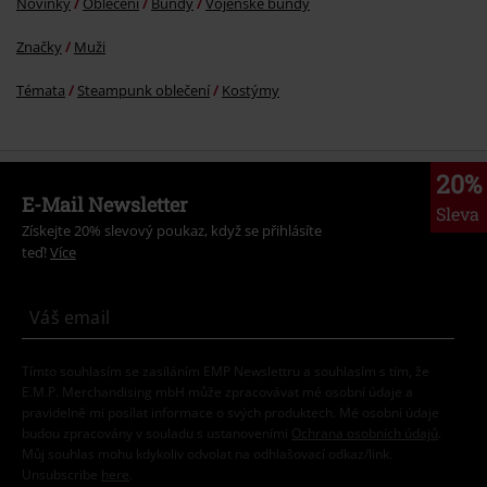
Novinky
Oblečení
Bundy
Vojenské bundy
Značky
Muži
Témata
Steampunk oblečení
Kostýmy
20%
E-Mail Newsletter
Sleva
Získejte 20% slevový poukaz, když se přihlásíte
teď!
Více
Tímto souhlasím se zasíláním EMP Newslettru a souhlasím s tím, že
E.M.P. Merchandising mbH může zpracovávat mé osobní údaje a
pravidelně mi posílat informace o svých produktech. Mé osobní údaje
budou zpracovány v souladu s ustanoveními
Ochrana osobních údajů
.
Můj souhlas mohu kdykoliv odvolat na odhlašovací odkaz/link.
Unsubscribe
here
.