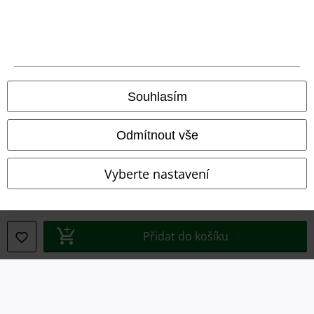
Právní informace
Podmínky
Souhlasím
Prohlášení
Odmítnout vše
Ochrana osobních údajů
Vyberte nastavení
Likvidace odpadu a ochrana životního prostředí
Prohlášení o shodě
Přidat do košíku
Informace o přístupnosti
Nastavení souborů cookie
Odstoupení od smlouvy