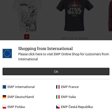
%
DMC
Od
Kč 599,99
Kč 549,00
Kč 549,00
Od
Shopping from International
Please click here to visit EMP Online Shop for customers from
International
0 Hodnocení
Ok
Podělte se o váš názor "Millenium Falcon Blueprint".
EMP International
EMP France
Napsat hodnocení
EMP Deutschland
EMP Italia
EMP Polska
EMP Česká Republika