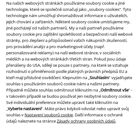
Na našich webových stránkách používáme soubory cookie a jiné
technologie, které se společně označují jako „soubory cookies“. Tyto
technologie nám umožňují shromažďovat informace o uživatelích,
jejich chování a zařízeních. Některé soubory cookie umísťujeme my,
EMP aplikaci
jiné pocházejí od našich partnerů. My a naši partneři používáme
Stáhněte si novou EMP aplikaci zdarma a využijte všechny nové
soubory cookie pro zajištění spolehlivosti a bezpečnosti naší webové
funkce a výhody!
stránky, pro zlepšení a přizpůsobení vašich nákupních zkušeností,
pro provádění analýz a pro marketingové účely (např.
personalizované reklamy) na naší webové stránce, v sociálních
médiích a na webových stránkách třetích stran. Pokud jsou údaje
přenášeny do USA, sdílejí se pouze s partnery, na které se vztahuje
rozhodnutí o přiměřenosti podle platných právních předpisů EU a
A Warner Music Group Company
kteří mají příslušné osvědčení. Klepnutím na „
Souhlasím
“ vyjadřujete
souhlas s používáním souborů cookie námi a našimi partnery.
Případně můžete souhlas odmítnout kliknutím na „
Odmítnout vše
“ -
v takovém případě se budou používat jen nezbytné soubory cookie.
Své individuální preference můžete upravit také kliknutím na
„
Vyberte nastavení
“. Máte právo kdykoli odvolat nebo upravit svůj
souhlas v
Nastavení souborů cookie
. Další informace o ochraně
údajů naleznete na stránce
Zásady ochrany osobních údajů
.