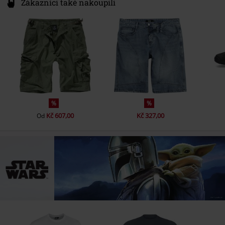
Zákazníci také nakoupili
%
%
Kč 607,00
Kč 327,00
Od