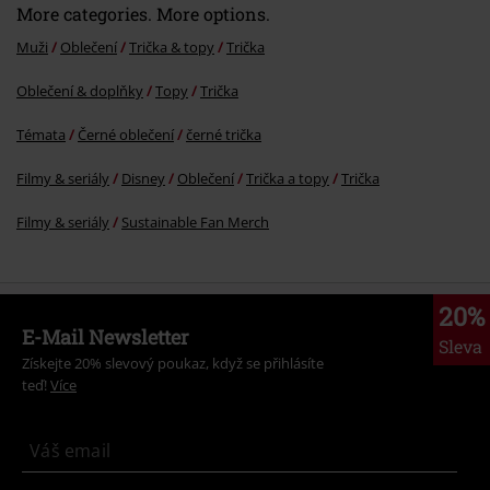
More categories. More options.
Muži
Oblečení
Trička & topy
Trička
Oblečení & doplňky
Topy
Trička
Témata
Černé oblečení
černé trička
Filmy & seriály
Disney
Oblečení
Trička a topy
Trička
Filmy & seriály
Sustainable Fan Merch
20%
E-Mail Newsletter
Sleva
Získejte 20% slevový poukaz, když se přihlásíte
teď!
Více