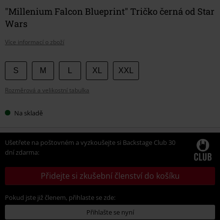
"Millenium Falcon Blueprint" Tričko černá od Star
Wars
Více informací o zboží
Vyberte
S
M
L
XL
XXL
si
Rozměrová a velikostní tabulka
velikost
Na skladě
Ušetřete na poštovném a vyzkoušejte si Backstage Club 30
dní zdarma:
Přidejte si zkušební členství do košíku
Pokud jste již členem, přihlaste se zde:
Přihlašte se nyní