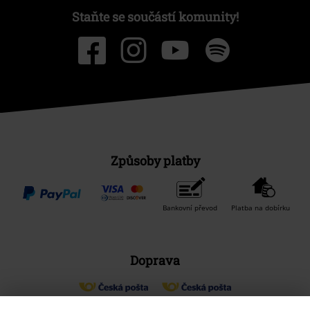
Staňte se součástí komunity!
Způsoby platby
Bankovní převod
Platba na dobírku
Doprava
Balíkovna
Balík Do ruky