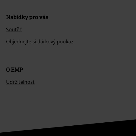
Nabídky pro vás
Soutěž
Objednejte si dárkový poukaz
O EMP
Udržitelnost